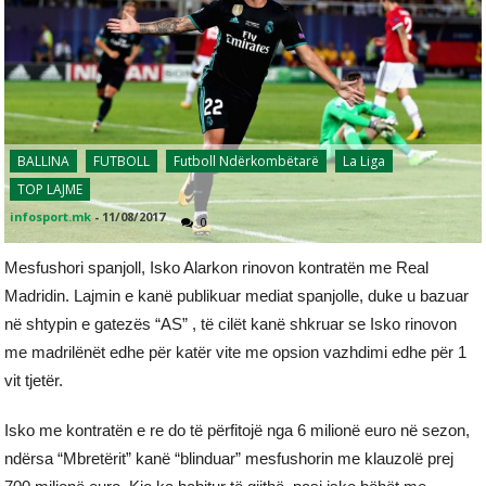
BALLINA
FUTBOLL
Futboll Ndërkombëtarë
La Liga
TOP LAJME
infosport.mk
-
11/08/2017
0
Mesfushori spanjoll, Isko Alarkon rinovon kontratën me Real
Madridin. Lajmin e kanë publikuar mediat spanjolle, duke u bazuar
në shtypin e gatezës “AS” , të cilët kanë shkruar se Isko rinovon
me madrilënët edhe për katër vite me opsion vazhdimi edhe për 1
vit tjetër.
Isko me kontratën e re do të përfitojë nga 6 milionë euro në sezon,
ndërsa “Mbretërit” kanë “blinduar” mesfushorin me klauzolë prej