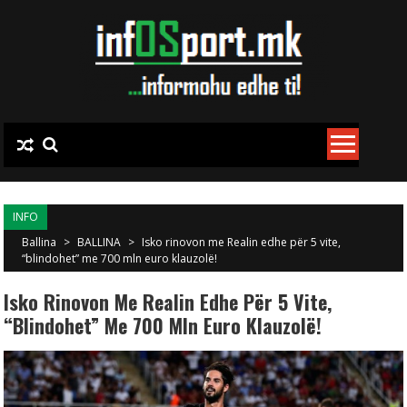
Skip to content
INFO
Ballina
>
BALLINA
>
Isko rinovon me Realin edhe për 5 vite,
“blindohet” me 700 mln euro klauzolë!
Isko Rinovon Me Realin Edhe Për 5 Vite,
“blindohet” Me 700 Mln Euro Klauzolë!