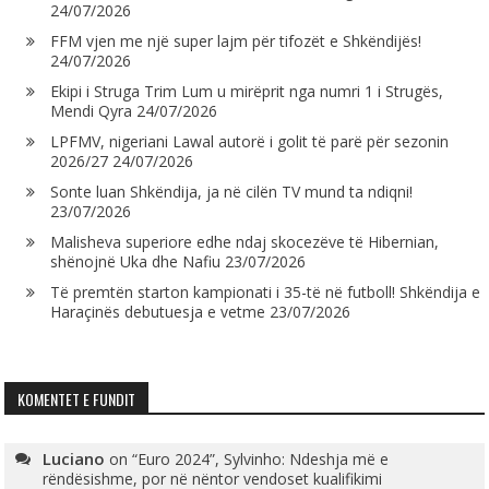
24/07/2026
FFM vjen me një super lajm për tifozët e Shkëndijës!
24/07/2026
Ekipi i Struga Trim Lum u mirëprit nga numri 1 i Strugës,
Mendi Qyra
24/07/2026
LPFMV, nigeriani Lawal autorë i golit të parë për sezonin
2026/27
24/07/2026
Sonte luan Shkëndija, ja në cilën TV mund ta ndiqni!
23/07/2026
Malisheva superiore edhe ndaj skocezëve të Hibernian,
shënojnë Uka dhe Nafiu
23/07/2026
Të premtën starton kampionati i 35-të në futboll! Shkëndija e
Haraçinës debutuesja e vetme
23/07/2026
KOMENTET E FUNDIT
Luciano
on
“Euro 2024”, Sylvinho: Ndeshja më e
rëndësishme, por në nëntor vendoset kualifikimi