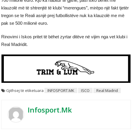
700 milionë euro. Kjo ka habitur të gjithë, pasi isko bëhët me
klauzolë më të shtrenjtë të klubi “merengues”, mirëpo një fakt tjetër
tregon se te Reali asnjë prej futbollistëve nuk ka klauzolë me më
pak se 500 milionë euro.
Rinovimi i Iskos pritet të bëhet zyrtar ditëve në vijim nga vet klubi i
Real Madridit.
Gjithsej të etiketuara
INFOSPORT.MK
ISCO
Real Madrid
Infosport.mk