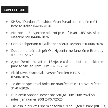
LAJMET E FUNDIT
SHBA, “Dardania” pushton Gran Paradison, majën më të
lartë të Italisë
04/08/2026
Në moshë 34-vjeçare ndërroi jetë luftëtari i UFC-së, Allan
Nascimento
04/08/2026
Como ashpërson rregullat për biletat sezonale!
03/08/2026
Debutim ëndërrash për Olti Hysenin me fanellën e Brøndby
IF!
03/08/2026
Agon Demiri me vetëm 16 vjet e 6 ditë debutoi me ekipin e
parë të Struga Trim Lum
02/08/2026
Ekskluzive, Fisnik Saliu veshë fanellën e FC Skopje
02/08/2026
Të dielën spektakël boksi në manifestimin “Tetova N’festë”
31/07/2026
Bunjamin Shabani nesër me Struga Trim Lum zhvillon
ndeshjen numër 200!
24/07/2026
Tikveshi e nis vrrullshëm sezonin e ri në Ligën e Parë (VIDEO)