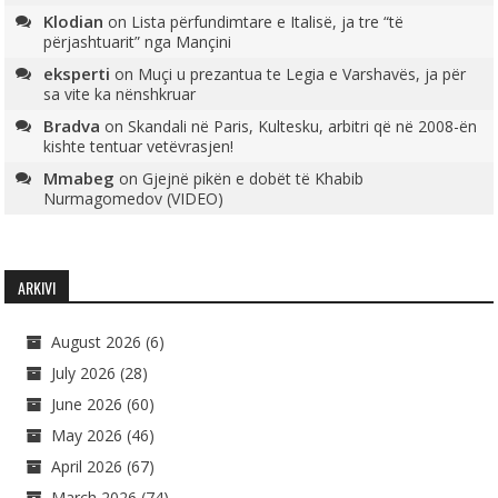
Klodian
on
Lista përfundimtare e Italisë, ja tre “të
përjashtuarit” nga Mançini
eksperti
on
Muçi u prezantua te Legia e Varshavës, ja për
sa vite ka nënshkruar
Bradva
on
Skandali në Paris, Kultesku, arbitri që në 2008-ën
kishte tentuar vetëvrasjen!
Mmabeg
on
Gjejnë pikën e dobët të Khabib
Nurmagomedov (VIDEO)
ARKIVI
August 2026
(6)
July 2026
(28)
June 2026
(60)
May 2026
(46)
April 2026
(67)
March 2026
(74)