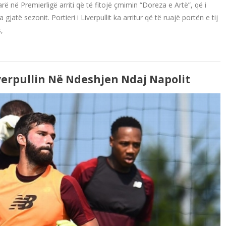
arë në Premierligë arriti që të fitojë çmimin “Doreza e Artë”, që i
atë sezonit. Portieri i Liverpullit ka arritur që të ruajë portën e tij
,
verpullin Në Ndeshjen Ndaj Napolit