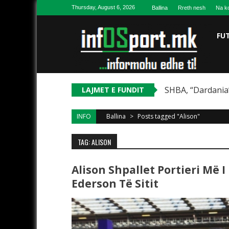
Skip to content
Thursday, August 6, 2026
Ballina
Rreth nesh
Na ko
FU
SHBA, “Dardania”
LAJMET E FUNDIT
INFO
Ballina
>
Posts tagged "Alison"
TAG: ALISON
Alison Shpallet Portieri Më 
Ederson Të Sitit