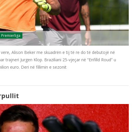
Premierliga
e vere, Alison Beker me skuadrën e tij të re do të debutojë në
 trajneri Jurgen Klop. Braziliani 25-vjeçar në “Enfilld Roud” u
ion euro. Deri në fillimin e sezonit
rpullit