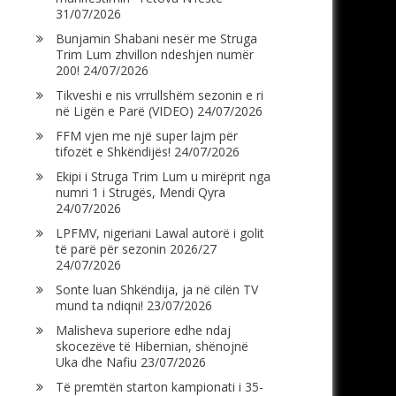
31/07/2026
Bunjamin Shabani nesër me Struga
Trim Lum zhvillon ndeshjen numër
200!
24/07/2026
Tikveshi e nis vrrullshëm sezonin e ri
në Ligën e Parë (VIDEO)
24/07/2026
FFM vjen me një super lajm për
tifozët e Shkëndijës!
24/07/2026
Ekipi i Struga Trim Lum u mirëprit nga
numri 1 i Strugës, Mendi Qyra
24/07/2026
LPFMV, nigeriani Lawal autorë i golit
të parë për sezonin 2026/27
24/07/2026
Sonte luan Shkëndija, ja në cilën TV
mund ta ndiqni!
23/07/2026
Malisheva superiore edhe ndaj
skocezëve të Hibernian, shënojnë
Uka dhe Nafiu
23/07/2026
Të premtën starton kampionati i 35-