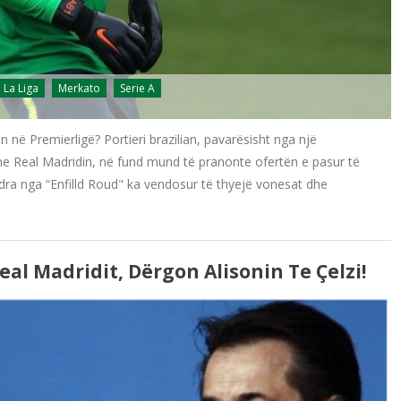
La Liga
Merkato
Serie A
on në Premierligë? Portieri brazilian, pavarësisht nga një
me Real Madridin, në fund mund të pranonte ofertën e pasur të
uadra nga “Enfilld Roud" ka vendosur të thyejë vonesat dhe
eal Madridit, Dërgon Alisonin Te Çelzi!