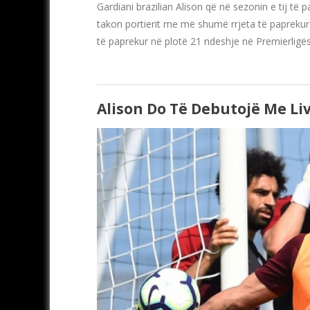
Gardiani brazilian Alison që në sezonin e tij të p
takon portierit me më shumë rrjeta të paprekura gj
të paprekur në plotë 21 ndeshje në Premierligës
Alison Do Të Debutojë Me Li