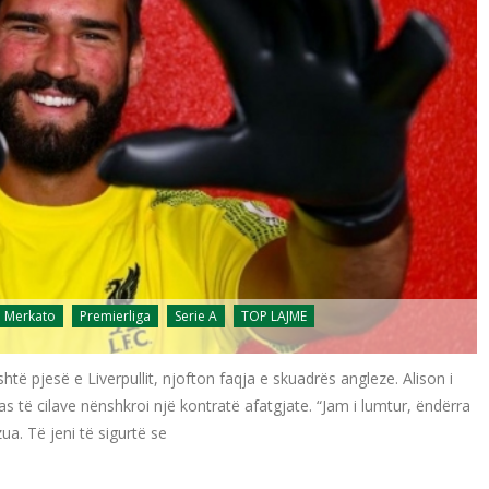
Merkato
Premierliga
Serie A
TOP LAJME
shtë pjesë e Liverpullit, njofton faqja e skuadrës angleze. Alison i
as të cilave nënshkroi një kontratë afatgjate. “Jam i lumtur, ëndërra
ua. Të jeni të sigurtë se