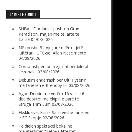
LAJMET E FUNDIT
SHBA, “Dardania” pushton Gran
Paradison, majën më të lartë të
Italisë
04/08/2026
Në moshë 34-vjeçare ndërroi jetë
luftëtari i UFC-së, Allan Nascimento
04/08/2026
Como ashpërson rregullat për biletat
sezonale!
03/08/2026
Debutim ëndërrash për Olti Hysenin
me fanellën e Brøndby IF!
03/08/2026
Agon Demiri me vetëm 16 vjet e 6
ditë debutoi me ekipin e parë të
Struga Trim Lum
02/08/2026
Ekskluzive, Fisnik Saliu veshë fanellën
e FC Skopje
02/08/2026
Të dielën spektakël boksi në
manifestimin “Tetova N’festë”