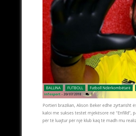
BALLINA
FUTBOLL
Futboll Ndërkombëtarë
infosport
-
20/07/2018
0
Portieri brazilian, Alison Beker edhe zyrtarisht ë
kaloi me sukses testet mjekësore në “Enfilld”, p
për të luajtur për një klub kaq të madh mu realiz