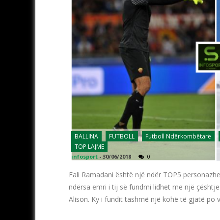
BALLINA
FUTBOLL
Futboll Ndërkombëtarë
TOP LAJME
infosport
-
30/06/2018
0
Fali Ramadani është një ndër TOP5 personazhet,
ndërsa emri i tij së fundmi lidhet me një çësht
Alison. Ky i fundit tashmë një kohë të gjatë po