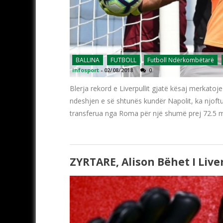
BALLINA
FUTBOLL
Futboll Ndërkombëtarë
infosport
-
02/08/2018
0
Blerja rekord e Liverpullit gjatë kësaj merkatoj
ndeshjen e së shtunës kundër Napolit, ka njoftuar
transferua nga Roma për një shumë prej 72.5 mil
ZYRTARE, Alison Bëhet I Live