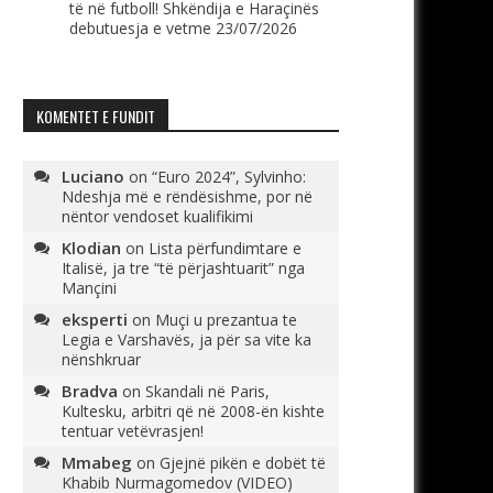
të në futboll! Shkëndija e Haraçinës
debutuesja e vetme
23/07/2026
KOMENTET E FUNDIT
Luciano
on
“Euro 2024”, Sylvinho:
Ndeshja më e rëndësishme, por në
nëntor vendoset kualifikimi
Klodian
on
Lista përfundimtare e
Italisë, ja tre “të përjashtuarit” nga
Mançini
eksperti
on
Muçi u prezantua te
Legia e Varshavës, ja për sa vite ka
nënshkruar
Bradva
on
Skandali në Paris,
Kultesku, arbitri që në 2008-ën kishte
tentuar vetëvrasjen!
Mmabeg
on
Gjejnë pikën e dobët të
Khabib Nurmagomedov (VIDEO)