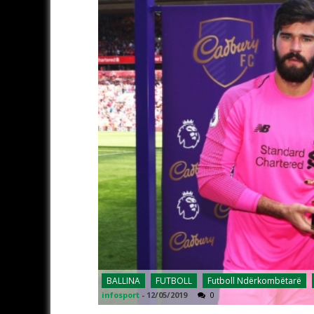
BALLINA
FUTBOLL
Futboll Ndërkombëtarë
infosport
-
12/05/2019
0