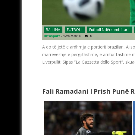
BALLINA
FUTBOLL
Futboll Ndërkombëtarë
infosport
-
12/07/2018
0
A do të jetë e ardhmja e portierit brazilian, Alis
marrëveshje e përgjithshme, e arritur tashmë 
Liverpullit. Sipas “La Gazzetta dello Sport”, sk
Fali Ramadani I Prish Punë R