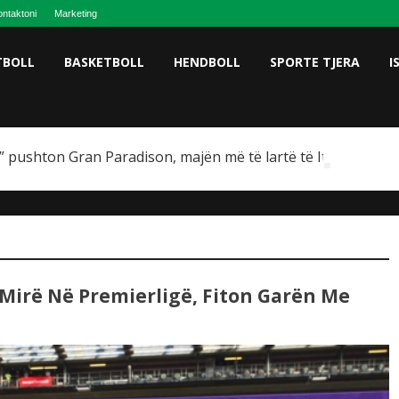
ntaktoni
Marketing
TBOLL
BASKETBOLL
HENDBOLL
SPORTE TJERA
I
 pushton Gran Paradison, majën më të lartë të Italisë
I Mirë Në Premierligë, Fiton Garën Me