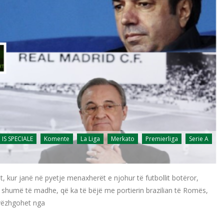
IS SPECIALE
Komente
La Liga
Merkato
Premierliga
Serie A
 kur janë në pyetje menaxherët e njohur të futbollit botëror,
je shumë të madhe, që ka të bëjë me portierin brazilian të Romës,
 vëzhgohet nga