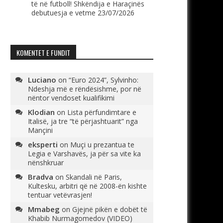
të në futboll! Shkëndija e Haraçinës
debutuesja e vetme
23/07/2026
KOMENTET E FUNDIT
Luciano
on
“Euro 2024”, Sylvinho:
Ndeshja më e rëndësishme, por në
nëntor vendoset kualifikimi
Klodian
on
Lista përfundimtare e
Italisë, ja tre “të përjashtuarit” nga
Mançini
eksperti
on
Muçi u prezantua te
Legia e Varshavës, ja për sa vite ka
nënshkruar
Bradva
on
Skandali në Paris,
Kultesku, arbitri që në 2008-ën kishte
tentuar vetëvrasjen!
Mmabeg
on
Gjejnë pikën e dobët të
Khabib Nurmagomedov (VIDEO)