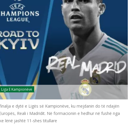
Liga E Kampionëve
ëfinalja e dytë e Ligës së Kampionëve, ku mejdanin do të ndajën
Europës, Reali i Madridit. Në formacionin e hedhur në fushë nga
e lënë jashtë 11-shes titullare