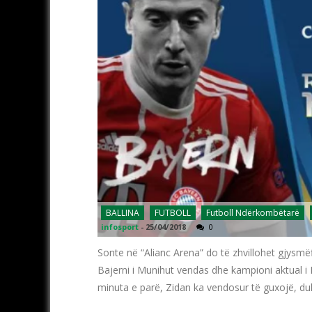
BALLINA
FUTBOLL
Futboll Ndërkombëtarë
infosport
-
25/04/2018
0
Sonte në “Alianc Arena” do të zhvillohet gjysm
Bajerni i Munihut vendas dhe kampioni aktual i 
minuta e parë, Zidan ka vendosur të guxojë, duk