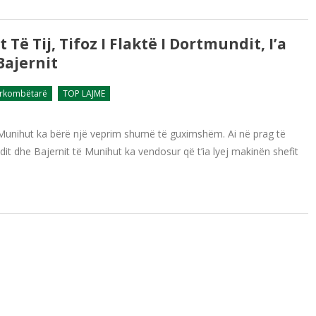
Të Tij, Tifoz I Flaktë I Dortmundit, I’a
Bajernit
ërkombëtarë
TOP LAJME
të Munihut ka bërë një veprim shumë të guximshëm. Ai në prag të
t dhe Bajernit të Munihut ka vendosur që t’ia lyej makinën shefit