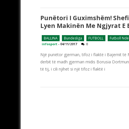
Punëtori I Guximshëm! Shefit 
Lyen Makinën Me Ngjyrat E 
BALLINA
Bundesliga
FUTBOLL
Futboll Nd
infosport
-
04/11/2017
0
Një punëtor gjerman, tifoz i flaktë i Bajernit 
derbit të madh gjerman midis Borusia Dortmundi
të tij, i cili njihet si një tifoz i flaktë i