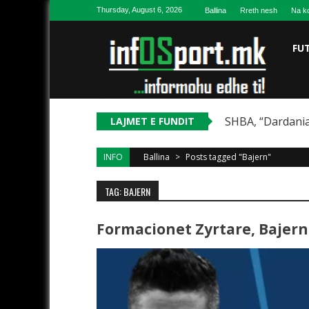
Skip to content
Thursday, August 6, 2026
Ballina
Rreth nesh
Na ko
FU
SHBA, “Dardania
LAJMET E FUNDIT
INFO
Ballina
>
Posts tagged "Bajern"
TAG: BAJERN
Formacionet Zyrtare, Bajer