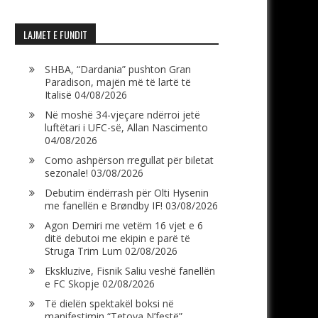
LAJMET E FUNDIT
SHBA, “Dardania” pushton Gran
Paradison, majën më të lartë të
Italisë
04/08/2026
Në moshë 34-vjeçare ndërroi jetë
luftëtari i UFC-së, Allan Nascimento
04/08/2026
Como ashpërson rregullat për biletat
sezonale!
03/08/2026
Debutim ëndërrash për Olti Hysenin
me fanellën e Brøndby IF!
03/08/2026
Agon Demiri me vetëm 16 vjet e 6
ditë debutoi me ekipin e parë të
Struga Trim Lum
02/08/2026
Ekskluzive, Fisnik Saliu veshë fanellën
e FC Skopje
02/08/2026
Të dielën spektakël boksi në
manifestimin “Tetova N’festë”