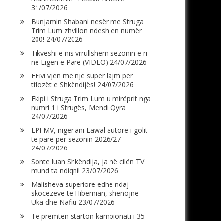
31/07/2026
Bunjamin Shabani nesër me Struga
Trim Lum zhvillon ndeshjen numër
200!
24/07/2026
Tikveshi e nis vrrullshëm sezonin e ri
në Ligën e Parë (VIDEO)
24/07/2026
FFM vjen me një super lajm për
tifozët e Shkëndijës!
24/07/2026
Ekipi i Struga Trim Lum u mirëprit nga
numri 1 i Strugës, Mendi Qyra
24/07/2026
LPFMV, nigeriani Lawal autorë i golit
të parë për sezonin 2026/27
24/07/2026
Sonte luan Shkëndija, ja në cilën TV
mund ta ndiqni!
23/07/2026
Malisheva superiore edhe ndaj
skocezëve të Hibernian, shënojnë
Uka dhe Nafiu
23/07/2026
Të premtën starton kampionati i 35-