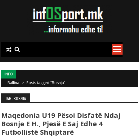
Skip to content
INFO
Ballina
>
Posts tagged "Bosnja"
TAG: BOSNJA
Maqedonia U19 Pësoi Disfatë Ndaj
Bosnje E H., Pjesë E Saj Edhe 4
Futbollistë Shqiptarë