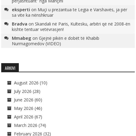
përjashtuarit” nga Mançini
eksperti
on
Muçi u prezantua te Legia e Varshavës, ja për
sa vite ka nënshkruar
Bradva
on
Skandali në Paris, Kultesku, arbitri që në 2008-ën
kishte tentuar vetëvrasjen!
Mmabeg
on
Gjejnë pikën e dobët të Khabib
Nurmagomedov (VIDEO)
ARKIVI
August 2026
(10)
July 2026
(28)
June 2026
(60)
May 2026
(46)
April 2026
(67)
March 2026
(74)
February 2026
(32)