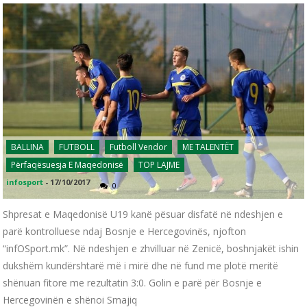
BALLINA
FUTBOLL
Futboll Vendor
ME TALENTËT
Përfaqësuesja E Maqedonisë
TOP LAJME
infosport
-
17/10/2017
0
Shpresat e Maqedonisë U19 kanë pësuar disfatë në ndeshjen e
parë kontrolluese ndaj Bosnje e Hercegovinës, njofton
“infOSport.mk”. Në ndeshjen e zhvilluar në Zenicë, boshnjakët ishin
dukshëm kundërshtarë më i mirë dhe në fund me plotë meritë
shënuan fitore me rezultatin 3:0. Golin e parë për Bosnje e
Hercegovinën e shënoi Smajiq