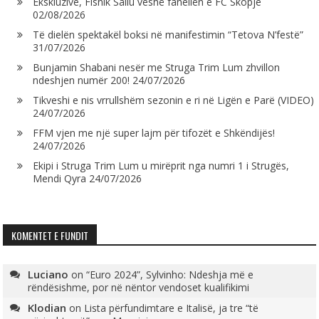
Ekskluzive, Fisnik Saliu veshë fanellën e FC Skopje
02/08/2026
Të dielën spektakël boksi në manifestimin “Tetova N’festë”
31/07/2026
Bunjamin Shabani nesër me Struga Trim Lum zhvillon
ndeshjen numër 200!
24/07/2026
Tikveshi e nis vrrullshëm sezonin e ri në Ligën e Parë (VIDEO)
24/07/2026
FFM vjen me një super lajm për tifozët e Shkëndijës!
24/07/2026
Ekipi i Struga Trim Lum u mirëprit nga numri 1 i Strugës,
Mendi Qyra
24/07/2026
KOMENTET E FUNDIT
Luciano
on
“Euro 2024”, Sylvinho: Ndeshja më e
rëndësishme, por në nëntor vendoset kualifikimi
Klodian
on
Lista përfundimtare e Italisë, ja tre “të