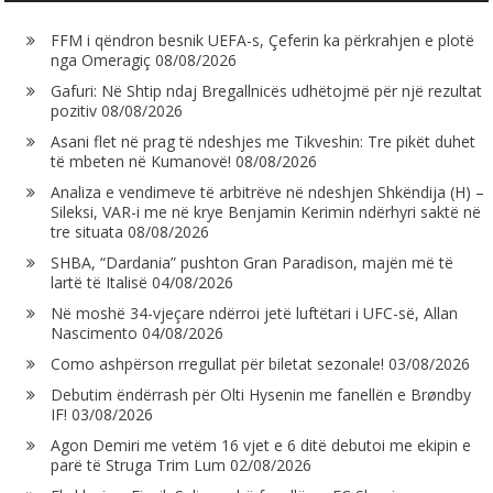
FFM i qëndron besnik UEFA-s, Çeferin ka përkrahjen e plotë
nga Omeragiç
08/08/2026
Gafuri: Në Shtip ndaj Bregallnicës udhëtojmë për një rezultat
pozitiv
08/08/2026
Asani flet në prag të ndeshjes me Tikveshin: Tre pikët duhet
të mbeten në Kumanovë!
08/08/2026
Analiza e vendimeve të arbitrëve në ndeshjen Shkëndija (H) –
Sileksi, VAR-i me në krye Benjamin Kerimin ndërhyri saktë në
tre situata
08/08/2026
SHBA, “Dardania” pushton Gran Paradison, majën më të
lartë të Italisë
04/08/2026
Në moshë 34-vjeçare ndërroi jetë luftëtari i UFC-së, Allan
Nascimento
04/08/2026
Como ashpërson rregullat për biletat sezonale!
03/08/2026
Debutim ëndërrash për Olti Hysenin me fanellën e Brøndby
IF!
03/08/2026
Agon Demiri me vetëm 16 vjet e 6 ditë debutoi me ekipin e
parë të Struga Trim Lum
02/08/2026