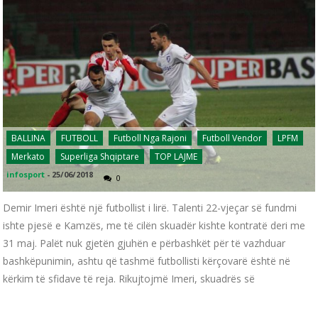
BALLINA
FUTBOLL
Futboll Nga Rajoni
Futboll Vendor
LPFM
Merkato
Superliga Shqiptare
TOP LAJME
infosport
-
25/06/2018
0
Demir Imeri është një futbollist i lirë. Talenti 22-vjeçar së fundmi
ishte pjesë e Kamzës, me të cilën skuadër kishte kontratë deri me
31 maj. Palët nuk gjetën gjuhën e përbashkët për të vazhduar
bashkëpunimin, ashtu që tashmë futbollisti kërçovarë është në
kërkim të sfidave të reja. Rikujtojmë Imeri, skuadrës së