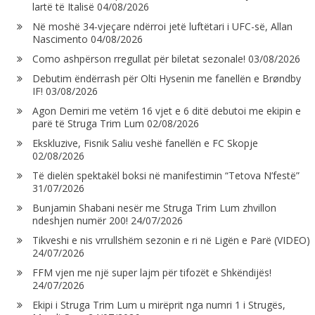
lartë të Italisë
04/08/2026
Në moshë 34-vjeçare ndërroi jetë luftëtari i UFC-së, Allan
Nascimento
04/08/2026
Como ashpërson rregullat për biletat sezonale!
03/08/2026
Debutim ëndërrash për Olti Hysenin me fanellën e Brøndby
IF!
03/08/2026
Agon Demiri me vetëm 16 vjet e 6 ditë debutoi me ekipin e
parë të Struga Trim Lum
02/08/2026
Ekskluzive, Fisnik Saliu veshë fanellën e FC Skopje
02/08/2026
Të dielën spektakël boksi në manifestimin “Tetova N’festë”
31/07/2026
Bunjamin Shabani nesër me Struga Trim Lum zhvillon
ndeshjen numër 200!
24/07/2026
Tikveshi e nis vrrullshëm sezonin e ri në Ligën e Parë (VIDEO)
24/07/2026
FFM vjen me një super lajm për tifozët e Shkëndijës!
24/07/2026
Ekipi i Struga Trim Lum u mirëprit nga numri 1 i Strugës,