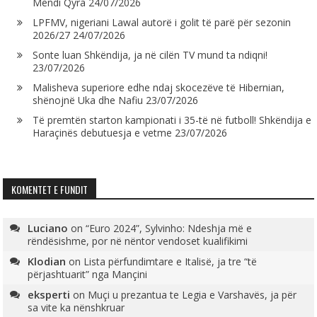
Mendi Qyra
24/07/2026
LPFMV, nigeriani Lawal autorë i golit të parë për sezonin
2026/27
24/07/2026
Sonte luan Shkëndija, ja në cilën TV mund ta ndiqni!
23/07/2026
Malisheva superiore edhe ndaj skocezëve të Hibernian,
shënojnë Uka dhe Nafiu
23/07/2026
Të premtën starton kampionati i 35-të në futboll! Shkëndija e
Haraçinës debutuesja e vetme
23/07/2026
KOMENTET E FUNDIT
Luciano
on
“Euro 2024”, Sylvinho: Ndeshja më e
rëndësishme, por në nëntor vendoset kualifikimi
Klodian
on
Lista përfundimtare e Italisë, ja tre “të
përjashtuarit” nga Mançini
eksperti
on
Muçi u prezantua te Legia e Varshavës, ja për
sa vite ka nënshkruar