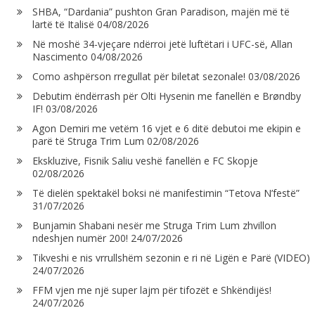
SHBA, “Dardania” pushton Gran Paradison, majën më të
lartë të Italisë
04/08/2026
Në moshë 34-vjeçare ndërroi jetë luftëtari i UFC-së, Allan
Nascimento
04/08/2026
Como ashpërson rregullat për biletat sezonale!
03/08/2026
Debutim ëndërrash për Olti Hysenin me fanellën e Brøndby
IF!
03/08/2026
Agon Demiri me vetëm 16 vjet e 6 ditë debutoi me ekipin e
parë të Struga Trim Lum
02/08/2026
Ekskluzive, Fisnik Saliu veshë fanellën e FC Skopje
02/08/2026
Të dielën spektakël boksi në manifestimin “Tetova N’festë”
31/07/2026
Bunjamin Shabani nesër me Struga Trim Lum zhvillon
ndeshjen numër 200!
24/07/2026
Tikveshi e nis vrrullshëm sezonin e ri në Ligën e Parë (VIDEO)
24/07/2026
FFM vjen me një super lajm për tifozët e Shkëndijës!
24/07/2026