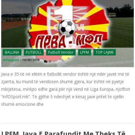
BALLINA
FUTBOLL
Futboll Vendor
LPFM
TOP LAJME
infosport
-
16/05/2018
0
Java e 35-të në elitën e futbollit vendor është një ndër javët më të
zjarrta, ku mund të vendosen shumë gjëra, kur është në pyetje
mbijetesa, mirëpo edhe gara për një vend në Liga Europa, njofton
“infOSport.mk”. Të gjithë 5 ndeshjet e kësaj jave pritet të sjellin
shumë emocione dhe
LPFM, Java E Parafundit Me Theks Të