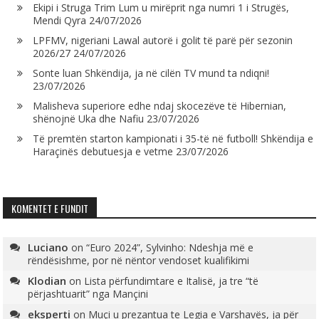
Ekipi i Struga Trim Lum u mirëprit nga numri 1 i Strugës,
Mendi Qyra
24/07/2026
LPFMV, nigeriani Lawal autorë i golit të parë për sezonin
2026/27
24/07/2026
Sonte luan Shkëndija, ja në cilën TV mund ta ndiqni!
23/07/2026
Malisheva superiore edhe ndaj skocezëve të Hibernian,
shënojnë Uka dhe Nafiu
23/07/2026
Të premtën starton kampionati i 35-të në futboll! Shkëndija e
Haraçinës debutuesja e vetme
23/07/2026
KOMENTET E FUNDIT
Luciano
on
“Euro 2024”, Sylvinho: Ndeshja më e
rëndësishme, por në nëntor vendoset kualifikimi
Klodian
on
Lista përfundimtare e Italisë, ja tre “të
përjashtuarit” nga Mançini
eksperti
on
Muçi u prezantua te Legia e Varshavës, ja për