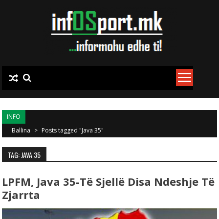
Skip to content
INFO
Ballina
>
Posts tagged "Java 35"
TAG: JAVA 35
LPFM, Java 35-Të Sjellë Disa Ndeshje Të
Zjarrta