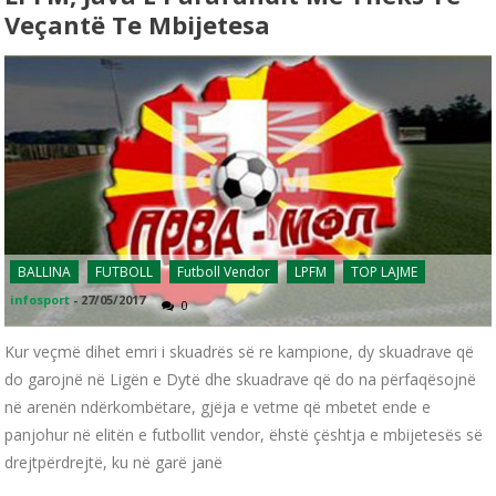
Veçantë Te Mbijetesa
BALLINA
FUTBOLL
Futboll Vendor
LPFM
TOP LAJME
infosport
-
27/05/2017
0
Kur veçmë dihet emri i skuadrës së re kampione, dy skuadrave që
do garojnë në Ligën e Dytë dhe skuadrave që do na përfaqësojnë
në arenën ndërkombëtare, gjëja e vetme që mbetet ende e
panjohur në elitën e futbollit vendor, ëhstë çështja e mbijetesës së
drejtpërdrejtë, ku në garë janë