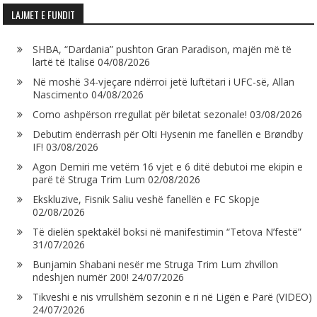
LAJMET E FUNDIT
SHBA, “Dardania” pushton Gran Paradison, majën më të
lartë të Italisë
04/08/2026
Në moshë 34-vjeçare ndërroi jetë luftëtari i UFC-së, Allan
Nascimento
04/08/2026
Como ashpërson rregullat për biletat sezonale!
03/08/2026
Debutim ëndërrash për Olti Hysenin me fanellën e Brøndby
IF!
03/08/2026
Agon Demiri me vetëm 16 vjet e 6 ditë debutoi me ekipin e
parë të Struga Trim Lum
02/08/2026
Ekskluzive, Fisnik Saliu veshë fanellën e FC Skopje
02/08/2026
Të dielën spektakël boksi në manifestimin “Tetova N’festë”
31/07/2026
Bunjamin Shabani nesër me Struga Trim Lum zhvillon
ndeshjen numër 200!
24/07/2026
Tikveshi e nis vrrullshëm sezonin e ri në Ligën e Parë (VIDEO)
24/07/2026