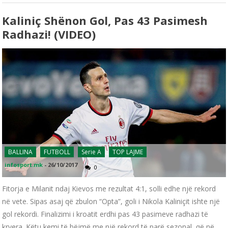
Kaliniç Shënon Gol, Pas 43 Pasimesh
Radhazi! (VIDEO)
BALLINA
FUTBOLL
Serie A
TOP LAJME
infosport.mk
-
26/10/2017
0
Fitorja e Milanit ndaj Kievos me rezultat 4:1, solli edhe një rekord
në vete. Sipas asaj që zbulon “Opta”, goli i Nikola Kaliniçit ishte një
gol rekordi. Finalizimi i kroatit erdhi pas 43 pasimeve radhazi të
kryera. Këtu kemi të bëjmë me një rekord të parë sezonal, që në