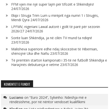
FFM vjen me një super lajm për tifozët e Shkëndijës!
24/07/2026
Ekipi i Struga Trim Lum u mirëprit nga numri 1 i Strugës,
Mendi Qyra
24/07/2026
LPFMV, nigeriani Lawal autorë i golit të parë për sezonin
2026/27
24/07/2026
Sonte luan Shkëndija, ja në cilën TV mund ta ndiqni!
23/07/2026
Malisheva superiore edhe ndaj skocezëve të Hibernian,
shënojnë Uka dhe Nafiu
23/07/2026
Të premtën starton kampionati i 35-të në futboll! Shkëndija e
Haraçinës debutuesja e vetme
23/07/2026
KOMENTET E FUNDIT
Luciano
on
“Euro 2024”, Sylvinho: Ndeshja më e
rëndësishme, por në nëntor vendoset kualifikimi
Klodian
on
Lista përfundimtare e Italisë, ja tre “të