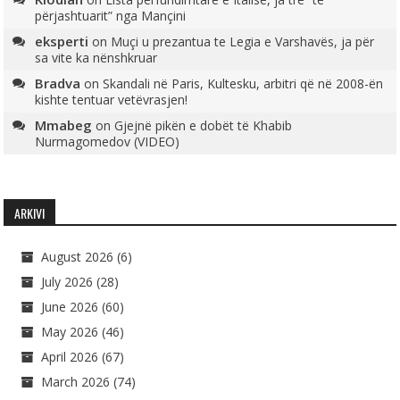
përjashtuarit” nga Mançini
eksperti
on
Muçi u prezantua te Legia e Varshavës, ja për
sa vite ka nënshkruar
Bradva
on
Skandali në Paris, Kultesku, arbitri që në 2008-ën
kishte tentuar vetëvrasjen!
Mmabeg
on
Gjejnë pikën e dobët të Khabib
Nurmagomedov (VIDEO)
ARKIVI
August 2026
(6)
July 2026
(28)
June 2026
(60)
May 2026
(46)
April 2026
(67)
March 2026
(74)