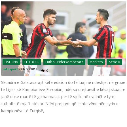
BALLINA
FUTBOLL
Futboll Ndërkombëtarë
Merkato
Serie A
infosport
-
21/06/2018
0
Skuadra e Galatasarajit këtë edicion do të luaj në ndeshjet në grupe
të Ligës së Kampionëve Europian, ndërsa drejtuesit e kësaj skuadre
janë duke marrë të gjitha masat për të sjellë në rradhët e tyre
futbollistë mjaft cilësor. Njëri prej tyre që është vënë nën syrin e
kampionëve të Turqisë,