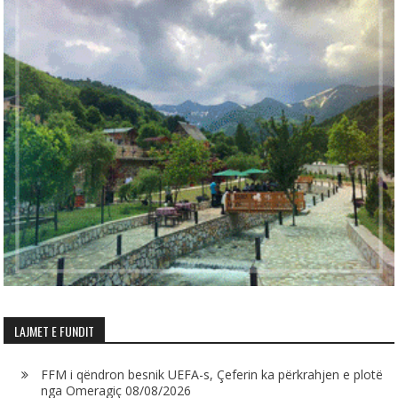
LAJMET E FUNDIT
FFM i qëndron besnik UEFA-s, Çeferin ka përkrahjen e plotë
nga Omeragiç
08/08/2026