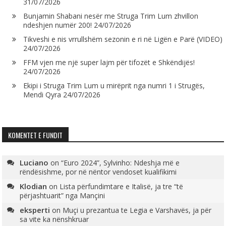
31/07/2026
Bunjamin Shabani nesër me Struga Trim Lum zhvillon
ndeshjen numër 200!
24/07/2026
Tikveshi e nis vrrullshëm sezonin e ri në Ligën e Parë (VIDEO)
24/07/2026
FFM vjen me një super lajm për tifozët e Shkëndijës!
24/07/2026
Ekipi i Struga Trim Lum u mirëprit nga numri 1 i Strugës,
Mendi Qyra
24/07/2026
KOMENTET E FUNDIT
Luciano
on
“Euro 2024”, Sylvinho: Ndeshja më e
rëndësishme, por në nëntor vendoset kualifikimi
Klodian
on
Lista përfundimtare e Italisë, ja tre “të
përjashtuarit” nga Mançini
eksperti
on
Muçi u prezantua te Legia e Varshavës, ja për
sa vite ka nënshkruar