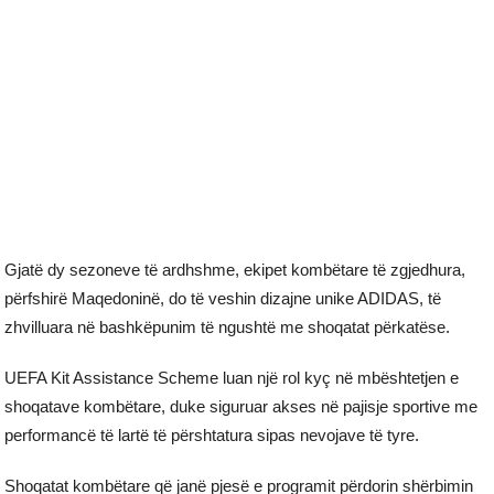
Gjatë dy sezoneve të ardhshme, ekipet kombëtare të zgjedhura,
përfshirë Maqedoninë, do të veshin dizajne unike ADIDAS, të
zhvilluara në bashkëpunim të ngushtë me shoqatat përkatëse.
UEFA Kit Assistance Scheme luan një rol kyç në mbështetjen e
shoqatave kombëtare, duke siguruar akses në pajisje sportive me
performancë të lartë të përshtatura sipas nevojave të tyre.
Shoqatat kombëtare që janë pjesë e programit përdorin shërbimin