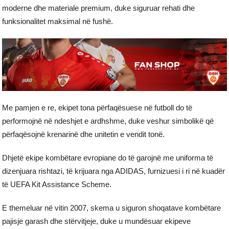
moderne dhe materiale premium, duke siguruar rehati dhe
funksionalitet maksimal në fushë.
Me pamjen e re, ekipet tona përfaqësuese në futboll do të
performojnë në ndeshjet e ardhshme, duke veshur simbolikë që
përfaqësojnë krenarinë dhe unitetin e vendit tonë.
Dhjetë ekipe kombëtare evropiane do të garojnë me uniforma të
dizenjuara rishtazi, të krijuara nga ADIDAS, furnizuesi i ri në kuadër
të UEFA Kit Assistance Scheme.
E themeluar në vitin 2007, skema u siguron shoqatave kombëtare
pajisje garash dhe stërvitjeje, duke u mundësuar ekipeve