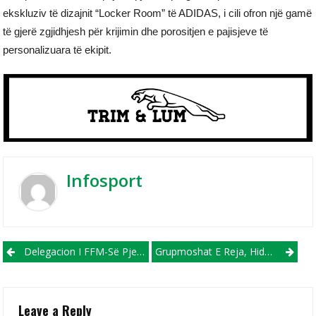
ekskluziv të dizajnit “Locker Room” të ADIDAS, i cili ofron një gamë
të gjerë zgjidhjesh për krijimin dhe porositjen e pajisjeve të
personalizuara të ekipit.
Infosport
Post navigation
Delegacion I FFM-Së Pjesë E Kongresit Të 76-Të Të FIFA-S Në Vankuver
Grupmoshat E Reja, Hidhet Shorti Për Ndeshjet Gjysmëfinale Të Kupës, FC Shkupi – Vardari Tërheq Vëmendjen Më Të Madhe
Leave a Reply