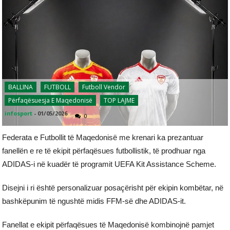
BALLINA
FUTBOLL
Futboll Vendor
Përfaqësuesja E Maqedonisë
TOP LAJME
infosport
-
01/05/2026
0
Federata e Futbollit të Maqedonisë me krenari ka prezantuar
fanellën e re të ekipit përfaqësues futbollistik, të prodhuar nga
ADIDAS-i në kuadër të programit UEFA Kit Assistance Scheme.
Disejni i ri është personalizuar posaçërisht për ekipin kombëtar, në
bashkëpunim të ngushtë midis FFM-së dhe ADIDAS-it.
Fanellat e ekipit përfaqësues të Maqedonisë kombinojnë pamjet