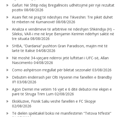
Gafuri: Në Shtip ndaj Bregallnicës udhëtojmë për një rezultat
pozitiv
08/08/2026
Asani flet në prag të ndeshjes me Tikveshin: Tre pikët duhet
të mbeten në Kumanovë!
08/08/2026
Analiza e vendimeve të arbitrëve në ndeshjen Shkëndija (H) –
Sileksi, VAR-i me në krye Benjamin Kerimin ndërhyri saktë në
tre situata
08/08/2026
SHBA, “Dardania” pushton Gran Paradison, majën më të
lartë të Italisë
04/08/2026
Në moshë 34-vjeçare ndërroi jetë luftëtari i UFC-së, Allan
Nascimento
04/08/2026
Como ashpërson rregullat për biletat sezonale!
03/08/2026
Debutim ëndërrash për Olti Hysenin me fanellën e Brøndby
IF!
03/08/2026
Agon Demiri me vetëm 16 vjet e 6 ditë debutoi me ekipin e
parë të Struga Trim Lum
02/08/2026
Ekskluzive, Fisnik Saliu veshë fanellën e FC Skopje
02/08/2026
Të dielën spektakël boksi në manifestimin “Tetova N’festë”