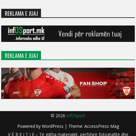
REKLAMA E JUAJ
REKLAMA E JUAJ
© 2026
infOSport
Powered by
WordPress
| Theme:
AccessPress Mag
V Ë R E J T J E – Të gjitha materialet, përfshirë fotografitë dhe