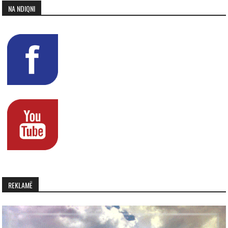
NA NDIQNI
REKLAMË