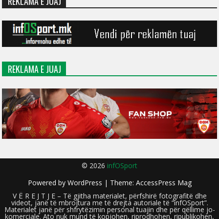
REKLAMA E JUAJ
REKLAMA E JUAJ
© 2026
infOSport
Powered by
WordPress
| Theme:
AccessPress Mag
V Ë R E J T J E – Të gjitha materialet, përfshirë fotografitë dhe
videot, janë të mbrojtura me të drejta autoriale të “infOSport”.
Materialet janë për shfrytëzimin personal tuajin dhe për qëllime jo-
komerciale. Ato nuk mund të kopjohen, riprodhohen, ripublikohen,