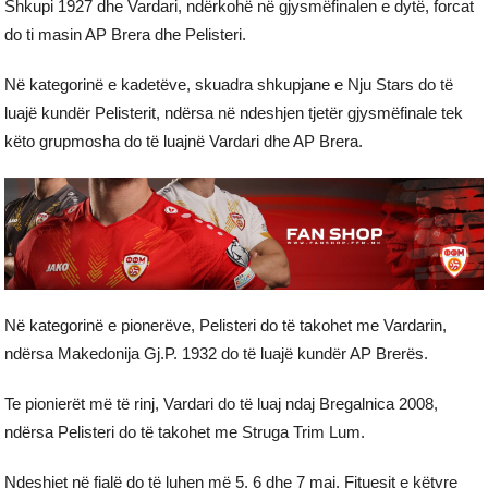
Shkupi 1927 dhe Vardari, ndërkohë në gjysmëfinalen e dytë, forcat
do ti masin AP Brera dhe Pelisteri.
Në kategorinë e kadetëve, skuadra shkupjane e Nju Stars do të
luajë kundër Pelisterit, ndërsa në ndeshjen tjetër gjysmëfinale tek
këto grupmosha do të luajnë Vardari dhe AP Brera.
Në kategorinë e pionerëve, Pelisteri do të takohet me Vardarin,
ndërsa Makedonija Gj.P. 1932 do të luajë kundër AP Brerës.
Te pionierët më të rinj, Vardari do të luaj ndaj Bregalnica 2008,
ndërsa Pelisteri do të takohet me Struga Trim Lum.
Ndeshjet në fjalë do të luhen më 5, 6 dhe 7 maj. Fituesit e këtyre