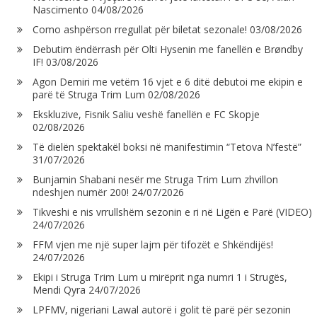
Nascimento
04/08/2026
Como ashpërson rregullat për biletat sezonale!
03/08/2026
Debutim ëndërrash për Olti Hysenin me fanellën e Brøndby
IF!
03/08/2026
Agon Demiri me vetëm 16 vjet e 6 ditë debutoi me ekipin e
parë të Struga Trim Lum
02/08/2026
Ekskluzive, Fisnik Saliu veshë fanellën e FC Skopje
02/08/2026
Të dielën spektakël boksi në manifestimin “Tetova N’festë”
31/07/2026
Bunjamin Shabani nesër me Struga Trim Lum zhvillon
ndeshjen numër 200!
24/07/2026
Tikveshi e nis vrrullshëm sezonin e ri në Ligën e Parë (VIDEO)
24/07/2026
FFM vjen me një super lajm për tifozët e Shkëndijës!
24/07/2026
Ekipi i Struga Trim Lum u mirëprit nga numri 1 i Strugës,
Mendi Qyra
24/07/2026
LPFMV, nigeriani Lawal autorë i golit të parë për sezonin