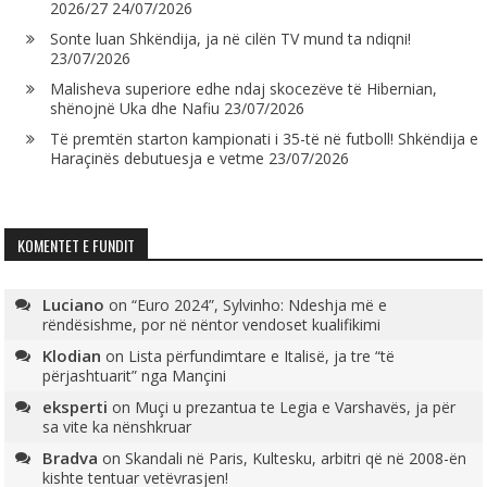
2026/27
24/07/2026
Sonte luan Shkëndija, ja në cilën TV mund ta ndiqni!
23/07/2026
Malisheva superiore edhe ndaj skocezëve të Hibernian,
shënojnë Uka dhe Nafiu
23/07/2026
Të premtën starton kampionati i 35-të në futboll! Shkëndija e
Haraçinës debutuesja e vetme
23/07/2026
KOMENTET E FUNDIT
Luciano
on
“Euro 2024”, Sylvinho: Ndeshja më e
rëndësishme, por në nëntor vendoset kualifikimi
Klodian
on
Lista përfundimtare e Italisë, ja tre “të
përjashtuarit” nga Mançini
eksperti
on
Muçi u prezantua te Legia e Varshavës, ja për
sa vite ka nënshkruar
Bradva
on
Skandali në Paris, Kultesku, arbitri që në 2008-ën
kishte tentuar vetëvrasjen!