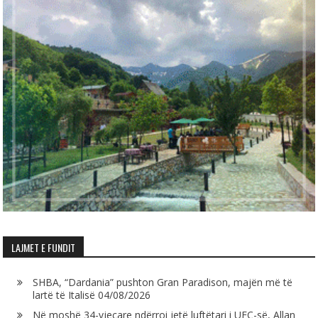
LAJMET E FUNDIT
SHBA, “Dardania” pushton Gran Paradison, majën më të
lartë të Italisë
04/08/2026
Në moshë 34-vjeçare ndërroi jetë luftëtari i UFC-së, Allan