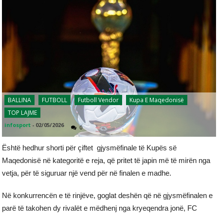
BALLINA
FUTBOLL
Futboll Vendor
Kupa E Maqedonisë
TOP LAJME
infosport
-
02/05/2026
0
Është hedhur shorti për çiftet gjysmëfinale të Kupës së
Maqedonisë në kategoritë e reja, që pritet të japin më të mirën nga
vetja, për të siguruar një vend për në finalen e madhe.
Në konkurrencën e të rinjëve, goglat deshën që në gjysmëfinalen e
parë të takohen dy rivalët e mëdhenj nga kryeqendra jonë, FC