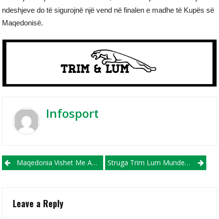
ndeshjeve do të sigurojnë një vend në finalen e madhe të Kupës së
Maqedonisë.
Infosport
Post navigation
Maqedonia Vishet Me ADIDAS, Njihuni Me Fanellat E Reja Të Ekipit Përfaqësues Futbollistik
Struga Trim Lum Mundet Nga AP Brera, KF Arsimi Rikthehet Me Pikë Nga Kavadari
Leave a Reply