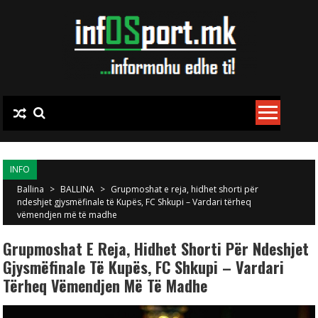
Skip to content
INFO
Ballina
>
BALLINA
>
Grupmoshat e reja, hidhet shorti për
ndeshjet gjysmëfinale të Kupës, FC Shkupi – Vardari tërheq
vëmendjen më të madhe
Grupmoshat E Reja, Hidhet Shorti Për Ndeshjet
Gjysmëfinale Të Kupës, FC Shkupi – Vardari
Tërheq Vëmendjen Më Të Madhe