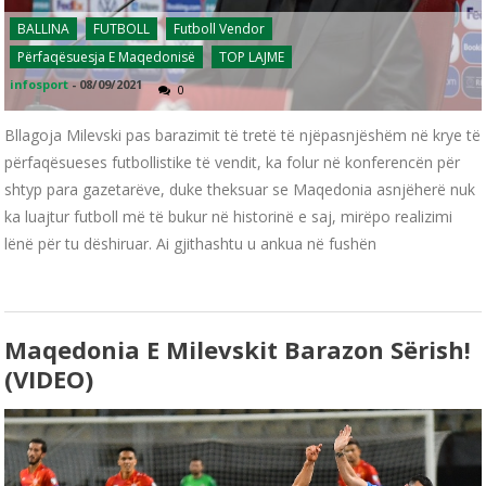
BALLINA
FUTBOLL
Futboll Vendor
Përfaqësuesja E Maqedonisë
TOP LAJME
infosport
-
08/09/2021
0
Bllagoja Milevski pas barazimit të tretë të njëpasnjëshëm në krye të
përfaqësueses futbollistike të vendit, ka folur në konferencën për
shtyp para gazetarëve, duke theksuar se Maqedonia asnjëherë nuk
ka luajtur futboll më të bukur në historinë e saj, mirëpo realizimi
lënë për tu dëshiruar. Ai gjithashtu u ankua në fushën
Maqedonia E Milevskit Barazon Sërish!
(VIDEO)