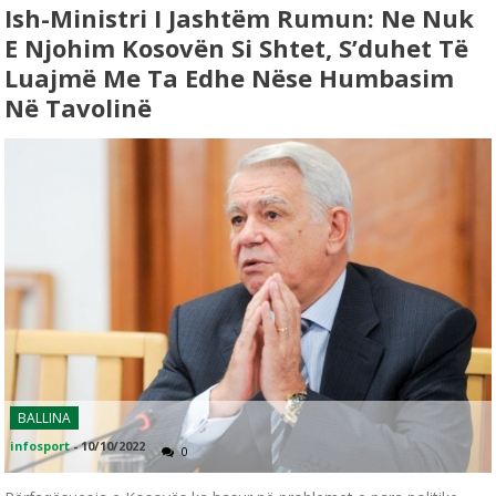
Ish-Ministri I Jashtëm Rumun: Ne Nuk
E Njohim Kosovën Si Shtet, S’duhet Të
Luajmë Me Ta Edhe Nëse Humbasim
Në Tavolinë
BALLINA
infosport
-
10/10/2022
0