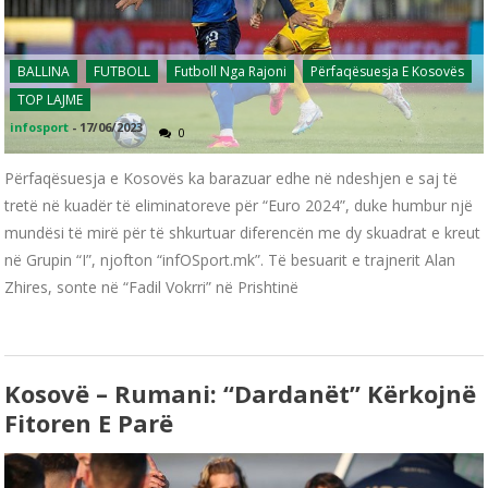
BALLINA
FUTBOLL
Futboll Nga Rajoni
Përfaqësuesja E Kosovës
TOP LAJME
infosport
-
17/06/2023
0
Përfaqësuesja e Kosovës ka barazuar edhe në ndeshjen e saj të
tretë në kuadër të eliminatoreve për “Euro 2024”, duke humbur një
mundësi të mirë për të shkurtuar diferencën me dy skuadrat e kreut
në Grupin “I”, njofton “infOSport.mk”. Të besuarit e trajnerit Alan
Zhires, sonte në “Fadil Vokrri” në Prishtinë
Kosovë – Rumani: “Dardanët” Kërkojnë
Fitoren E Parë