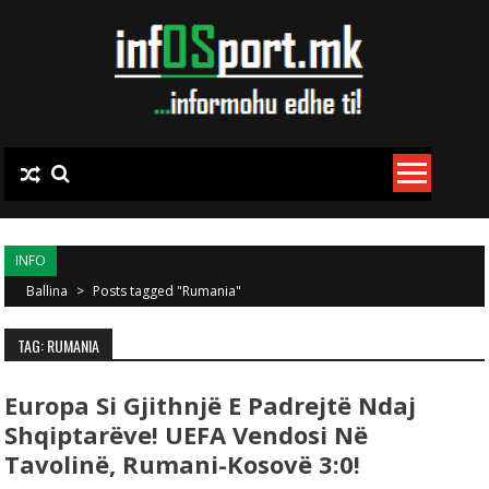
Skip to content
INFO
Ballina
>
Posts tagged "Rumania"
TAG: RUMANIA
Europa Si Gjithnjë E Padrejtë Ndaj
Shqiptarëve! UEFA Vendosi Në
Tavolinë, Rumani-Kosovë 3:0!