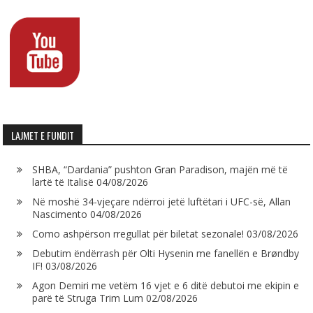
LAJMET E FUNDIT
SHBA, “Dardania” pushton Gran Paradison, majën më të
lartë të Italisë
04/08/2026
Në moshë 34-vjeçare ndërroi jetë luftëtari i UFC-së, Allan
Nascimento
04/08/2026
Como ashpërson rregullat për biletat sezonale!
03/08/2026
Debutim ëndërrash për Olti Hysenin me fanellën e Brøndby
IF!
03/08/2026
Agon Demiri me vetëm 16 vjet e 6 ditë debutoi me ekipin e
parë të Struga Trim Lum
02/08/2026