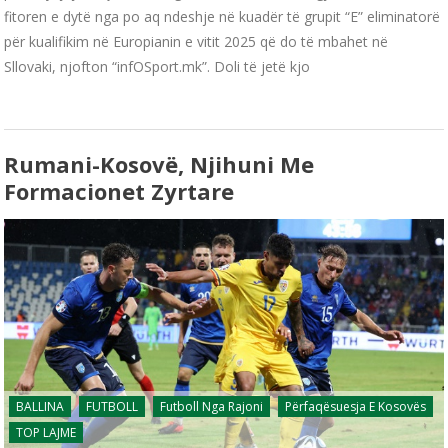
fitoren e dytë nga po aq ndeshje në kuadër të grupit “E” eliminatorë
për kualifikim në Europianin e vitit 2025 që do të mbahet në
Sllovaki, njofton “infOSport.mk”. Doli të jetë kjo
Rumani-Kosovë, Njihuni Me
Formacionet Zyrtare
BALLINA
FUTBOLL
Futboll Nga Rajoni
Përfaqësuesja E Kosovës
TOP LAJME