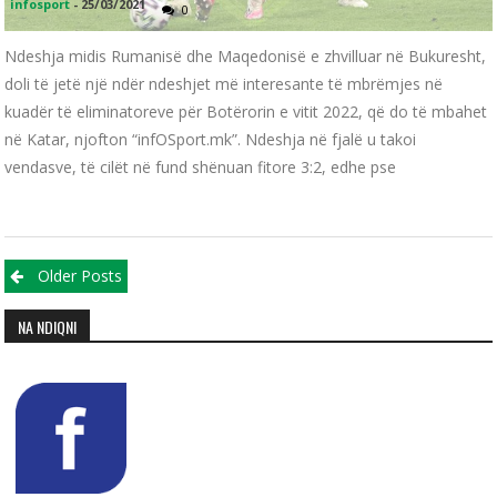
infosport
-
25/03/2021
0
Ndeshja midis Rumanisë dhe Maqedonisë e zhvilluar në Bukuresht,
doli të jetë një ndër ndeshjet më interesante të mbrëmjes në
kuadër të eliminatoreve për Botërorin e vitit 2022, që do të mbahet
në Katar, njofton “infOSport.mk”. Ndeshja në fjalë u takoi
vendasve, të cilët në fund shënuan fitore 3:2, edhe pse
Posts navigation
Older Posts
NA NDIQNI