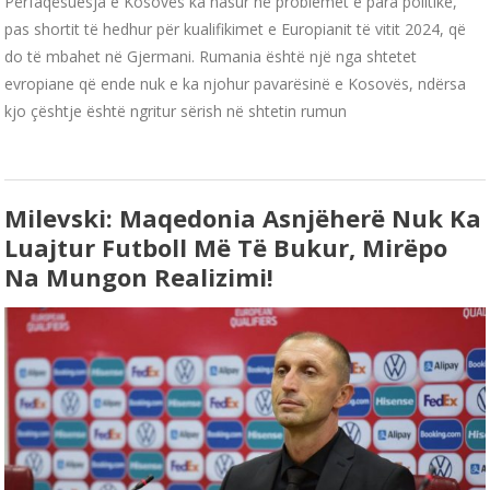
Përfaqësuesja e Kosovës ka hasur në problemet e para politike,
pas shortit të hedhur për kualifikimet e Europianit të vitit 2024, që
do të mbahet në Gjermani. Rumania është një nga shtetet
evropiane që ende nuk e ka njohur pavarësinë e Kosovës, ndërsa
kjo çështje është ngritur sërish në shtetin rumun
Milevski: Maqedonia Asnjëherë Nuk Ka
Luajtur Futboll Më Të Bukur, Mirëpo
Na Mungon Realizimi!