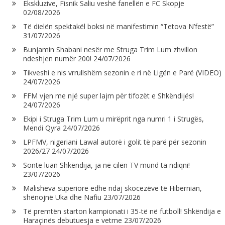
Ekskluzive, Fisnik Saliu veshë fanellën e FC Skopje
02/08/2026
Të dielën spektakël boksi në manifestimin “Tetova N’festë”
31/07/2026
Bunjamin Shabani nesër me Struga Trim Lum zhvillon
ndeshjen numër 200!
24/07/2026
Tikveshi e nis vrrullshëm sezonin e ri në Ligën e Parë (VIDEO)
24/07/2026
FFM vjen me një super lajm për tifozët e Shkëndijës!
24/07/2026
Ekipi i Struga Trim Lum u mirëprit nga numri 1 i Strugës,
Mendi Qyra
24/07/2026
LPFMV, nigeriani Lawal autorë i golit të parë për sezonin
2026/27
24/07/2026
Sonte luan Shkëndija, ja në cilën TV mund ta ndiqni!
23/07/2026
Malisheva superiore edhe ndaj skocezëve të Hibernian,
shënojnë Uka dhe Nafiu
23/07/2026
Të premtën starton kampionati i 35-të në futboll! Shkëndija e
Haraçinës debutuesja e vetme
23/07/2026