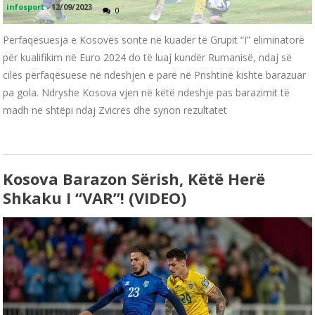
infosport
-
12/09/2023
0
Përfaqësuesja e Kosovës sonte në kuadër të Grupit “I” eliminatorë
për kualifikim në Euro 2024 do të luaj kundër Rumanisë, ndaj së
cilës përfaqësuese në ndeshjen e parë në Prishtinë kishte barazuar
pa gola. Ndryshe Kosova vjen në këtë ndeshje pas barazimit të
madh në shtëpi ndaj Zvicrës dhe synon rezultatet
Kosova Barazon Sërish, Këtë Herë
Shkaku I “VAR”! (VIDEO)