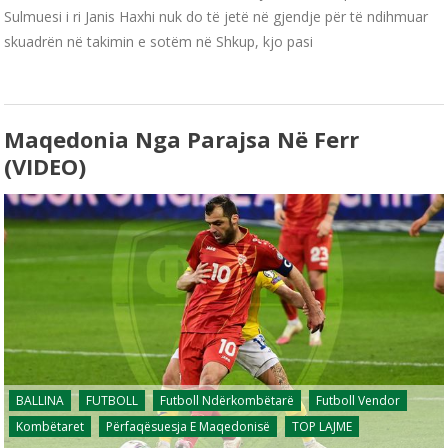
Sulmuesi i ri Janis Haxhi nuk do të jetë në gjendje për të ndihmuar
skuadrën në takimin e sotëm në Shkup, kjo pasi
Maqedonia Nga Parajsa Në Ferr
(VIDEO)
BALLINA
FUTBOLL
Futboll Ndërkombëtarë
Futboll Vendor
Kombëtaret
Përfaqësuesja E Maqedonisë
TOP LAJME