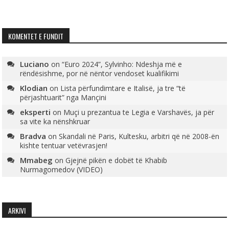
KOMENTET E FUNDIT
Luciano
on
“Euro 2024”, Sylvinho: Ndeshja më e
rëndësishme, por në nëntor vendoset kualifikimi
Klodian
on
Lista përfundimtare e Italisë, ja tre “të
përjashtuarit” nga Mançini
eksperti
on
Muçi u prezantua te Legia e Varshavës, ja për
sa vite ka nënshkruar
Bradva
on
Skandali në Paris, Kultesku, arbitri që në 2008-ën
kishte tentuar vetëvrasjen!
Mmabeg
on
Gjejnë pikën e dobët të Khabib
Nurmagomedov (VIDEO)
ARKIVI