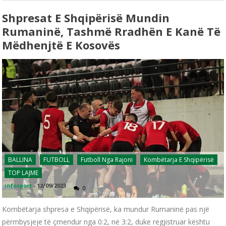
Shpresat E Shqipërisë Mundin
Rumaninë, Tashmë Rradhën E Kanë Të
Mëdhenjtë E Kosovës
BALLINA
FUTBOLL
Futboll Nga Rajoni
Kombëtarja E Shqipërisë
TOP LAJME
infosport
-
12/09/2023
0
Kombëtarja shpresa e Shqipërisë, ka mundur Rumaninë pas një
përmbysjeje të çmendur nga 0:2, në 3:2, duke regjistruar kështu