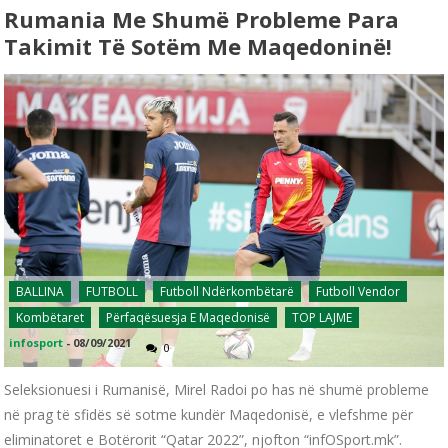
Rumania Me Shumë Probleme Para
Takimit Të Sotëm Me Maqedoninë!
BALLINA
FUTBOLL
Futboll Ndërkombëtarë
Futboll Vendor
Kombëtaret
Përfaqësuesja E Maqedonisë
TOP LAJME
infosport
-
08/09/2021
0
Seleksionuesi i Rumanisë, Mirel Radoi po has në shumë probleme
në prag të sfidës së sotme kundër Maqedonisë, e vlefshme për
eliminatoret e Botërorit “Qatar 2022”, njofton “infOSport.mk”.