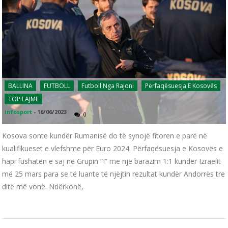
BALLINA
FUTBOLL
Futboll Nga Rajoni
Përfaqësuesja E Kosovës
TOP LAJME
infosport
-
16/06/2023
0
Kosova sonte kundër Rumanisë do të synojë fitoren e parë në
kualifikueset e vlefshme për Euro 2024. Përfaqësuesja e Kosovës e
hapi fushatën e saj në Grupin “I” me një barazim 1:1 kundër Izraelit
më 25 mars para se të luante të njëjtin rezultat kundër Andorrës tre
ditë më vonë. Ndërkohë,