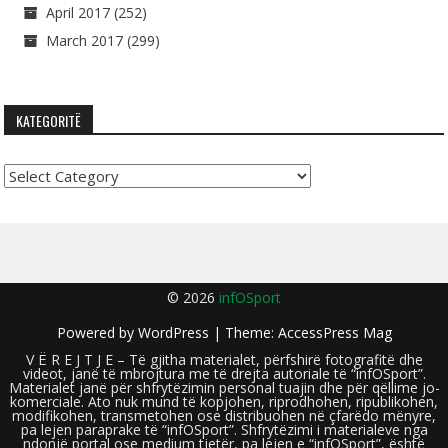
April 2017
(252)
March 2017
(299)
KATEGORITË
Kategoritë
© 2026
infOSport
Powered by
WordPress
| Theme:
AccessPress Mag
V Ë R E J T J E – Të gjitha materialet, përfshirë fotografitë dhe
videot, janë të mbrojtura me të drejta autoriale të “infOSport”.
Materialet janë për shfrytëzimin personal tuajin dhe për qëllime jo-
komerciale. Ato nuk mund të kopjohen, riprodhohen, ripublikohen,
modifikohen, transmetohen ose distribuohen në çfarëdo mënyre,
pa lejen paraprake të “infOSport”. Shfrytëzimi i materialeve nga
ndonjë portal ose medium tjetër, pa lejen e “infOSport”, është