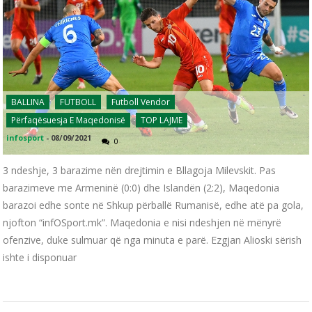
BALLINA
FUTBOLL
Futboll Vendor
Përfaqësuesja E Maqedonisë
TOP LAJME
infosport
-
08/09/2021
0
3 ndeshje, 3 barazime nën drejtimin e Bllagoja Milevskit. Pas
barazimeve me Armeninë (0:0) dhe Islandën (2:2), Maqedonia
barazoi edhe sonte në Shkup përballë Rumanisë, edhe atë pa gola,
njofton “infOSport.mk”. Maqedonia e nisi ndeshjen në mënyrë
ofenzive, duke sulmuar që nga minuta e parë. Ezgjan Alioski sërish
ishte i disponuar