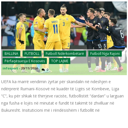
BALLINA
FUTBOLL
Futboll Ndërkombëtarë
Futboll Nga Rajoni
Përfaqësuesja E Kosovës
TOP LAJME
infosport
-
20/11/2024
0
UEFA ka marrë vendimin zyrtar për skandalin në ndeshjen e
ndërprerë Rumani-Kosovë në kuadër të Ligës së Kombeve, Liga
“C”, ku për shkak të thirrjeve raciste, futbollistët “dardan” u larguan
nga fusha e lojës në minutat e fundit të takimit të zhvilluar në
Bukuresht. Insituticioni më i rëndësishëm i futbollit në