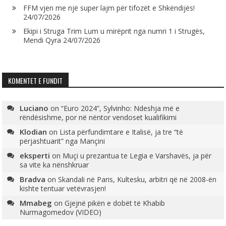
FFM vjen me një super lajm për tifozët e Shkëndijës!
24/07/2026
Ekipi i Struga Trim Lum u mirëprit nga numri 1 i Strugës,
Mendi Qyra
24/07/2026
KOMENTET E FUNDIT
Luciano
on
“Euro 2024”, Sylvinho: Ndeshja më e
rëndësishme, por në nëntor vendoset kualifikimi
Klodian
on
Lista përfundimtare e Italisë, ja tre “të
përjashtuarit” nga Mançini
eksperti
on
Muçi u prezantua te Legia e Varshavës, ja për
sa vite ka nënshkruar
Bradva
on
Skandali në Paris, Kultesku, arbitri që në 2008-ën
kishte tentuar vetëvrasjen!
Mmabeg
on
Gjejnë pikën e dobët të Khabib
Nurmagomedov (VIDEO)