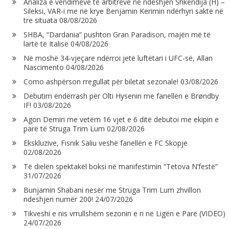
Analiza e vendimeve të arbitrëve në ndeshjen Shkëndija (H) –
Sileksi, VAR-i me në krye Benjamin Kerimin ndërhyri saktë në
tre situata
08/08/2026
SHBA, “Dardania” pushton Gran Paradison, majën më të
lartë të Italisë
04/08/2026
Në moshë 34-vjeçare ndërroi jetë luftëtari i UFC-së, Allan
Nascimento
04/08/2026
Como ashpërson rregullat për biletat sezonale!
03/08/2026
Debutim ëndërrash për Olti Hysenin me fanellën e Brøndby
IF!
03/08/2026
Agon Demiri me vetëm 16 vjet e 6 ditë debutoi me ekipin e
parë të Struga Trim Lum
02/08/2026
Ekskluzive, Fisnik Saliu veshë fanellën e FC Skopje
02/08/2026
Të dielën spektakël boksi në manifestimin “Tetova N’festë”
31/07/2026
Bunjamin Shabani nesër me Struga Trim Lum zhvillon
ndeshjen numër 200!
24/07/2026
Tikveshi e nis vrrullshëm sezonin e ri në Ligën e Parë (VIDEO)
24/07/2026