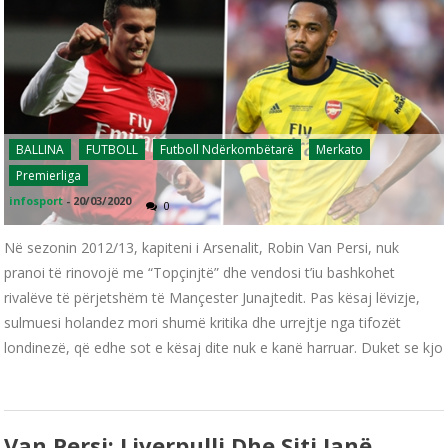
BALLINA
FUTBOLL
Futboll Ndërkombëtarë
Merkato
Premierliga
infosport
-
20/03/2020
0
Në sezonin 2012/13, kapiteni i Arsenalit, Robin Van Persi, nuk
pranoi të rinovojë me “Topçinjtë” dhe vendosi t’iu bashkohet
rivalëve të përjetshëm të Mançester Junajtedit. Pas kësaj lëvizje,
sulmuesi holandez mori shumë kritika dhe urrejtje nga tifozët
londinezë, që edhe sot e kësaj dite nuk e kanë harruar. Duket se kjo
Van Persi: Liverpulli Dhe Siti Janë