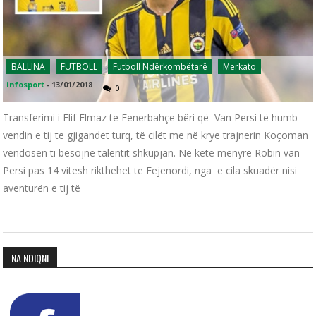
BALLINA
FUTBOLL
Futboll Ndërkombëtarë
Merkato
infosport
-
13/01/2018
0
Transferimi i Elif Elmaz te Fenerbahçe bëri që Van Persi të humb
vendin e tij te gjigandët turq, të cilët me në krye trajnerin Koçoman
vendosën ti besojnë talentit shkupjan. Në këtë mënyrë Robin van
Persi pas 14 vitesh rikthehet te Fejenordi, nga e cila skuadër nisi
aventurën e tij të
NA NDIQNI