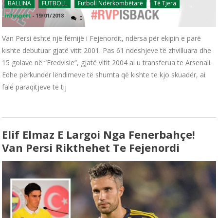
BALLINA
FUTBOLL
Futboll Ndërkombëtarë
Të Tjera
infosport
-
19/01/2018
0
Van Persi është një fëmijë i Fejenordit, ndërsa për ekipin e parë
kishte debutuar gjatë vitit 2001. Pas 61 ndeshjeve të zhvilluara dhe
15 golave në “Eredvisie”, gjatë vitit 2004 ai u transferua te Arsenali.
Edhe përkundër lëndimeve të shumta që kishte te kjo skuadër, ai
falë paraqitjeve të tij
Elif Elmaz E Largoi Nga Fenerbahçe!
Van Persi Rikthehet Te Fejenordi