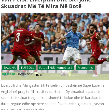
Skuadrat Më Të Mira Në Botë
BALLINA
FUTBOLL
Futboll Ndërkombëtarë
Premierliga
infosport
-
05/08/2019
0
Liverpulli dhe Mançester Siti të dielën u ndeshën në Superkupën e
Anglisë në prag të fillimit të sezonit të ri. Dy skuadrat e para të
sezonit të kaluar treguan lojë shumë të bukur dhe të barabartë
duke treguar edhe një herë se janë favorit edhe gjatë këtij sezoni.
Ish-sulmuesi i Arsenalit dhe