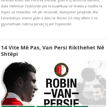
Veterani Robin Van Persi ka shënuar golin e tij №300 në karrierë,
duke ndihmuar Fejenordin për të kualifikuar në finalen e madhe të
Kupës së Holandës. Ish ylli i Arsenalit, Mançester Junajtedit dhe
Fenerbahçes shënoi golin e dytë në fitoren 3:0 ndaj Villem II në
gjysmëfinale, ndërsa përveç tij për Fejenordin
14 Vite Më Pas, Van Persi Rikthehet Në
Shtëpi