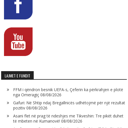
LAJMET E FUNDIT
FFM i qëndron besnik UEFA-s, Çeferin ka përkrahjen e plotë
nga Omeragiç
08/08/2026
Gafuri: Në Shtip ndaj Bregallnicës udhëtojmë për një rezultat
pozitiv
08/08/2026
Asani flet në prag të ndeshjes me Tikveshin: Tre pikët duhet
të mbeten në Kumanovë!
08/08/2026