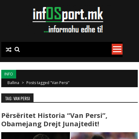
Skip to content
INFO
Ballina
>
Posts tagged "Van Persi"
TAG: VAN PERSI
Përsëritet Historia “Van Persi”,
Obamejang Drejt Junajtedit!