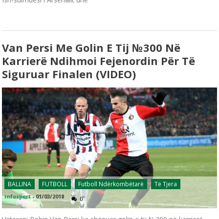
Van Persi Me Golin E Tij №300 Në
Karrierë Ndihmoi Fejenordin Për Të
Siguruar Finalen (VIDEO)
BALLINA
FUTBOLL
Futboll Ndërkombëtarë
Të Tjera
infosport
-
01/03/2018
0