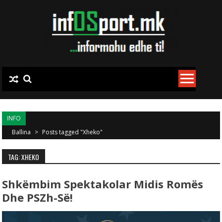
Skip to content
INFO
Ballina
>
Posts tagged "Xheko"
TAG: XHEKO
Shkëmbim Spektakolar Midis Romës
Dhe PSZh-Së!