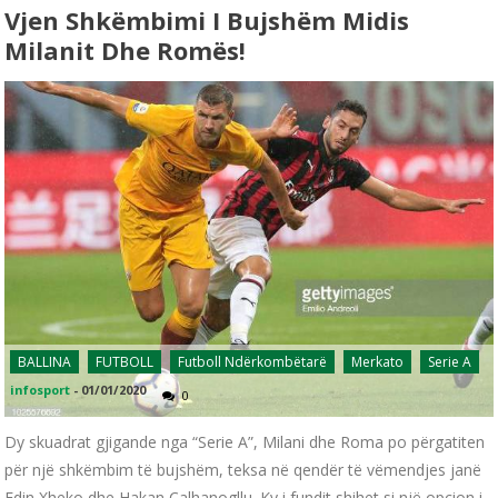
Vjen Shkëmbimi I Bujshëm Midis
Milanit Dhe Romës!
BALLINA
FUTBOLL
Futboll Ndërkombëtarë
Merkato
Serie A
infosport
-
01/01/2020
0
Dy skuadrat gjigande nga “Serie A”, Milani dhe Roma po përgatiten
për një shkëmbim të bujshëm, teksa në qendër të vëmendjes janë
Edin Xheko dhe Hakan Çalhanogllu. Ky i fundit shihet si një opcion i