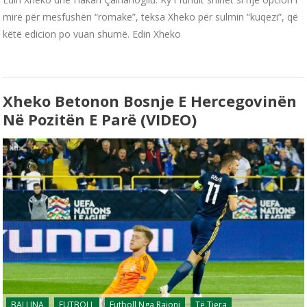
mirë për mesfushën “romake”, teksa Xheko për sulmin “kuqezi”, që
këtë edicion po vuan shumë. Edin Xheko
Xheko Betonon Bosnje E Hercegovinën
Në Pozitën E Parë (VIDEO)
BALLINA
FUTBOLL
Futboll Nga Rajoni
Të Tjera