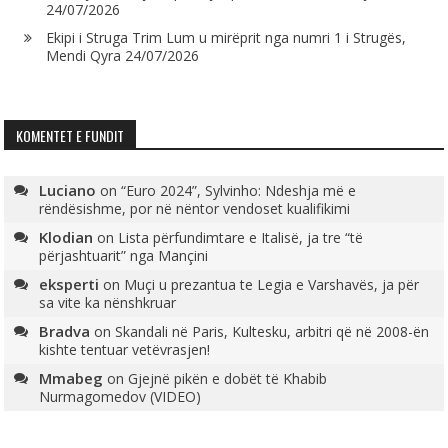
24/07/2026
Ekipi i Struga Trim Lum u mirëprit nga numri 1 i Strugës,
Mendi Qyra
24/07/2026
KOMENTET E FUNDIT
Luciano
on
“Euro 2024”, Sylvinho: Ndeshja më e
rëndësishme, por në nëntor vendoset kualifikimi
Klodian
on
Lista përfundimtare e Italisë, ja tre “të
përjashtuarit” nga Mançini
eksperti
on
Muçi u prezantua te Legia e Varshavës, ja për
sa vite ka nënshkruar
Bradva
on
Skandali në Paris, Kultesku, arbitri që në 2008-ën
kishte tentuar vetëvrasjen!
Mmabeg
on
Gjejnë pikën e dobët të Khabib
Nurmagomedov (VIDEO)