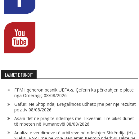
LAJMET E FUNDIT
FFM i qëndron besnik UEFA-s, Çeferin ka përkrahjen e plotë
nga Omeragiç
08/08/2026
Gafuri: Në Shtip ndaj Bregallnicës udhëtojmë për një rezultat
pozitiv
08/08/2026
Asani flet në prag të ndeshjes me Tikveshin: Tre pikët duhet
të mbeten në Kumanovë!
08/08/2026
Analiza e vendimeve të arbitrëve në ndeshjen Shkëndija (H) –
Sileksi, VAR-i me në krye Benjamin Kerimin ndërhyri saktë në