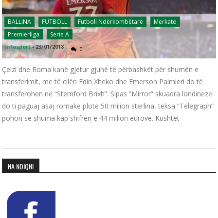
BALLINA
FUTBOLL
Futboll Ndërkombëtarë
Merkato
Premierliga
Serie A
infosport
-
23/01/2018
0
Çelzi dhe Roma kanë gjetur gjuhë të përbashkët për shumën e
transferimit, me të cilën Edin Xheko dhe Emerson Palmieri do të
transferohen në “Stemford Brixh”. Sipas “Mirror” skuadra londineze
do ti paguaj asaj romake plotë 50 milion sterlina, teksa “Telegraph”
pohon se shuma kap shifrën e 44 milion eurove. Kushtet
NA NDIQNI