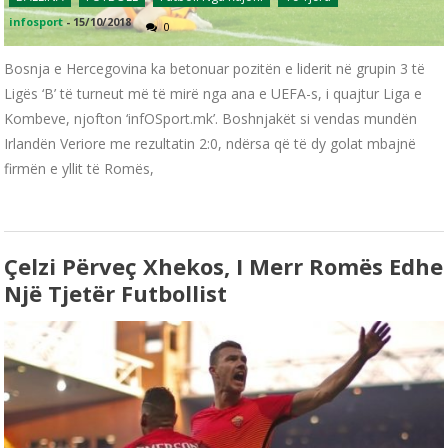
infosport
-
15/10/2018
0
Bosnja e Hercegovina ka betonuar pozitën e liderit në grupin 3 të
Ligës ‘B’ të turneut më të mirë nga ana e UEFA-s, i quajtur Liga e
Kombeve, njofton ‘infOSport.mk’. Boshnjakët si vendas mundën
Irlandën Veriore me rezultatin 2:0, ndërsa që të dy golat mbajnë
firmën e yllit të Romës,
Çelzi Përveç Xhekos, I Merr Romës Edhe
Një Tjetër Futbollist