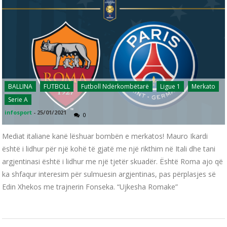
BALLINA
FUTBOLL
Futboll Ndërkombëtarë
Ligue 1
Merkato
Serie A
infosport
-
25/01/2021
0
Mediat italiane kanë lëshuar bombën e merkatos! Mauro Ikardi
është i lidhur për një kohë të gjatë me një rikthim në Itali dhe tani
argjentinasi është i lidhur me një tjetër skuadër. Është Roma ajo që
ka shfaqur interesim për sulmuesin argjentinas, pas përplasjes së
Edin Xhekos me trajnerin Fonseka. “Ujkesha Romake”