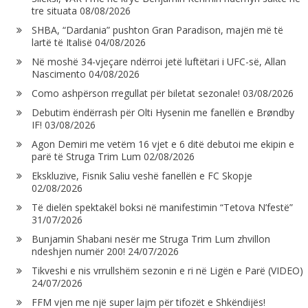
tre situata
08/08/2026
SHBA, “Dardania” pushton Gran Paradison, majën më të
lartë të Italisë
04/08/2026
Në moshë 34-vjeçare ndërroi jetë luftëtari i UFC-së, Allan
Nascimento
04/08/2026
Como ashpërson rregullat për biletat sezonale!
03/08/2026
Debutim ëndërrash për Olti Hysenin me fanellën e Brøndby
IF!
03/08/2026
Agon Demiri me vetëm 16 vjet e 6 ditë debutoi me ekipin e
parë të Struga Trim Lum
02/08/2026
Ekskluzive, Fisnik Saliu veshë fanellën e FC Skopje
02/08/2026
Të dielën spektakël boksi në manifestimin “Tetova N’festë”
31/07/2026
Bunjamin Shabani nesër me Struga Trim Lum zhvillon
ndeshjen numër 200!
24/07/2026
Tikveshi e nis vrrullshëm sezonin e ri në Ligën e Parë (VIDEO)
24/07/2026
FFM vjen me një super lajm për tifozët e Shkëndijës!