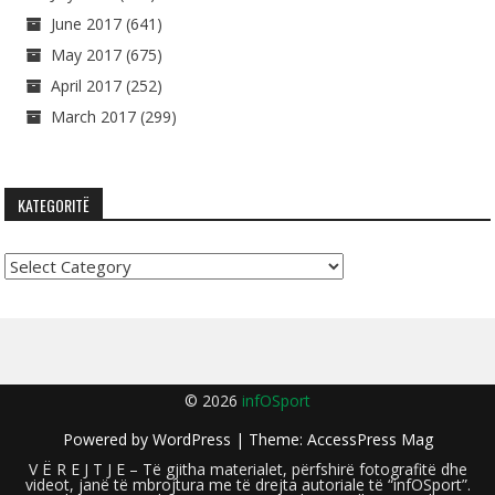
June 2017
(641)
May 2017
(675)
April 2017
(252)
March 2017
(299)
KATEGORITË
Kategoritë
© 2026
infOSport
Powered by
WordPress
| Theme:
AccessPress Mag
V Ë R E J T J E – Të gjitha materialet, përfshirë fotografitë dhe
videot, janë të mbrojtura me të drejta autoriale të “infOSport”.