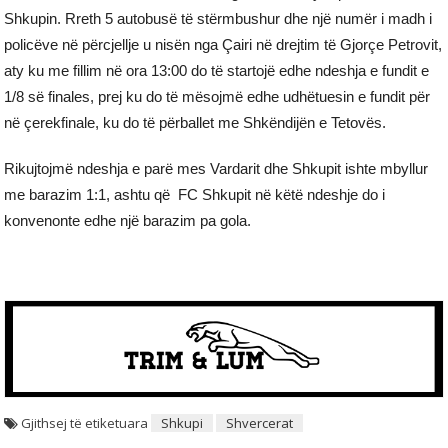
Shkupin. Rreth 5 autobusë të stërmbushur dhe një numër i madh i
policëve në përcjellje u nisën nga Çairi në drejtim të Gjorçe Petrovit,
aty ku me fillim në ora 13:00 do të startojë edhe ndeshja e fundit e
1/8 së finales, prej ku do të mësojmë edhe udhëtuesin e fundit për
në çerekfinale, ku do të përballet me Shkëndijën e Tetovës.
Rikujtojmë ndeshja e parë mes Vardarit dhe Shkupit ishte mbyllur
me barazim 1:1, ashtu që FC Shkupit në këtë ndeshje do i
konvenonte edhe një barazim pa gola.
Gjithsej të etiketuara
Shkupi
Shvercerat