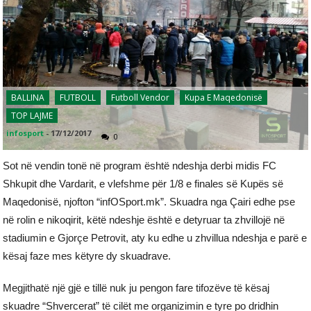
BALLINA
FUTBOLL
Futboll Vendor
Kupa E Maqedonisë
TOP LAJME
infosport
-
17/12/2017
0
Sot në vendin tonë në program është ndeshja derbi midis FC
Shkupit dhe Vardarit, e vlefshme për 1/8 e finales së Kupës së
Maqedonisë, njofton “infOSport.mk”. Skuadra nga Çairi edhe pse
në rolin e nikoqirit, këtë ndeshje është e detyruar ta zhvillojë në
stadiumin e Gjorçe Petrovit, aty ku edhe u zhvillua ndeshja e parë e
kësaj faze mes këtyre dy skuadrave.
Megjithatë një gjë e tillë nuk ju pengon fare tifozëve të kësaj
skuadre “Shvercerat” të cilët me organizimin e tyre po dridhin