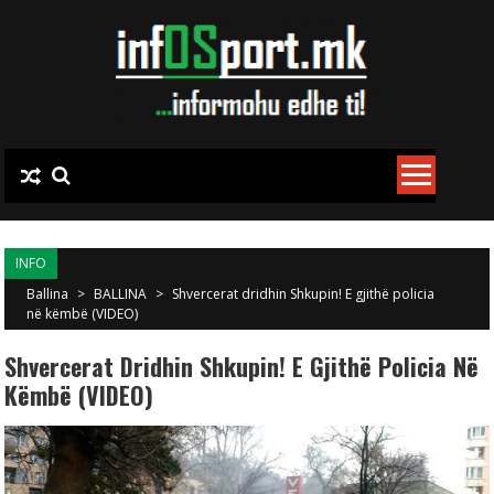
Skip to content
INFO
Ballina
>
BALLINA
>
Shvercerat dridhin Shkupin! E gjithë policia
në këmbë (VIDEO)
Shvercerat Dridhin Shkupin! E Gjithë Policia Në
Këmbë (VIDEO)