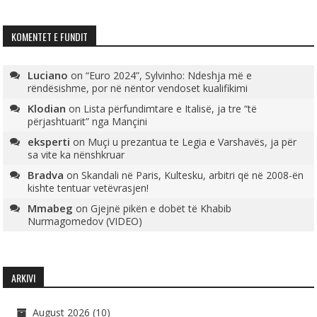
KOMENTET E FUNDIT
Luciano
on
“Euro 2024”, Sylvinho: Ndeshja më e
rëndësishme, por në nëntor vendoset kualifikimi
Klodian
on
Lista përfundimtare e Italisë, ja tre “të
përjashtuarit” nga Mançini
eksperti
on
Muçi u prezantua te Legia e Varshavës, ja për
sa vite ka nënshkruar
Bradva
on
Skandali në Paris, Kultesku, arbitri që në 2008-ën
kishte tentuar vetëvrasjen!
Mmabeg
on
Gjejnë pikën e dobët të Khabib
Nurmagomedov (VIDEO)
ARKIVI
August 2026
(10)