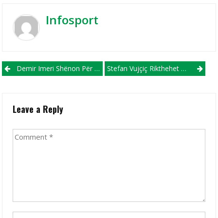
Infosport
Post navigation
Demir Imeri Shënon Për Kamzën Dhe Sërish Ndaj Vllaznisë (VIDEO)
Stefan Vujçiç Rikthehet Te Rabotniçki!?
Leave a Reply