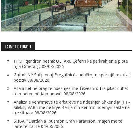
LAJMET E FUNDIT
FFM i qëndron besnik UEFA-s, Çeferin ka përkrahjen e plotë
nga Omeragiç
08/08/2026
Gafuri: Në Shtip ndaj Bregallnicës udhëtojmë për një rezultat
pozitiv
08/08/2026
Asani flet në prag të ndeshjes me Tikveshin: Tre pikët duhet
të mbeten në Kumanovë!
08/08/2026
Analiza e vendimeve të arbitrëve në ndeshjen Shkëndija (H) –
Sileksi, VAR-i me në krye Benjamin Kerimin ndërhyri saktë në
tre situata
08/08/2026
SHBA, “Dardania” pushton Gran Paradison, majën më të
lartë të Italisë
04/08/2026