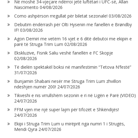
Në moshë 34-vjeçare ndërroi jetë luftëtari i UFC-së, Allan
Nascimento
04/08/2026
Como ashpërson rregullat për biletat sezonale!
03/08/2026
Debutim ëndërrash për Olti Hysenin me fanellën e Brøndby
IF!
03/08/2026
Agon Demiri me vetëm 16 vjet e 6 ditë debutoi me ekipin e
parë të Struga Trim Lum
02/08/2026
Ekskluzive, Fisnik Saliu veshë fanellën e FC Skopje
02/08/2026
Të dielën spektakël boksi në manifestimin “Tetova N’festë”
31/07/2026
Bunjamin Shabani nesër me Struga Trim Lum zhvillon
ndeshjen numër 200!
24/07/2026
Tikveshi e nis vrrullshëm sezonin e ri në Ligën e Parë (VIDEO)
24/07/2026
FFM vjen me një super lajm për tifozët e Shkëndijës!
24/07/2026
Ekipi i Struga Trim Lum u mirëprit nga numri 1 i Strugës,
Mendi Qyra
24/07/2026