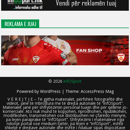
REKLAMA E JUAJ
© 2026
infOSport
Powered by
WordPress
| Theme:
AccessPress Mag
V Ë R E J T J E – Të gjitha materialet, përfshirë fotografitë dhe
videot, janë të mbrojtura me të drejta autoriale të “infOSport”.
Materialet janë për shfrytëzimin personal tuajin dhe për qëllime jo-
komerciale. Ato nuk mund të kopjohen, riprodhohen, ripublikohen,
modifikohen, transmetohen ose distribuohen në çfarëdo mënyre,
pa lejen paraprake të “infOSport”. Shfrytëzimi i materialeve nga
ndonjë portal ose medium tjetër, pa lejen e “infOSport”, është
shkelje e drejtave autoriale dhe është i ndaluar sipas dispozitave