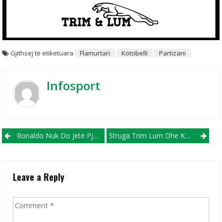
Gjithsej të etiketuara
Flamurtari
Kotobelli
Partizani
Infosport
Post navigation
Ronaldo Nuk Do Jetë Pjesë E Turneut Parasezonal Të Juves Në SHBA
Struga Trim Lum Dhe Korabi Ndahen Miqësisht
Leave a Reply