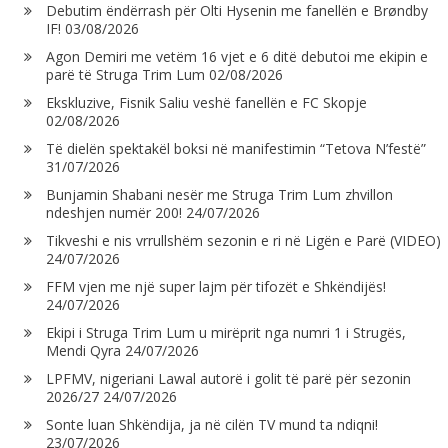
Debutim ëndërrash për Olti Hysenin me fanellën e Brøndby
IF!
03/08/2026
Agon Demiri me vetëm 16 vjet e 6 ditë debutoi me ekipin e
parë të Struga Trim Lum
02/08/2026
Ekskluzive, Fisnik Saliu veshë fanellën e FC Skopje
02/08/2026
Të dielën spektakël boksi në manifestimin “Tetova N’festë”
31/07/2026
Bunjamin Shabani nesër me Struga Trim Lum zhvillon
ndeshjen numër 200!
24/07/2026
Tikveshi e nis vrrullshëm sezonin e ri në Ligën e Parë (VIDEO)
24/07/2026
FFM vjen me një super lajm për tifozët e Shkëndijës!
24/07/2026
Ekipi i Struga Trim Lum u mirëprit nga numri 1 i Strugës,
Mendi Qyra
24/07/2026
LPFMV, nigeriani Lawal autorë i golit të parë për sezonin
2026/27
24/07/2026
Sonte luan Shkëndija, ja në cilën TV mund ta ndiqni!
23/07/2026