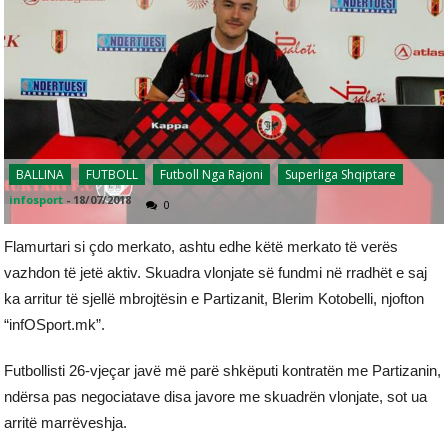
BALLINA
FUTBOLL
Futboll Nga Rajoni
Superliga Shqiptare
infosport
-
18/07/2018
0
Flamurtari si çdo merkato, ashtu edhe këtë merkato të verës
vazhdon të jetë aktiv. Skuadra vlonjate së fundmi në rradhët e saj
ka arritur të sjellë mbrojtësin e Partizanit, Blerim Kotobelli, njofton
“infOSport.mk”.
Futbollisti 26-vjeçar javë më parë shkëputi kontratën me Partizanin,
ndërsa pas negociatave disa javore me skuadrën vlonjate, sot ua
arritë marrëveshja.