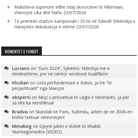
Malisheva superiore edhe ndaj skocezëve të Hibernian,
shënojnë Uka dhe Nafiu
23/07/2026
Të premtën starton kampionati i 35-të në futboll! Shkëndija e
Haraçinës debutuesja e vetme
23/07/2026
KOMENTET E FUNDIT
Luciano
on
“Euro 2024”, Sylvinho: Ndeshja më e
rëndësishme, por në nëntor vendoset kualifikimi
Klodian
on
Lista përfundimtare e Italisë, ja tre “të
përjashtuarit” nga Mançini
eksperti
on
Muçi u prezantua te Legia e Varshavës, ja për
sa vite ka nënshkruar
Bradva
on
Skandali në Paris, Kultesku, arbitri që në 2008-ën
kishte tentuar vetëvrasjen!
Mmabeg
on
Gjejnë pikën e dobët të Khabib
Nurmagomedov (VIDEO)