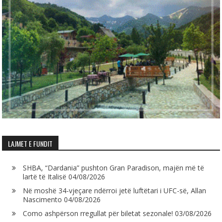
LAJMET E FUNDIT
SHBA, “Dardania” pushton Gran Paradison, majën më të
lartë të Italisë
04/08/2026
Në moshë 34-vjeçare ndërroi jetë luftëtari i UFC-së, Allan
Nascimento
04/08/2026
Como ashpërson rregullat për biletat sezonale!
03/08/2026