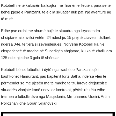
Kotobelli në të kaluarën ka luajtur me Tiranën e Teutën, para se të
bëhej pjesë e Partizanit, te e cila skuadër nuk pati një aventurë aq
të mirë.
Edhe pse erdhi me shumë bujë te skuadra nga kryeqendra
shqiptare, ai zhvilloi vetëm 24 ndeshje, 15 prej të cilave si titullarë,
ndërsa 9-të, të tjera si zëvendësues. Ndryshe Kotobelli ka një
eksperiencë të madhe në Superligën shqiptare, ku ka të zhvilluara
125 ndeshje dhe 3 gola të shënuar.
Kotobelli bëhet futbollisti i dytë nga rradhët e Partizanit që i
bashkohet Flamurtarit, pas kapitenit Idriz Batha, ndërsa vlen të
përmendet se me pjesën më të madhe të titullarëve drejtuesit e
skuadrës vlonjate kanë rinovuar kontratat, përfshirë këtu edhe
treshen e futbollistëve nga Maqedonia, Mmuhamed Useini, Artim
Pollozhani dhe Goran Siljanovski.