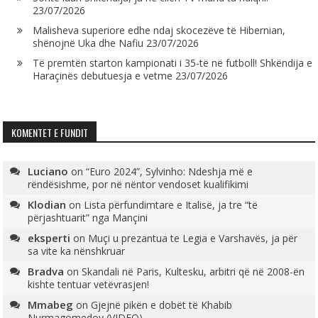
23/07/2026
Malisheva superiore edhe ndaj skocezëve të Hibernian,
shënojnë Uka dhe Nafiu
23/07/2026
Të premtën starton kampionati i 35-të në futboll! Shkëndija e
Haraçinës debutuesja e vetme
23/07/2026
KOMENTET E FUNDIT
Luciano
on
“Euro 2024”, Sylvinho: Ndeshja më e
rëndësishme, por në nëntor vendoset kualifikimi
Klodian
on
Lista përfundimtare e Italisë, ja tre “të
përjashtuarit” nga Mançini
eksperti
on
Muçi u prezantua te Legia e Varshavës, ja për
sa vite ka nënshkruar
Bradva
on
Skandali në Paris, Kultesku, arbitri që në 2008-ën
kishte tentuar vetëvrasjen!
Mmabeg
on
Gjejnë pikën e dobët të Khabib
Nurmagomedov (VIDEO)