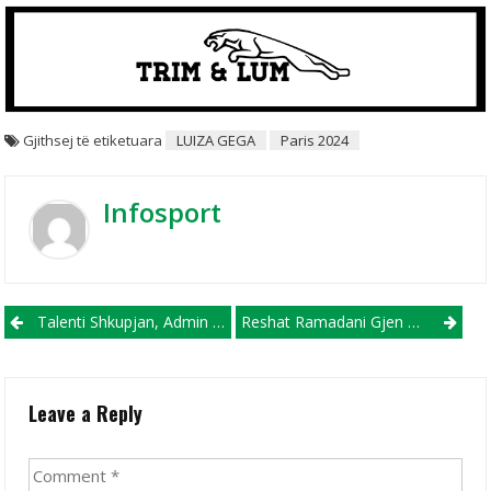
Gjithsej të etiketuara
LUIZA GEGA
Paris 2024
Infosport
Post navigation
Talenti Shkupjan, Admin Abdulla, Në Prova Te Gjigandët E Hajduk Split
Reshat Ramadani Gjen Golin Debutues Me Fanellën E Dinamo Kiev (VIDEO)
Leave a Reply