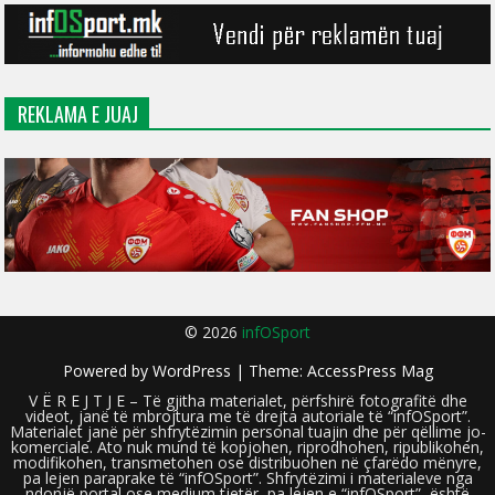
REKLAMA E JUAJ
© 2026
infOSport
Powered by
WordPress
| Theme:
AccessPress Mag
V Ë R E J T J E – Të gjitha materialet, përfshirë fotografitë dhe
videot, janë të mbrojtura me të drejta autoriale të “infOSport”.
Materialet janë për shfrytëzimin personal tuajin dhe për qëllime jo-
komerciale. Ato nuk mund të kopjohen, riprodhohen, ripublikohen,
modifikohen, transmetohen ose distribuohen në çfarëdo mënyre,
pa lejen paraprake të “infOSport”. Shfrytëzimi i materialeve nga
ndonjë portal ose medium tjetër, pa lejen e “infOSport”, është