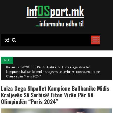
Skip to content
INFO
Ballina
>
SPORTE TJERA
>
Aletikë
>
Luiza Gega shpallet
kampione ballkanike midis Kraljevës së Serbisë! Fiton vizën për në
Olimpiadën “Paris 2024”
Luiza Gega Shpallet Kampione Ballkanike Midis
Kraljevës Së Serbisë! Fiton Vizën Për Në
Olimpiadën “Paris 2024”