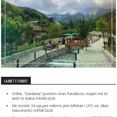
LAJMET E FUNDIT
SHBA, “Dardania” pushton Gran Paradison, majën më të
lartë të Italisë
04/08/2026
Në moshë 34-vjeçare ndërroi jetë luftëtari i UFC-së, Allan
Nascimento
04/08/2026