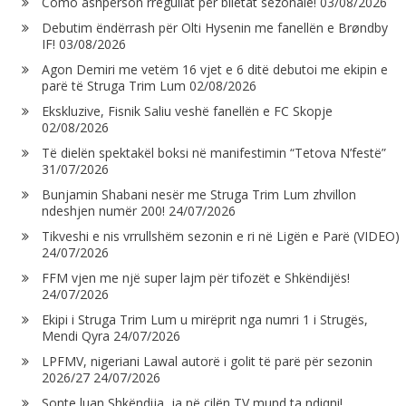
Como ashpërson rregullat për biletat sezonale!
03/08/2026
Debutim ëndërrash për Olti Hysenin me fanellën e Brøndby
IF!
03/08/2026
Agon Demiri me vetëm 16 vjet e 6 ditë debutoi me ekipin e
parë të Struga Trim Lum
02/08/2026
Ekskluzive, Fisnik Saliu veshë fanellën e FC Skopje
02/08/2026
Të dielën spektakël boksi në manifestimin “Tetova N’festë”
31/07/2026
Bunjamin Shabani nesër me Struga Trim Lum zhvillon
ndeshjen numër 200!
24/07/2026
Tikveshi e nis vrrullshëm sezonin e ri në Ligën e Parë (VIDEO)
24/07/2026
FFM vjen me një super lajm për tifozët e Shkëndijës!
24/07/2026
Ekipi i Struga Trim Lum u mirëprit nga numri 1 i Strugës,
Mendi Qyra
24/07/2026
LPFMV, nigeriani Lawal autorë i golit të parë për sezonin
2026/27
24/07/2026
Sonte luan Shkëndija, ja në cilën TV mund ta ndiqni!