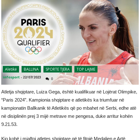
Aletikë
BALLINA
SPORTE TJERA
TOP LAJME
infosport
-
22/07/2023
0
Atletja shqiptare, Luiza Gega, është kualifikuar në Lojërat Olimpike,
“Paris 2024”. Kampionia shqiptare e atletikës ka triumfuar në
kampionatin Ballkanik të Atletikës që po mbahet në Serbi, edhe atë
në disiplinën prej 3 mijë metrave me pengesa, duke arritur kohën
9.21.53.
Kjo kohë i mjaftoi atletes shqiptare që të fitojë Medaljen e Artë