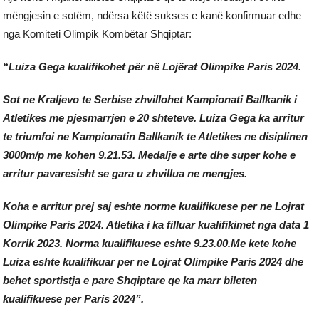
mëngjesin e sotëm, ndërsa këtë sukses e kanë konfirmuar edhe
nga Komiteti Olimpik Kombëtar Shqiptar:
“Luiza Gega kualifikohet për në Lojërat Olimpike Paris 2024.
Sot ne Kraljevo te Serbise zhvillohet Kampionati Ballkanik i
Atletikes me pjesmarrjen e 20 shteteve. Luiza Gega ka arritur
te triumfoi ne Kampionatin Ballkanik te Atletikes ne disiplinen
3000m/p me kohen 9.21.53. Medalje e arte dhe super kohe e
arritur pavaresisht se gara u zhvillua ne mengjes.
Koha e arritur prej saj eshte norme kualifikuese per ne Lojrat
Olimpike Paris 2024. Atletika i ka filluar kualifikimet nga data 1
Korrik 2023. Norma kualifikuese eshte 9.23.00.Me kete kohe
Luiza eshte kualifikuar per ne Lojrat Olimpike Paris 2024 dhe
behet sportistja e pare Shqiptare qe ka marr bileten
kualifikuese per Paris 2024”.