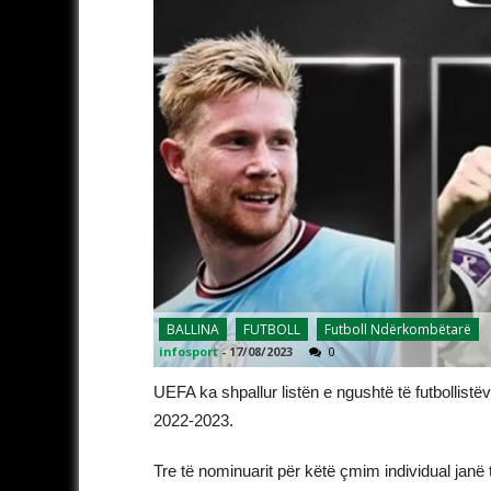
BALLINA
FUTBOLL
Futboll Ndërkombëtarë
infosport
-
17/08/2023
0
UEFA ka shpallur listën e ngushtë të futbollistë
2022-2023.
Tre të nominuarit për këtë çmim individual janë 