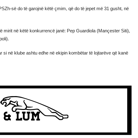
i i PSZh-së do të garojnë këtë çmim, që do të jepet më 31 gusht, në
të mirit në këtë konkurrencë janë: Pep Guardiola (Mançester Siti),
oli).
 si në klube ashtu edhe në ekipin kombëtar të lojtarëve që kanë