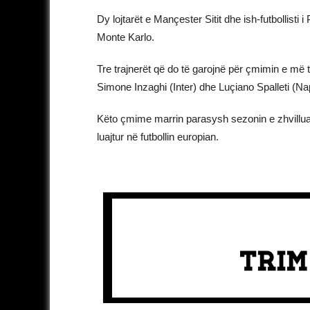
Dy lojtarët e Mançester Sitit dhe ish-futbollist
Monte Karlo.
Tre trajnerët që do të garojnë për çmimin e më 
Simone Inzaghi (Inter) dhe Luçiano Spalleti (Nap
Këto çmime marrin parasysh sezonin e zhvilluar
luajtur në futbollin europian.