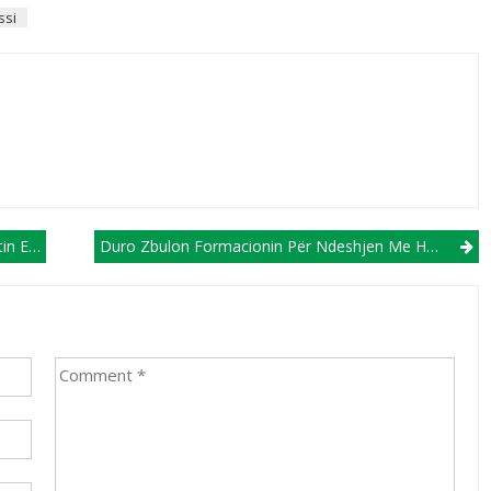
ssi
elonës
Duro Zbulon Formacionin Për Ndeshjen Me Hesperange