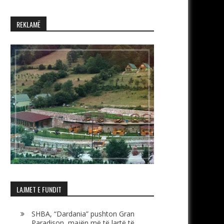
REKLAMË
LAJMET E FUNDIT
SHBA, “Dardania” pushton Gran
Paradison, majën më të lartë të