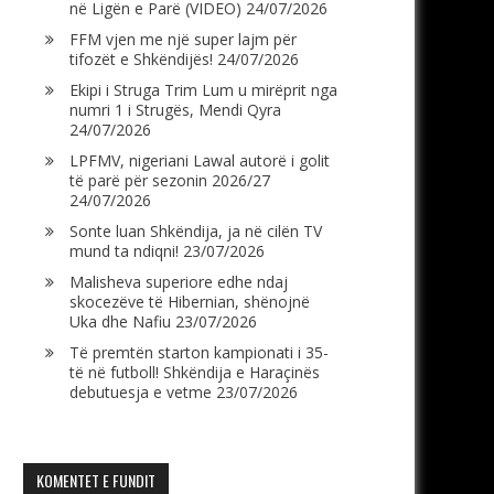
në Ligën e Parë (VIDEO)
24/07/2026
FFM vjen me një super lajm për
tifozët e Shkëndijës!
24/07/2026
Ekipi i Struga Trim Lum u mirëprit nga
numri 1 i Strugës, Mendi Qyra
24/07/2026
LPFMV, nigeriani Lawal autorë i golit
të parë për sezonin 2026/27
24/07/2026
Sonte luan Shkëndija, ja në cilën TV
mund ta ndiqni!
23/07/2026
Malisheva superiore edhe ndaj
skocezëve të Hibernian, shënojnë
Uka dhe Nafiu
23/07/2026
Të premtën starton kampionati i 35-
të në futboll! Shkëndija e Haraçinës
debutuesja e vetme
23/07/2026
KOMENTET E FUNDIT