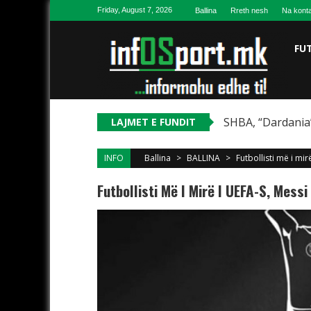
Skip to content
Friday, August 7, 2026
Ballina
Rreth nesh
Na konta
FU
SHBA, “Dardania”
LAJMET E FUNDIT
INFO
Ballina
>
BALLINA
>
Futbollisti më i mi
Futbollisti Më I Mirë I UEFA-S, Mess