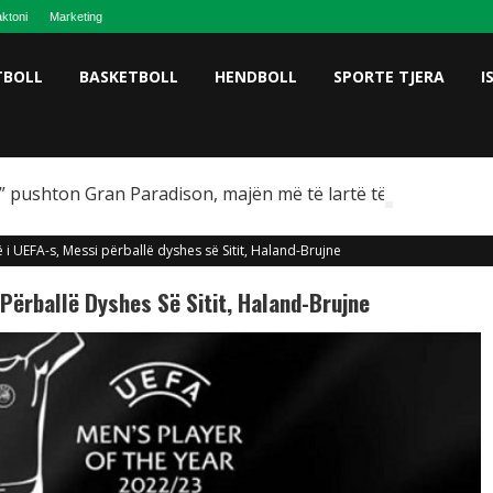
ktoni
Marketing
TBOLL
BASKETBOLL
HENDBOLL
SPORTE TJERA
I
 pushton Gran Paradison, majën më të lartë të Italisë
rë i UEFA-s, Messi përballë dyshes së Sitit, Haland-Brujne
i Përballë Dyshes Së Sitit, Haland-Brujne