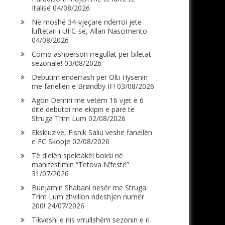
Italisë
04/08/2026
Në moshë 34-vjeçare ndërroi jetë
luftëtari i UFC-së, Allan Nascimento
04/08/2026
Como ashpërson rregullat për biletat
sezonale!
03/08/2026
Debutim ëndërrash për Olti Hysenin
me fanellën e Brøndby IF!
03/08/2026
Agon Demiri me vetëm 16 vjet e 6
ditë debutoi me ekipin e parë të
Struga Trim Lum
02/08/2026
Ekskluzive, Fisnik Saliu veshë fanellën
e FC Skopje
02/08/2026
Të dielën spektakël boksi në
manifestimin “Tetova N’festë”
31/07/2026
Bunjamin Shabani nesër me Struga
Trim Lum zhvillon ndeshjen numër
200!
24/07/2026
Tikveshi e nis vrrullshëm sezonin e ri