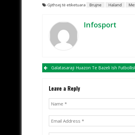
Gjithsej të etiketuara
Brujne
Haland
Me
Infosport
Post navigation
Galatasaraji Huazon Te Bazeli Ish Futbollistin E Barc
Leave a Reply