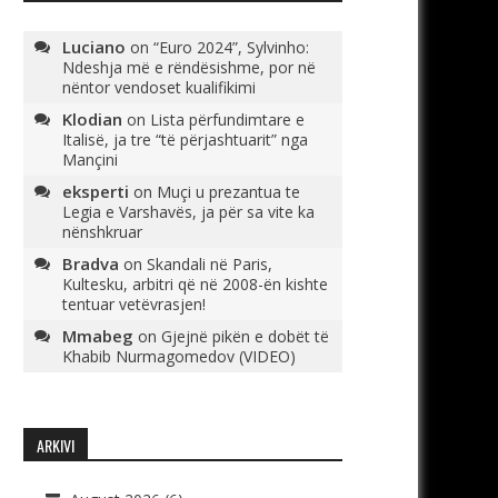
Luciano
on
“Euro 2024”, Sylvinho:
Ndeshja më e rëndësishme, por në
nëntor vendoset kualifikimi
Klodian
on
Lista përfundimtare e
Italisë, ja tre “të përjashtuarit” nga
Mançini
eksperti
on
Muçi u prezantua te
Legia e Varshavës, ja për sa vite ka
nënshkruar
Bradva
on
Skandali në Paris,
Kultesku, arbitri që në 2008-ën kishte
tentuar vetëvrasjen!
Mmabeg
on
Gjejnë pikën e dobët të
Khabib Nurmagomedov (VIDEO)
ARKIVI