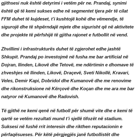
gjithsesi nuk është detyrimi i vetëm për ne. Prandaj, synimi
është që të kemi sukses edhe në segmentet tjera për të cilat
FFM duhet të kujdeset, t’i kushtojë kohë dhe vëmendje, të
sigurojë dhe të shpërndajë mjete dhe sigurisht që në aktivitete
dhe projekte të përfshijë të gjitha rajonet e futbollit në vend.
Zhvillimi i infrastrukturës duhet të zgjerohet edhe jashtë
Shkupit. Prandaj po investojmë në fusha me bar artificial në
Dojran, Ilinden, Likovë dhe Tetovë, me ndërtimin e dhomave të
zhveshjes në Ilinden, Likovë, Draçevë, Sveti Nikollë, Kravari,
Veles, Demir Kapi, Dobridol dhe Kumanovë dhe me renovime
dhe rikonstruksione në Kërçovë dhe Koçan dhe me ara me bar
natyror në Kumanovë dhe Radovish.
Të gjithë ne kemi qenë në futboll për shumë vite dhe e kemi të
qartë se vetëm rezultati mund t’i sjellë tifozët në stadium.
Suksesi në fushë rrit interesin dhe rikthen reputacionin e
përfaqësueses. Për këtë përgjegjës janë futbollistët dhe