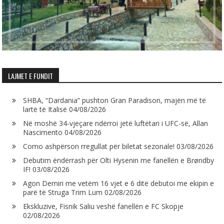
LAJMET E FUNDIT
SHBA, “Dardania” pushton Gran Paradison, majën më të
lartë të Italisë
04/08/2026
Në moshë 34-vjeçare ndërroi jetë luftëtari i UFC-së, Allan
Nascimento
04/08/2026
Como ashpërson rregullat për biletat sezonale!
03/08/2026
Debutim ëndërrash për Olti Hysenin me fanellën e Brøndby
IF!
03/08/2026
Agon Demiri me vetëm 16 vjet e 6 ditë debutoi me ekipin e
parë të Struga Trim Lum
02/08/2026
Ekskluzive, Fisnik Saliu veshë fanellën e FC Skopje
02/08/2026