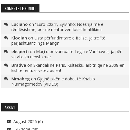
KOMENTET E FUNDIT
Luciano
on
“Euro 2024”, Sylvinho: Ndeshja më e
rëndësishme, por në nëntor vendoset kualifikimi
Klodian
on
Lista përfundimtare e Italisë, ja tre “të
përjashtuarit” nga Mançini
eksperti
on
Muçi u prezantua te Legia e Varshavës, ja për
sa vite ka nënshkruar
Bradva
on
Skandali në Paris, Kultesku, arbitri që në 2008-ën
kishte tentuar vetëvrasjen!
Mmabeg
on
Gjejnë pikën e dobët të Khabib
Nurmagomedov (VIDEO)
ARKIVI
August 2026
(6)
July 2026
(28)