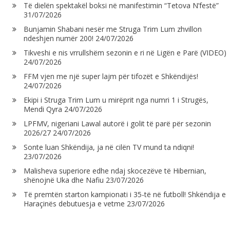
Të dielën spektakël boksi në manifestimin “Tetova N’festë”
31/07/2026
Bunjamin Shabani nesër me Struga Trim Lum zhvillon
ndeshjen numër 200!
24/07/2026
Tikveshi e nis vrrullshëm sezonin e ri në Ligën e Parë (VIDEO)
24/07/2026
FFM vjen me një super lajm për tifozët e Shkëndijës!
24/07/2026
Ekipi i Struga Trim Lum u mirëprit nga numri 1 i Strugës,
Mendi Qyra
24/07/2026
LPFMV, nigeriani Lawal autorë i golit të parë për sezonin
2026/27
24/07/2026
Sonte luan Shkëndija, ja në cilën TV mund ta ndiqni!
23/07/2026
Malisheva superiore edhe ndaj skocezëve të Hibernian,
shënojnë Uka dhe Nafiu
23/07/2026
Të premtën starton kampionati i 35-të në futboll! Shkëndija e
Haraçinës debutuesja e vetme
23/07/2026