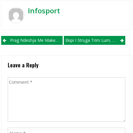
Infosport
Post navigation
Prag Ndeshja Me Makedonija GJ.P., Flet Kapiteni Bunjamin Shabani
Ekipi I Struga Trim Lum, Pjesë E Ekspozitës Paolo Rossi Në Shkup
Leave a Reply