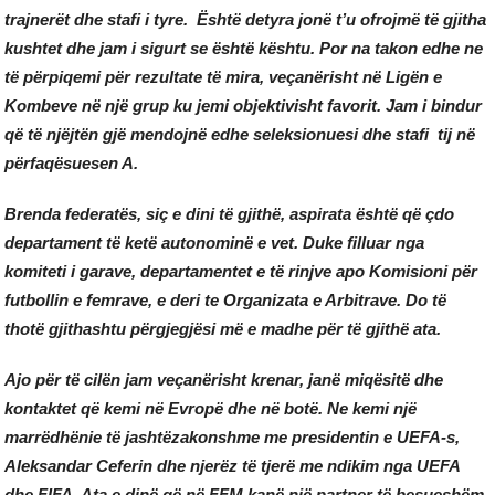
trajnerët dhe stafi i tyre. Është detyra jonë t’u ofrojmë të gjitha
kushtet dhe jam i sigurt se është kështu. Por na takon edhe ne
të përpiqemi për rezultate të mira, veçanërisht në Ligën e
Kombeve në një grup ku jemi objektivisht favorit. Jam i bindur
që të njëjtën gjë mendojnë edhe seleksionuesi dhe stafi tij në
përfaqësuesen A.
Brenda federatës, siç e dini të gjithë, aspirata është që çdo
departament të ketë autonominë e vet. Duke filluar nga
komiteti i garave, departamentet e të rinjve apo Komisioni për
futbollin e femrave, e deri te Organizata e Arbitrave. Do të
thotë gjithashtu përgjegjësi më e madhe për të gjithë ata.
Ajo për të cilën jam veçanërisht krenar, janë miqësitë dhe
kontaktet që kemi në Evropë dhe në botë. Ne kemi një
marrëdhënie të jashtëzakonshme me presidentin e UEFA-s,
Aleksandar Ceferin dhe njerëz të tjerë me ndikim nga UEFA
dhe FIFA. Ata e dinë që në FFM kanë një partner të besueshëm