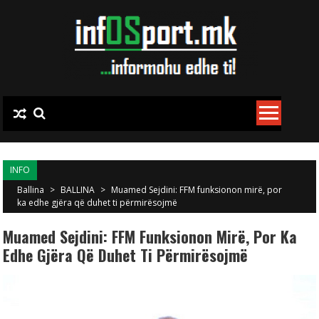
Skip to content
INFO
Ballina
>
BALLINA
>
Muamed Sejdini: FFM funksionon mirë, por
ka edhe gjëra që duhet ti përmirësojmë
Muamed Sejdini: FFM Funksionon Mirë, Por Ka
Edhe Gjëra Që Duhet Ti Përmirësojmë