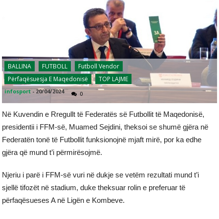
BALLINA
FUTBOLL
Futboll Vendor
Përfaqësuesja E Maqedonisë
TOP LAJME
infosport
-
20/04/2024
0
Në Kuvendin e Rregullt të Federatës së Futbollit të Maqedonisë,
presidentii i FFM-së, Muamed Sejdini, theksoi se shumë gjëra në
Federatën tonë të Futbollit funksionojnë mjaft mirë, por ka edhe
gjëra që mund t’i përmirësojmë.
Njeriu i parë i FFM-së vuri në dukje se vetëm rezultati mund t’i
sjellë tifozët në stadium, duke theksuar rolin e preferuar të
përfaqësueses A në Ligën e Kombeve.