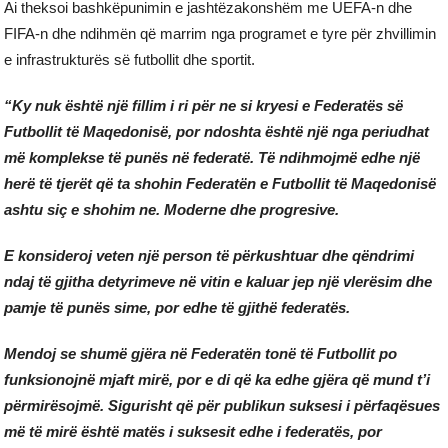
Ai theksoi bashkëpunimin e jashtëzakonshëm me UEFA-n dhe
FIFA-n dhe ndihmën që marrim nga programet e tyre për zhvillimin
e infrastrukturës së futbollit dhe sportit.
“Ky nuk është një fillim i ri për ne si kryesi e Federatës së
Futbollit të Maqedonisë, por ndoshta është një nga periudhat
më komplekse të punës në federatë. Të ndihmojmë edhe një
herë të tjerët që ta shohin Federatën e Futbollit të Maqedonisë
ashtu siç e shohim ne. Moderne dhe progresive.
E konsideroj veten një person të përkushtuar dhe qëndrimi
ndaj të gjitha detyrimeve në vitin e kaluar jep një vlerësim dhe
pamje të punës sime, por edhe të gjithë federatës.
Mendoj se shumë gjëra në Federatën tonë të Futbollit po
funksionojnë mjaft mirë, por e di që ka edhe gjëra që mund t’i
përmirësojmë. Sigurisht që për publikun suksesi i përfaqësues
më të mirë është matës i suksesit edhe i federatës, por