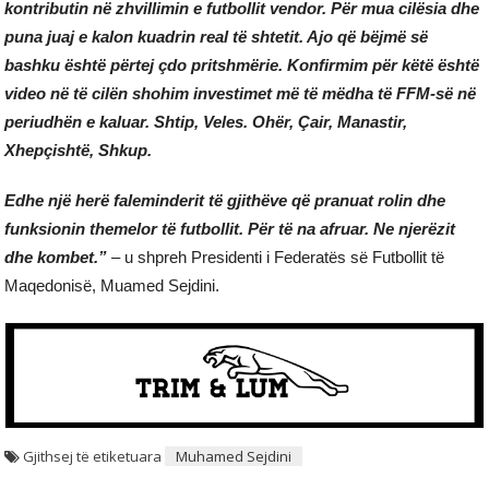
kontributin në zhvillimin e futbollit vendor. Për mua cilësia dhe
puna juaj e kalon kuadrin real të shtetit. Ajo që bëjmë së
bashku është përtej çdo pritshmërie. Konfirmim për këtë është
video në të cilën shohim investimet më të mëdha të FFM-së në
periudhën e kaluar. Shtip, Veles. Ohër, Çair, Manastir,
Xhepçishtë, Shkup.
Edhe një herë faleminderit të gjithëve që pranuat rolin dhe
funksionin themelor të futbollit. Për të na afruar. Ne njerëzit
dhe kombet.”
– u shpreh Presidenti i Federatës së Futbollit të
Maqedonisë, Muamed Sejdini.
Gjithsej të etiketuara
Muhamed Sejdini