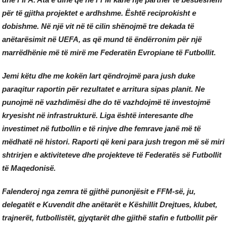
për të gjitha projektet e ardhshme. Është reciprokisht e
dobishme. Në një vit në të cilin shënojmë tre dekada të
anëtarësimit në UEFA, as që mund të ëndërronim për një
marrëdhënie më të mirë me Federatën Evropiane të Futbollit.
Jemi këtu dhe me kokën lart qëndrojmë para jush duke
paraqitur raportin për rezultatet e arritura sipas planit. Ne
punojmë në vazhdimësi dhe do të vazhdojmë të investojmë
kryesisht në infrastrukturë. Liga është interesante dhe
investimet në futbollin e të rinjve dhe femrave janë më të
mëdhatë në histori. Raporti që keni para jush tregon më së miri
shtrirjen e aktiviteteve dhe projekteve të Federatës së Futbollit
të Maqedonisë.
Falenderoj nga zemra të gjithë punonjësit e FFM-së, ju,
delegatët e Kuvendit dhe anëtarët e Këshillit Drejtues, klubet,
trajnerët, futbollistët, gjyqtarët dhe gjithë stafin e futbollit për