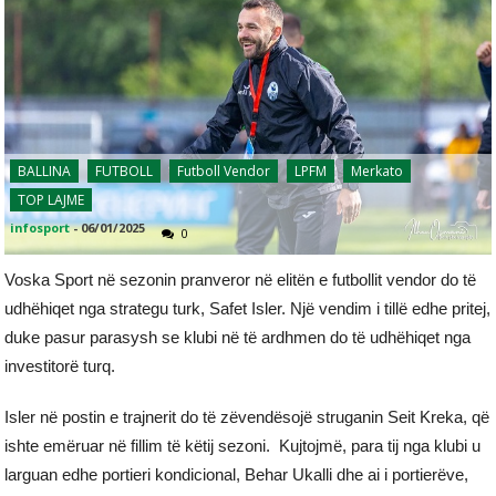
BALLINA
FUTBOLL
Futboll Vendor
LPFM
Merkato
TOP LAJME
infosport
-
06/01/2025
0
Voska Sport në sezonin pranveror në elitën e futbollit vendor do të
udhëhiqet nga strategu turk, Safet Isler. Një vendim i tillë edhe pritej,
duke pasur parasysh se klubi në të ardhmen do të udhëhiqet nga
investitorë turq.
Isler në postin e trajnerit do të zëvendësojë struganin Seit Kreka, që
ishte emëruar në fillim të këtij sezoni. Kujtojmë, para tij nga klubi u
larguan edhe portieri kondicional, Behar Ukalli dhe ai i portierëve,