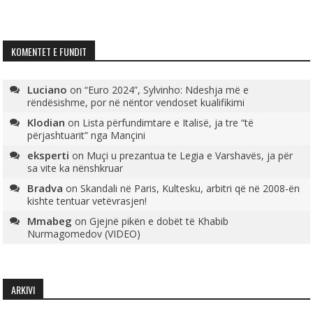
KOMENTET E FUNDIT
Luciano
on
“Euro 2024”, Sylvinho: Ndeshja më e
rëndësishme, por në nëntor vendoset kualifikimi
Klodian
on
Lista përfundimtare e Italisë, ja tre “të
përjashtuarit” nga Mançini
eksperti
on
Muçi u prezantua te Legia e Varshavës, ja për
sa vite ka nënshkruar
Bradva
on
Skandali në Paris, Kultesku, arbitri që në 2008-ën
kishte tentuar vetëvrasjen!
Mmabeg
on
Gjejnë pikën e dobët të Khabib
Nurmagomedov (VIDEO)
ARKIVI