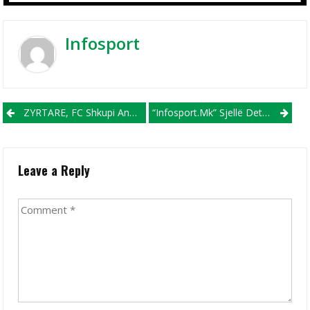
Infosport
Post navigation
ZYRTARE, FC Shkupi Angazhon 20-Vjeçarin Avduli
“Infosport.mk” Sjellë Detaje Nga Marrëveshja Mes E Avdulit Dhe FC Shkupit
Leave a Reply