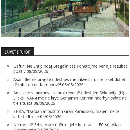
LAJMET E FUNDIT
Gafuri: Në Shtip ndaj Bregallnicës udhëtojmë për një rezultat
pozitiv
08/08/2026
Asani flet në prag të ndeshjes me Tikveshin: Tre pikët duhet
të mbeten në Kumanovë!
08/08/2026
Analiza e vendimeve të arbitrëve në ndeshjen Shkëndija (H) –
Sileksi, VAR-i me në krye Benjamin Kerimin ndërhyri saktë në
tre situata
08/08/2026
SHBA, “Dardania” pushton Gran Paradison, majën më të
lartë të Italisë
04/08/2026
Në moshë 34-vjeçare ndërroi jetë luftëtari i UFC-së, Allan
Nascimento
04/08/2026