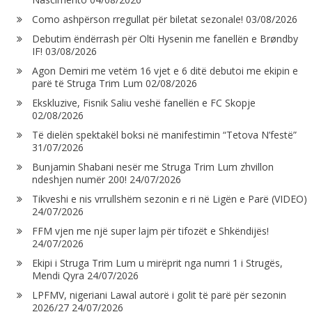
Como ashpërson rregullat për biletat sezonale!
03/08/2026
Debutim ëndërrash për Olti Hysenin me fanellën e Brøndby
IF!
03/08/2026
Agon Demiri me vetëm 16 vjet e 6 ditë debutoi me ekipin e
parë të Struga Trim Lum
02/08/2026
Ekskluzive, Fisnik Saliu veshë fanellën e FC Skopje
02/08/2026
Të dielën spektakël boksi në manifestimin “Tetova N’festë”
31/07/2026
Bunjamin Shabani nesër me Struga Trim Lum zhvillon
ndeshjen numër 200!
24/07/2026
Tikveshi e nis vrrullshëm sezonin e ri në Ligën e Parë (VIDEO)
24/07/2026
FFM vjen me një super lajm për tifozët e Shkëndijës!
24/07/2026
Ekipi i Struga Trim Lum u mirëprit nga numri 1 i Strugës,
Mendi Qyra
24/07/2026
LPFMV, nigeriani Lawal autorë i golit të parë për sezonin
2026/27
24/07/2026