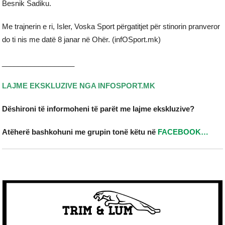
Besnik Sadiku.
Me trajnerin e ri, Isler, Voska Sport përgatitjet për stinorin pranveror
do ti nis me datë 8 janar në Ohër. (infOSport.mk)
__________________
LAJME EKSKLUZIVE NGA INFOSPORT.MK
Dëshironi të informoheni të parët me lajme ekskluzive?
Atëherë bashkohuni me grupin tonë këtu në
FACEBOOK…