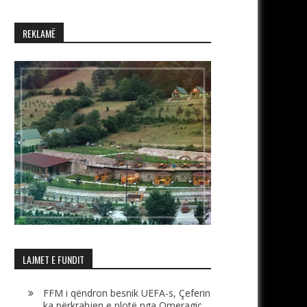
REKLAMË
LAJMET E FUNDIT
FFM i qëndron besnik UEFA-s, Çeferin
ka përkrahjen e plotë nga Omeragiç