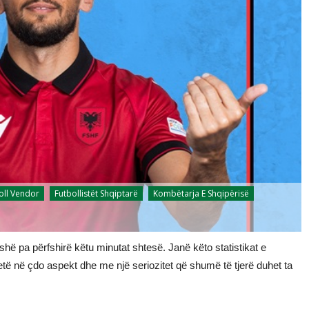
oll Vendor
Futbollistët Shqiptarë
Kombëtarja E Shqipërisë
shë pa përfshirë këtu minutat shtesë. Janë këto statistikat e
rtetë në çdo aspekt dhe me një seriozitet që shumë të tjerë duhet ta