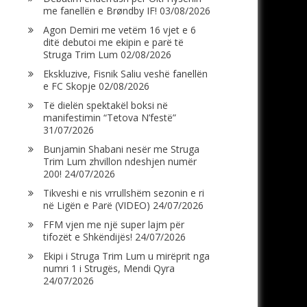
me fanellën e Brøndby IF!
03/08/2026
Agon Demiri me vetëm 16 vjet e 6
ditë debutoi me ekipin e parë të
Struga Trim Lum
02/08/2026
Ekskluzive, Fisnik Saliu veshë fanellën
e FC Skopje
02/08/2026
Të dielën spektakël boksi në
manifestimin “Tetova N’festë”
31/07/2026
Bunjamin Shabani nesër me Struga
Trim Lum zhvillon ndeshjen numër
200!
24/07/2026
Tikveshi e nis vrrullshëm sezonin e ri
në Ligën e Parë (VIDEO)
24/07/2026
FFM vjen me një super lajm për
tifozët e Shkëndijës!
24/07/2026
Ekipi i Struga Trim Lum u mirëprit nga
numri 1 i Strugës, Mendi Qyra
24/07/2026