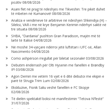
pozitiv
08/08/2026
Asani flet në prag të ndeshjes me Tikveshin: Tre pikët duhet
të mbeten në Kumanovë!
08/08/2026
Analiza e vendimeve të arbitrëve në ndeshjen Shkëndija (H) –
Sileksi, VAR-i me në krye Benjamin Kerimin ndërhyri saktë në
tre situata
08/08/2026
SHBA, “Dardania” pushton Gran Paradison, majën më të
lartë të Italisë
04/08/2026
Në moshë 34-vjeçare ndërroi jetë luftëtari i UFC-së, Allan
Nascimento
04/08/2026
Como ashpërson rregullat për biletat sezonale!
03/08/2026
Debutim ëndërrash për Olti Hysenin me fanellën e Brøndby
IF!
03/08/2026
Agon Demiri me vetëm 16 vjet e 6 ditë debutoi me ekipin e
parë të Struga Trim Lum
02/08/2026
Ekskluzive, Fisnik Saliu veshë fanellën e FC Skopje
02/08/2026
Të dielën spektakël boksi në manifestimin “Tetova N’festë”
31/07/2026