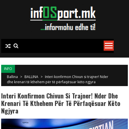
Skip to content
INFO
Ballina
>
BALLINA
>
Interi konfirmon Chivun si trajner! Nder
dhe krenari të kthehem për të përfaqësuar këto ngjyra
Interi Konfirmon Chivun Si Trajner! Nder Dhe
Krenari Të Kthehem Për Të Përfaqësuar Këto
Ngjyra