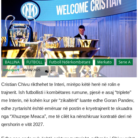
BALLINA
FUTBOLL
Futboll Ndërkombëtarë
Merkato
Serie A
infosport
-
09/06/2025
0
Cristian Chivu rikthehet te Interi, mirëpo këtë herë në rolin e
trajnerit. Ish futbollisti i kombëtares rumune, pjesë e asaj “triplete”
me Interin, në kohën kur për “zikaltërit” luante edhe Goran Pandev,
edhe zyrtarisht është emëruar në postin e kryetrajnerit te skuadra
nga “Xhuzepe Meaca”, me të cilët ka nënshkruar kontratë deri në
qershorin e vitit 2027.