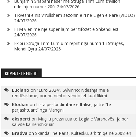
Bunjamin Shabani nesër me Struga Trim Lum zhvillon
ndeshjen numër 200!
24/07/2026
Tikveshi e nis vrrullshëm sezonin e ri në Ligën e Parë (VIDEO)
24/07/2026
FFM vjen me një super lajm për tifozët e Shkëndijës!
24/07/2026
Ekipi i Struga Trim Lum u mirëprit nga numri 1 i Strugës,
Mendi Qyra
24/07/2026
KOMENTET E FUNDIT
Luciano
on
“Euro 2024”, Sylvinho: Ndeshja më e
rëndësishme, por në nëntor vendoset kualifikimi
Klodian
on
Lista përfundimtare e Italisë, ja tre “të
përjashtuarit” nga Mançini
eksperti
on
Muçi u prezantua te Legia e Varshavës, ja për
sa vite ka nënshkruar
Bradva
on
Skandali në Paris, Kultesku, arbitri që në 2008-ën