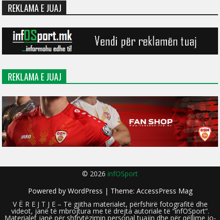
REKLAMA E JUAJ
REKLAMA E JUAJ
© 2026
infOSport
Powered by
WordPress
| Theme:
AccessPress Mag
V Ë R E J T J E – Të gjitha materialet, përfshirë fotografitë dhe
videot, janë të mbrojtura me të drejta autoriale të “infOSport”.
Materialet janë për shfrytëzimin personal tuajin dhe për qëllime jo-