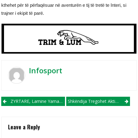
kthehet për të përfaqësuar në aventurën e tij të tretë te Interi, si
trajner i ekipit të parë.
Infosport
Post navigation
ZYRTARE, Lamine Yamal Futbollisti Më I Shtrenjtë Në Botë
Shkëndija Tregohet Aktive Në Merkato, Nuk Ka Vetëm Prurje, Ka Edhe Largime
Leave a Reply