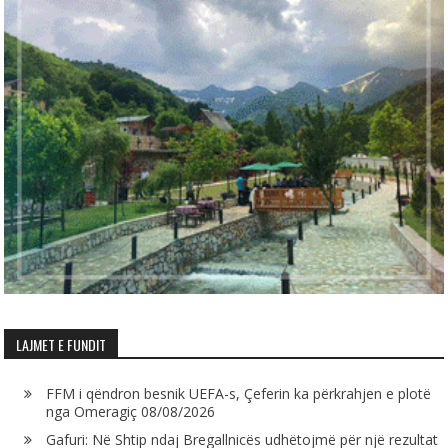
LAJMET E FUNDIT
FFM i qëndron besnik UEFA-s, Çeferin ka përkrahjen e plotë
nga Omeragiç
08/08/2026
Gafuri: Në Shtip ndaj Bregallnicës udhëtojmë për një rezultat