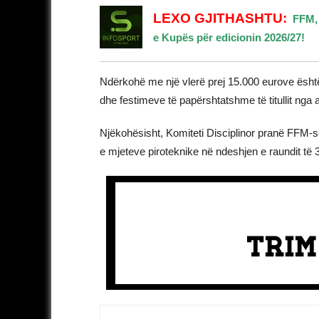
LEXO GJITHASHTU:
FFM, 
e Kupës për edicionin 2026/27!
Ndërkohë me një vlerë prej 15.000 eurove është
dhe festimeve të papërshtatshme të titullit nga a
Njëkohësisht, Komiteti Disciplinor pranë FFM-s
e mjeteve piroteknike në ndeshjen e raundit të