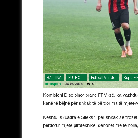
BALLINA
FUTBOLL
Futboll Vendor
Kupa E
infosport
-
03/06/2026
0
Komisioni Discipinor pranë FFM-së, ka vazhdua
kanë të bëjnë për shkak të përdorimit të mjetev
Kështu, skuadra e Sileksit, për shkak se tifozë
përdorur mjete piroteknike, dënohet me të holla