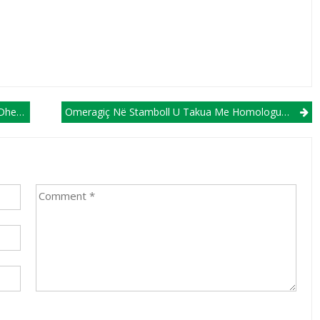
2026/27!
Omeragiç Në Stamboll U Takua Me Homologun E Tij Turk, Haxhiosmanogllu