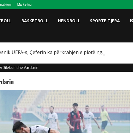
ntaktoni
Marketing
TBOLL
BASKETBOLL
HENDBOLL
SPORTE TJERA
I
snik UEFA-s, Çeferin ka përkrahjen e plotë nga Omeragiç
r Sileksin dhe Vardarin
rdarin