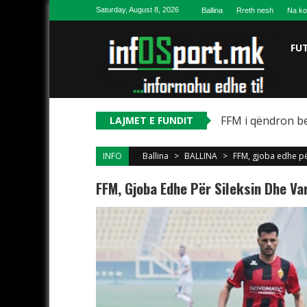
Skip to content
Saturday, August 8, 2026
Ballina
Rreth nesh
Na ko
FU
FFM i qëndron be
LAJMET E FUNDIT
INFO
Ballina
>
BALLINA
>
FFM, gjoba edhe pë
FFM, Gjoba Edhe Për Sileksin Dhe Va