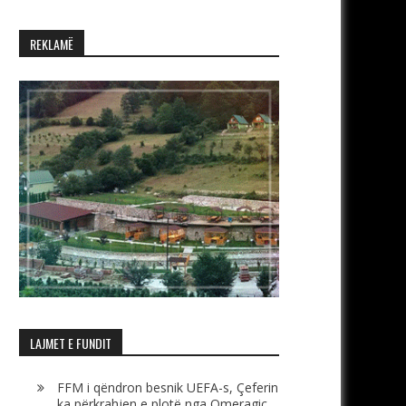
REKLAMË
LAJMET E FUNDIT
FFM i qëndron besnik UEFA-s, Çeferin
ka përkrahjen e plotë nga Omeragiç