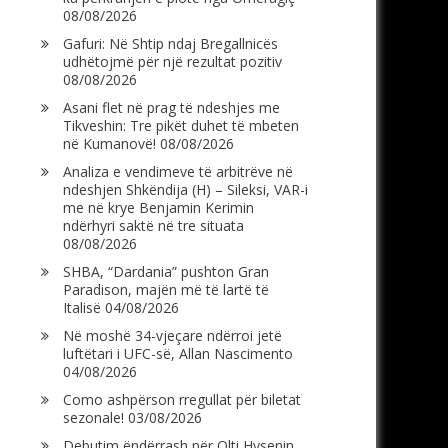
08/08/2026
Gafuri: Në Shtip ndaj Bregallnicës
udhëtojmë për një rezultat pozitiv
08/08/2026
Asani flet në prag të ndeshjes me
Tikveshin: Tre pikët duhet të mbeten
në Kumanovë!
08/08/2026
Analiza e vendimeve të arbitrëve në
ndeshjen Shkëndija (H) – Sileksi, VAR-i
me në krye Benjamin Kerimin
ndërhyri saktë në tre situata
08/08/2026
SHBA, “Dardania” pushton Gran
Paradison, majën më të lartë të
Italisë
04/08/2026
Në moshë 34-vjeçare ndërroi jetë
luftëtari i UFC-së, Allan Nascimento
04/08/2026
Como ashpërson rregullat për biletat
sezonale!
03/08/2026
Debutim ëndërrash për Olti Hysenin