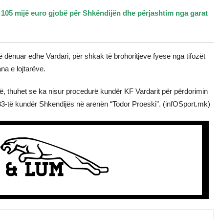
105 mijë euro gjobë për Shkëndijën dhe përjashtim nga garat
 dënuar edhe Vardari, për shkak të brohoritjeve fyese nga tifozët
na e lojtarëve.
ë, thuhet se ka nisur procedurë kundër KF Vardarit për përdorimin
 33-të kundër Shkendijës në arenën “Todor Proeski”. (infOSport.mk)