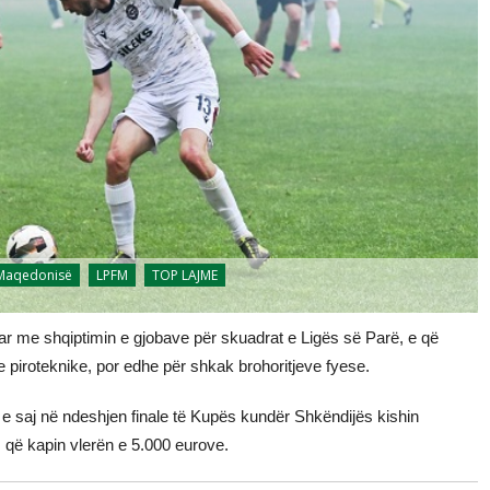
 Maqedonisë
LPFM
TOP LAJME
r me shqiptimin e gjobave për skuadrat e Ligës së Parë, e që
e piroteknike, por edhe për shkak brohoritjeve fyese.
t e saj në ndeshjen finale të Kupës kundër Shkëndijës kishin
, që kapin vlerën e 5.000 eurove.