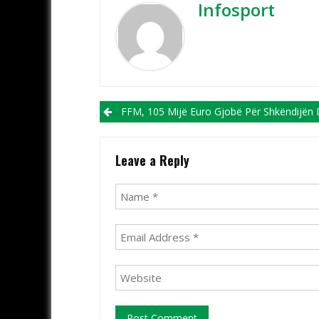
Infosport
Post navigation
FFM, 105 Mijë Euro Gjobë Për Shkëndijën Dhe Përjashtim Nga Garat E Kupës Për Edicionin 
Leave a Reply