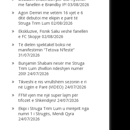
me fanellën e Brøndby IF!
03/08/2026
Agon Demiri me vetëm 16 vjet e 6
ditë debutoi me ekipin e parë të
Struga Trim Lum
02/08/2026
Ekskluzive, Fisnik Saliu veshë fanellën
e FC Skopje
02/08/2026
Të dielën spektakël boksi në
manifestimin “Tetova N’festë”
31/07/2026
Bunjamin Shabani nesër me Struga
Trim Lum zhvillon ndeshjen numër
200!
24/07/2026
Tikveshi e nis vrrullshëm sezonin e ri
në Ligën e Parë (VIDEO)
24/07/2026
FFM vjen me një super lajm për
tifozët e Shkëndijës!
24/07/2026
Ekipi i Struga Trim Lum u mirëprit nga
numri 1 i Strugës, Mendi Qyra
24/07/2026