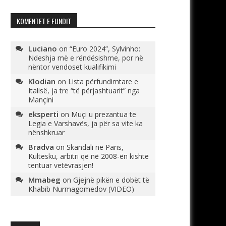
KOMENTET E FUNDIT
Luciano
on
“Euro 2024”, Sylvinho:
Ndeshja më e rëndësishme, por në
nëntor vendoset kualifikimi
Klodian
on
Lista përfundimtare e
Italisë, ja tre “të përjashtuarit” nga
Mançini
eksperti
on
Muçi u prezantua te
Legia e Varshavës, ja për sa vite ka
nënshkruar
Bradva
on
Skandali në Paris,
Kultesku, arbitri që në 2008-ën kishte
tentuar vetëvrasjen!
Mmabeg
on
Gjejnë pikën e dobët të
Khabib Nurmagomedov (VIDEO)