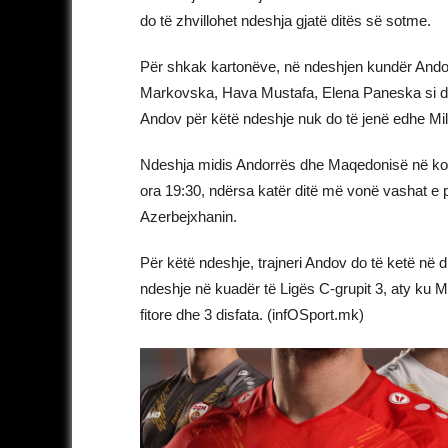
do të zhvillohet ndeshja gjatë ditës së sotme.
Për shkak kartonëve, në ndeshjen kundër Andorr
Markovska, Hava Mustafa, Elena Paneska si dhe
Andov për këtë ndeshje nuk do të jenë edhe 
Ndeshja midis Andorrës dhe Maqedonisë në konku
ora 19:30, ndërsa katër ditë më vonë vashat e 
Azerbejxhanin.
Për këtë ndeshje, trajneri Andov do të ketë në 
ndeshje në kuadër të Ligës C-grupit 3, aty ku M
fitore dhe 3 disfata. (infOSport.mk)