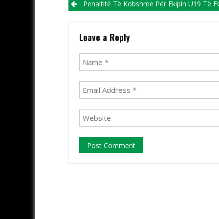
Post navigation
Penaltitë Të Kobshme Për Ekipin U19 Të FC Shkupit! AP Brera Pas Titullit Kampion Fiton Edhe Trofeu
Leave a Reply