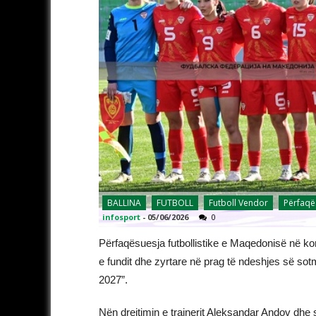
BALLINA
FUTBOLL
Futboll Vendor
Përfaqë
infosport
-
05/06/2026
0
Përfaqësuesja futbollistike e Maqedonisë në konk
e fundit dhe zyrtare në prag të ndeshjes së sotm
2027”.
Nën drejtimin e trajnerit Aleksandar Andov dhe 