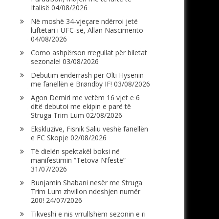
Italisë
04/08/2026
Në moshë 34-vjeçare ndërroi jetë
luftëtari i UFC-së, Allan Nascimento
04/08/2026
Como ashpërson rregullat për biletat
sezonale!
03/08/2026
Debutim ëndërrash për Olti Hysenin
me fanellën e Brøndby IF!
03/08/2026
Agon Demiri me vetëm 16 vjet e 6
ditë debutoi me ekipin e parë të
Struga Trim Lum
02/08/2026
Ekskluzive, Fisnik Saliu veshë fanellën
e FC Skopje
02/08/2026
Të dielën spektakël boksi në
manifestimin “Tetova N’festë”
31/07/2026
Bunjamin Shabani nesër me Struga
Trim Lum zhvillon ndeshjen numër
200!
24/07/2026
Tikveshi e nis vrrullshëm sezonin e ri