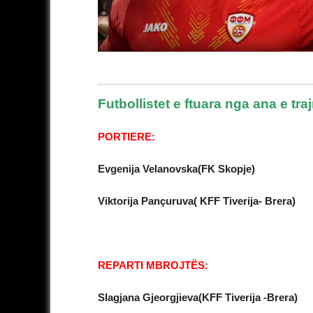
Futbollistet e ftuara nga ana e tr
PORTIERE:
Evgenija Velanovska(FK Skopje)
Viktorija Pançuruva( KFF Tiverija- Brera)
REPARTI MBROJTËS:
Slagjana Gjeorgjieva(KFF Tiverija -Brera)