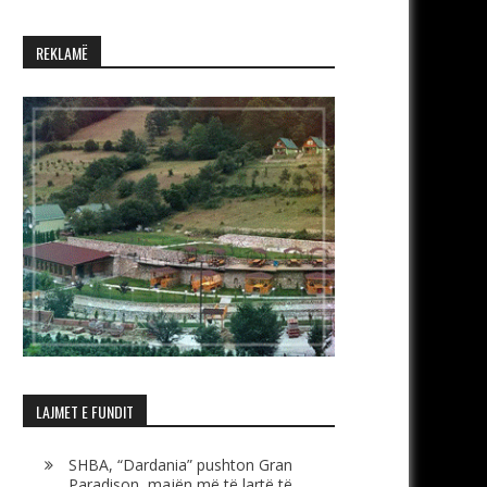
REKLAMË
LAJMET E FUNDIT
SHBA, “Dardania” pushton Gran
Paradison, majën më të lartë të