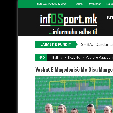
Skip to content
Thursday, August 6, 2026
Ballina
Rreth nesh
Na ko
FU
SHBA, “Dardania”
LAJMET E FUNDIT
INFO
Ballina
>
BALLINA
>
Vashat e Maqedoni
Vashat E Maqedonisë Me Disa Munge