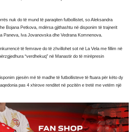
ës nuk do të mund të paraqiten futbollistet, so Aleksandra
 Bojana Petkova, mdërsa gjithashtu në disponim të trajnerit
Mila Paneva, Iva Jovanovska dhe Vedrana Komnenova.
rrencë të femrave do të zhvillohet sot në La Vela me fillim në
përzgjedhura “verdhekuq” në Manastir do të mirëpresin
disponim pjesën më të madhe të futbollisteve të ftuara për këto dy
aqedonia pas 4 xhirove renditet në pozitën e tretë me vetëm një