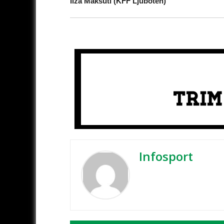
Ilza Maksuti (KFF Ljuboten)
Infosport