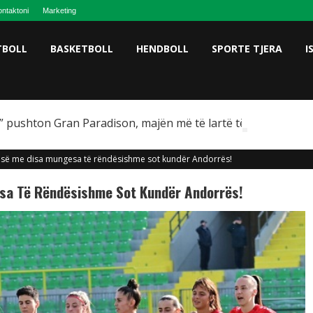
ntaktoni
Marketing
TBOLL
BASKETBOLL
HENDBOLL
SPORTE TJERA
I
 pushton Gran Paradison, majën më të lartë të Italisë
së me disa mungesa të rëndësishme sot kundër Andorrës!
sa Të Rëndësishme Sot Kundër Andorrës!