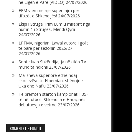
në Ligën e Parë (VIDEO)
24/07/2026
FFM vjen me një super lajm për
tifozët e Shkëndijës!
24/07/2026
Ekipi i Struga Trim Lum u mirëprit nga
numri 1 i Strugës, Mendi Qyra
24/07/2026
LPFMV, nigeriani Lawal autorë i golit
të parë për sezonin 2026/27
24/07/2026
Sonte luan Shkëndija, ja në cilën TV
mund ta ndiqni!
23/07/2026
Malisheva superiore edhe ndaj
skocezëve të Hibernian, shënojnë
Uka dhe Nafiu
23/07/2026
Të premtën starton kampionati i 35-
të në futboll! Shkëndija e Haraçinës
debutuesja e vetme
23/07/2026
KOMENTET E FUNDIT