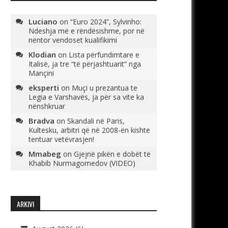
Luciano
on
“Euro 2024”, Sylvinho:
Ndeshja më e rëndësishme, por në
nëntor vendoset kualifikimi
Klodian
on
Lista përfundimtare e
Italisë, ja tre “të përjashtuarit” nga
Mançini
eksperti
on
Muçi u prezantua te
Legia e Varshavës, ja për sa vite ka
nënshkruar
Bradva
on
Skandali në Paris,
Kultesku, arbitri që në 2008-ën kishte
tentuar vetëvrasjen!
Mmabeg
on
Gjejnë pikën e dobët të
Khabib Nurmagomedov (VIDEO)
ARKIVI