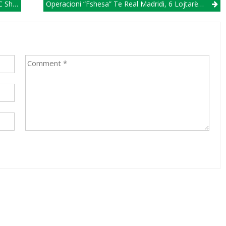
n E Kupës
Operacioni “fshesa” Te Real Madridi, 6 Lojtarë Drejt Largimit!