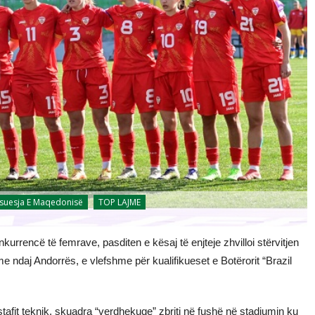
suesja E Maqedonisë
TOP LAJME
urrencë të femrave, pasditen e kësaj të enjteje zhvilloi stërvitjen
e ndaj Andorrës, e vlefshme për kualifikueset e Botërorit “Brazil
stafit teknik, skuadra “verdhekuqe” zbriti në fushë në stadiumin ku