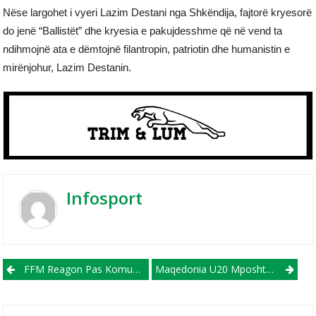
Nëse largohet i vyeri Lazim Destani nga Shkëndija, fajtorë kryesorë
do jenë “Ballistët” dhe kryesia e pakujdesshme që në vend ta
ndihmojnë ata e dëmtojnë filantropin, patriotin dhe humanistin e
mirënjohur, Lazim Destanin.
Infosport
Post navigation
FFM Reagon Pas Komunikatës Së Shkëndijës: Nuk Ka Më Si Më Parë, Integriteti I Garave Nuk Ka Çmim
Maqedonia U20 Mposhtet Nga SHBA