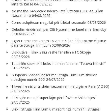
lartë të Italisë
04/08/2026
Në moshë 34-vjeçare ndërroi jetë luftëtari i UFC-së, Allan
Nascimento
04/08/2026
Como ashpërson rregullat për biletat sezonale!
03/08/2026
Debutim ëndërrash për Olti Hysenin me fanellën e Brøndby
IF!
03/08/2026
Agon Demiri me vetëm 16 vjet e 6 ditë debutoi me ekipin e
parë të Struga Trim Lum
02/08/2026
Ekskluzive, Fisnik Saliu veshë fanellën e FC Skopje
02/08/2026
Të dielën spektakël boksi në manifestimin “Tetova N’festë”
31/07/2026
Bunjamin Shabani nesër me Struga Trim Lum zhvillon
ndeshjen numër 200!
24/07/2026
Tikveshi e nis vrrullshëm sezonin e ri në Ligën e Parë (VIDEO)
24/07/2026
FFM vjen me një super lajm për tifozët e Shkëndijës!
24/07/2026
Ekipi i Struga Trim Lum u mirëprit nga numri 1 i Strugës,