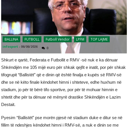
BALLINA
FUTBOLL
Futboll Vendor
LPFM
TOP LAJME
infosport
-
06/06/2026
0
Shkurt e qartë, Federata e Futbollit e RMV -së nuk e ka dënuar
Shkëndijën me 105 mijë euro për shkak qejfit e inatit, por për shkak
tifogrupit “Ballistët” që e dinin që është finalja e kupës së RMV-së
dhe se në këto finale këndohet himni i shteteve, edhe huxhum në
stadium, jo për të bërë tifo sportive, por për të mohuar himnin e
shtetit dhe për ta dënuar në mënyrë drastike Shkëndijën e Lazim
Destait.
Pyesim “Ballistët” pse morën pjesë në stadium duke e ditur se në
fillim të ndeshjes këndohet himni i RMV-së, a nuk e dinin se me