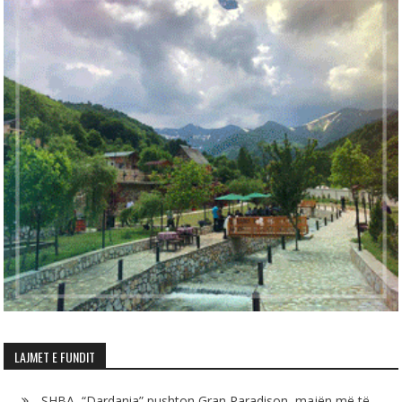
LAJMET E FUNDIT
SHBA, “Dardania” pushton Gran Paradison, majën më të