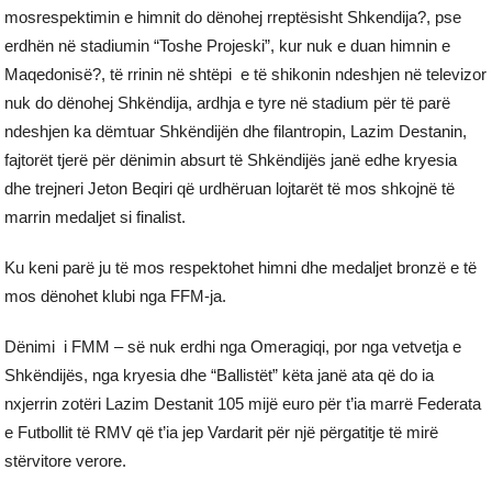
mosrespektimin e himnit do dënohej rreptësisht Shkendija?, pse
erdhën në stadiumin “Toshe Projeski”, kur nuk e duan himnin e
Maqedonisë?, të rrinin në shtëpi e të shikonin ndeshjen në televizor
nuk do dënohej Shkëndija, ardhja e tyre në stadium për të parë
ndeshjen ka dëmtuar Shkëndijën dhe filantropin, Lazim Destanin,
fajtorët tjerë për dënimin absurt të Shkëndijës janë edhe kryesia
dhe trejneri Jeton Beqiri që urdhëruan lojtarët të mos shkojnë të
marrin medaljet si finalist.
Ku keni parë ju të mos respektohet himni dhe medaljet bronzë e të
mos dënohet klubi nga FFM-ja.
Dënimi i FMM – së nuk erdhi nga Omeragiqi, por nga vetvetja e
Shkëndijës, nga kryesia dhe “Ballistët” këta janë ata që do ia
nxjerrin zotëri Lazim Destanit 105 mijë euro për t’ia marrë Federata
e Futbollit të RMV që t’ia jep Vardarit për një përgatitje të mirë
stërvitore verore.