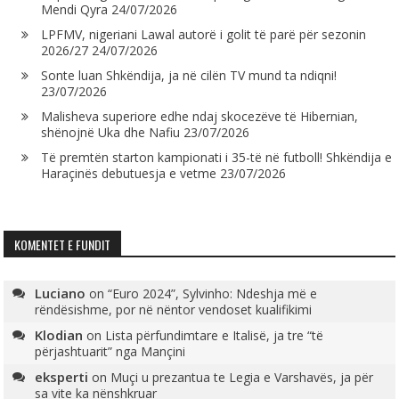
Mendi Qyra
24/07/2026
LPFMV, nigeriani Lawal autorë i golit të parë për sezonin
2026/27
24/07/2026
Sonte luan Shkëndija, ja në cilën TV mund ta ndiqni!
23/07/2026
Malisheva superiore edhe ndaj skocezëve të Hibernian,
shënojnë Uka dhe Nafiu
23/07/2026
Të premtën starton kampionati i 35-të në futboll! Shkëndija e
Haraçinës debutuesja e vetme
23/07/2026
KOMENTET E FUNDIT
Luciano
on
“Euro 2024”, Sylvinho: Ndeshja më e
rëndësishme, por në nëntor vendoset kualifikimi
Klodian
on
Lista përfundimtare e Italisë, ja tre “të
përjashtuarit” nga Mançini
eksperti
on
Muçi u prezantua te Legia e Varshavës, ja për
sa vite ka nënshkruar