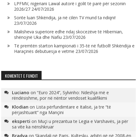
LPFMV, nigeriani Lawal autorë i golit të parë për sezonin
2026/27
24/07/2026
Sonte luan Shkëndija, ja në cilën TV mund ta ndiqni!
23/07/2026
Malisheva superiore edhe ndaj skocezëve të Hibernian,
shënojnë Uka dhe Nafiu
23/07/2026
Të premtën starton kampionati i 35-të në futboll! Shkëndija e
Haraçinës debutuesja e vetme
23/07/2026
KOMENTET E FUNDIT
Luciano
on
“Euro 2024”, Sylvinho: Ndeshja më e
rëndësishme, por në nëntor vendoset kualifikimi
Klodian
on
Lista përfundimtare e Italisë, ja tre “të
përjashtuarit” nga Mançini
eksperti
on
Muçi u prezantua te Legia e Varshavës, ja për
sa vite ka nënshkruar
Bradva
on
Skandali në Paris, Kultesku, arbitri që në 2008-ën