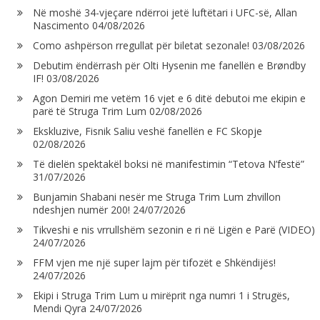
Në moshë 34-vjeçare ndërroi jetë luftëtari i UFC-së, Allan
Nascimento
04/08/2026
Como ashpërson rregullat për biletat sezonale!
03/08/2026
Debutim ëndërrash për Olti Hysenin me fanellën e Brøndby
IF!
03/08/2026
Agon Demiri me vetëm 16 vjet e 6 ditë debutoi me ekipin e
parë të Struga Trim Lum
02/08/2026
Ekskluzive, Fisnik Saliu veshë fanellën e FC Skopje
02/08/2026
Të dielën spektakël boksi në manifestimin “Tetova N’festë”
31/07/2026
Bunjamin Shabani nesër me Struga Trim Lum zhvillon
ndeshjen numër 200!
24/07/2026
Tikveshi e nis vrrullshëm sezonin e ri në Ligën e Parë (VIDEO)
24/07/2026
FFM vjen me një super lajm për tifozët e Shkëndijës!
24/07/2026
Ekipi i Struga Trim Lum u mirëprit nga numri 1 i Strugës,
Mendi Qyra
24/07/2026