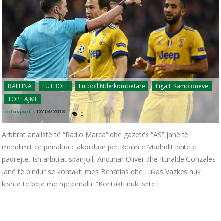
BALLINA
FUTBOLL
Futboll Ndërkombëtarë
Liga E Kampionëve
TOP LAJME
infosport
-
12/04/2018
0
Arbitrat analistë të “Radio Marca” dhe gazetës “AS” janë të
mendimit që penaltia e akorduar për Realin e Madridit ishte e
padrejtë. Ish arbitrat spanjoll, Anduhar Oliver dhe Ituralde Gonzales
janë të bindur se kontakti mes Benatias dhe Lukas Vazkes nuk
kishte të bëjë me një penalti. “Kontakti nuk ishte i