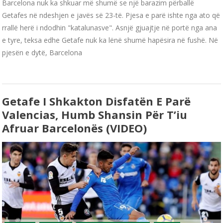
Barcelona nuk ka shkuar më shumë se një barazim përballë
Getafes në ndeshjen e javës së 23-të. Pjesa e parë ishte nga ato që
rrallë herë i ndodhin "katalunasve". Asnjë gjuajtje në portë nga ana
e tyre, teksa edhe Getafe nuk ka lënë shumë hapësira në fushë. Në
pjesën e dytë, Barcelona
Getafe I Shkakton Disfatën E Parë
Valencias, Humb Shansin Për T’iu
Afruar Barcelonës (VIDEO)