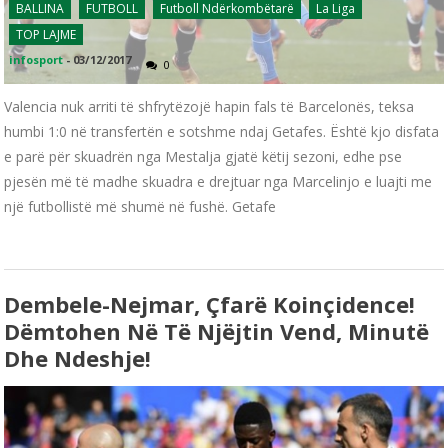
BALLINA
FUTBOLL
Futboll Ndërkombëtarë
La Liga
TOP LAJME
infosport
-
03/12/2017
0
Valencia nuk arriti të shfrytëzojë hapin fals të Barcelonës, teksa
humbi 1:0 në transfertën e sotshme ndaj Getafes. Është kjo disfata
e parë për skuadrën nga Mestalja gjatë këtij sezoni, edhe pse
pjesën më të madhe skuadra e drejtuar nga Marcelinjo e luajti me
një futbollistë më shumë në fushë. Getafe
Dembele-Nejmar, Çfarë Koinçidence!
Dëmtohen Në Të Njëjtin Vend, Minutë
Dhe Ndeshje!