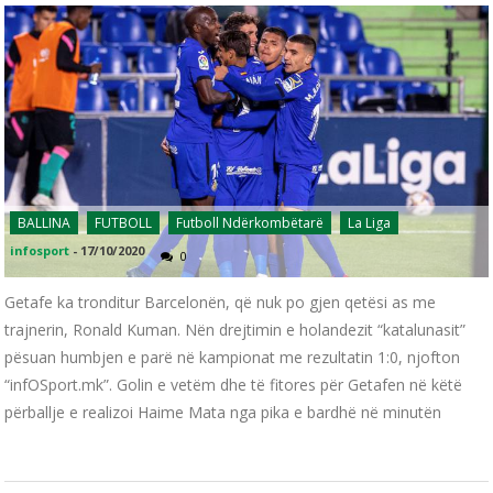
BALLINA
FUTBOLL
Futboll Ndërkombëtarë
La Liga
infosport
-
17/10/2020
0
Getafe ka tronditur Barcelonën, që nuk po gjen qetësi as me
trajnerin, Ronald Kuman. Nën drejtimin e holandezit “katalunasit”
pësuan humbjen e parë në kampionat me rezultatin 1:0, njofton
“infOSport.mk”. Golin e vetëm dhe të fitores për Getafen në këtë
përballje e realizoi Haime Mata nga pika e bardhë në minutën