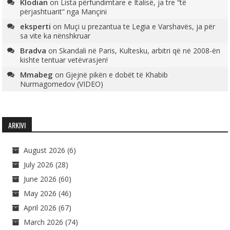
Klodian
on
Lista përfundimtare e Italisë, ja tre “të
përjashtuarit” nga Mançini
eksperti
on
Muçi u prezantua te Legia e Varshavës, ja për
sa vite ka nënshkruar
Bradva
on
Skandali në Paris, Kultesku, arbitri që në 2008-ën
kishte tentuar vetëvrasjen!
Mmabeg
on
Gjejnë pikën e dobët të Khabib
Nurmagomedov (VIDEO)
ARKIVI
August 2026
(6)
July 2026
(28)
June 2026
(60)
May 2026
(46)
April 2026
(67)
March 2026
(74)