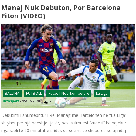
Manaj Nuk Debuton, Por Barcelona
Fiton (VIDEO)
BALLINA
FUTBOLL
Futboll Ndërkombëtarë
La Liga
infosport
-
15/02/2020
0
Debutimi i shumëpritur i Rei Manajt me Barcelonën në “La Liga”
shtyhet për një ndeshje tjetër, pasi sulmuesi “kuqezi” ka ndjekur
nga stoli të 90 minutat e sfidës së sotme të skuadrës së tij ndaj