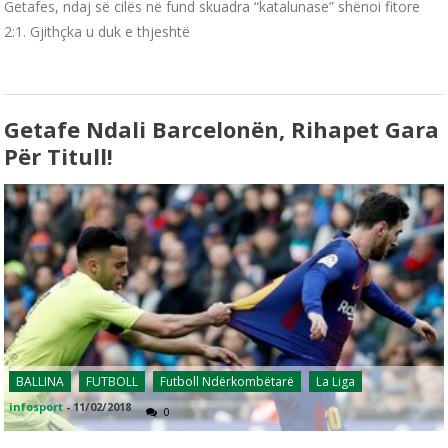
Getafes, ndaj së cilës në fund skuadra “katalunase” shënoi fitore
2:1. Gjithçka u duk e thjeshtë
Getafe Ndali Barcelonën, Rihapet Gara
Për Titull!
BALLINA
FUTBOLL
Futboll Ndërkombëtarë
La Liga
infosport
-
11/02/2018
0