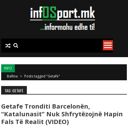
Skip to content
INFO
Ballina
>
Posts tagged "Getafe"
TAG: GETAFE
Getafe Tronditi Barcelonën,
“katalunasit” Nuk Shfrytëzojnë Hapin
Fals Të Realit (VIDEO)