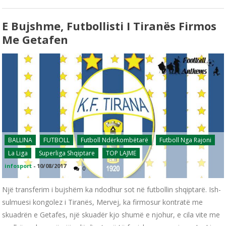
E Bujshme, Futbollisti I Tiranës Firmos
Me Getafen
BALLINA
FUTBOLL
Futboll Ndërkombëtarë
Futboll Nga Rajoni
La Liga
Superliga Shqiptare
TOP LAJME
infosport
-
10/08/2017
0
Një transferim i bujshëm ka ndodhur sot në futbollin shqiptarë. Ish-
sulmuesi kongolez i Tiranës, Mervej, ka firmosur kontratë me
skuadrën e Getafes, një skuadër kjo shumë e njohur, e cila vite me