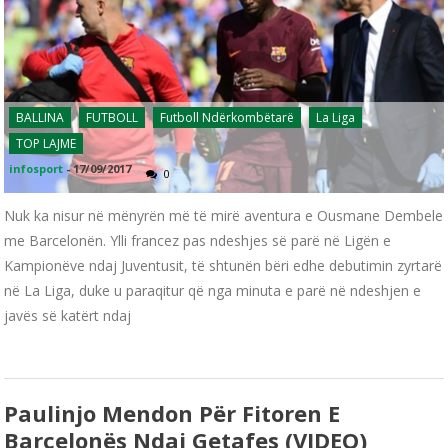
BALLINA
FUTBOLL
Futboll Ndërkombëtarë
La Liga
TOP LAJME
infosport
-
17/09/2017
0
Nuk ka nisur në mënyrën më të mirë aventura e Ousmane Dembele
me Barcelonën. Ylli francez pas ndeshjes së parë në Ligën e
Kampionëve ndaj Juventusit, të shtunën bëri edhe debutimin zyrtarë
në La Liga, duke u paraqitur që nga minuta e parë në ndeshjen e
javës së katërt ndaj
Paulinjo Mendon Për Fitoren E
Barcelonës Ndaj Getafes (VIDEO)