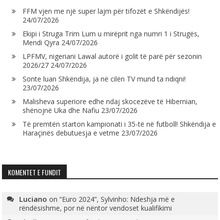
FFM vjen me një super lajm për tifozët e Shkëndijës!
24/07/2026
Ekipi i Struga Trim Lum u mirëprit nga numri 1 i Strugës,
Mendi Qyra
24/07/2026
LPFMV, nigeriani Lawal autorë i golit të parë për sezonin
2026/27
24/07/2026
Sonte luan Shkëndija, ja në cilën TV mund ta ndiqni!
23/07/2026
Malisheva superiore edhe ndaj skocezëve të Hibernian,
shënojnë Uka dhe Nafiu
23/07/2026
Të premtën starton kampionati i 35-të në futboll! Shkëndija e
Haraçinës debutuesja e vetme
23/07/2026
KOMENTET E FUNDIT
Luciano
on
“Euro 2024”, Sylvinho: Ndeshja më e
rëndësishme, por në nëntor vendoset kualifikimi