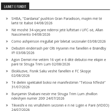
LAJMET E FUNDIT
SHBA, “Dardania” pushton Gran Paradison, majën më të
lartë të Italisë
04/08/2026
Në moshë 34-vjeçare ndërroi jetë luftëtari i UFC-së, Allan
Nascimento
04/08/2026
Como ashpërson rregullat për biletat sezonale!
03/08/2026
Debutim ëndërrash për Olti Hysenin me fanellën e Brøndby
IF!
03/08/2026
Agon Demiri me vetëm 16 vjet e 6 ditë debutoi me ekipin e
parë të Struga Trim Lum
02/08/2026
Ekskluzive, Fisnik Saliu veshë fanellën e FC Skopje
02/08/2026
Të dielën spektakël boksi në manifestimin “Tetova N’festë”
31/07/2026
Bunjamin Shabani nesër me Struga Trim Lum zhvillon
ndeshjen numër 200!
24/07/2026
Tikveshi e nis vrrullshëm sezonin e ri në Ligën e Parë (VIDEO)
24/07/2026