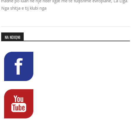
rradhë po luan në një ndër ligat më të fuqishme evropiane, La Liga.
Nga shitja e tij klubi nga
NA NDIQNI