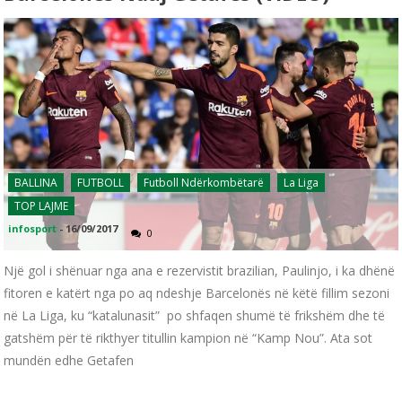
BALLINA
FUTBOLL
Futboll Ndërkombëtarë
La Liga
TOP LAJME
infosport
-
16/09/2017
0
Një gol i shënuar nga ana e rezervistit brazilian, Paulinjo, i ka dhënë
fitoren e katërt nga po aq ndeshje Barcelonës në këtë fillim sezoni
në La Liga, ku “katalunasit” po shfaqen shumë të frikshëm dhe të
gatshëm për të rikthyer titullin kampion në “Kamp Nou”. Ata sot
mundën edhe Getafen