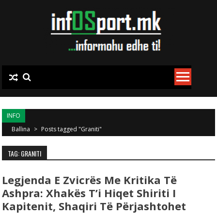
Skip to content
INFO
Ballina
>
Posts tagged "Graniti"
TAG: GRANITI
Legjenda E Zvicrës Me Kritika Të
Ashpra: Xhakës T’i Hiqet Shiriti I
Kapitenit, Shaqiri Të Përjashtohet