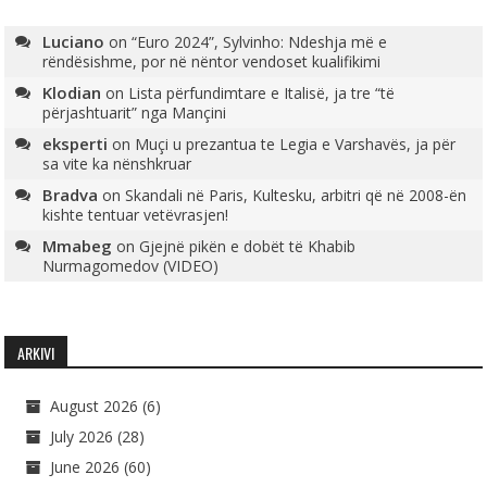
Luciano
on
“Euro 2024”, Sylvinho: Ndeshja më e
rëndësishme, por në nëntor vendoset kualifikimi
Klodian
on
Lista përfundimtare e Italisë, ja tre “të
përjashtuarit” nga Mançini
eksperti
on
Muçi u prezantua te Legia e Varshavës, ja për
sa vite ka nënshkruar
Bradva
on
Skandali në Paris, Kultesku, arbitri që në 2008-ën
kishte tentuar vetëvrasjen!
Mmabeg
on
Gjejnë pikën e dobët të Khabib
Nurmagomedov (VIDEO)
ARKIVI
August 2026
(6)
July 2026
(28)
June 2026
(60)