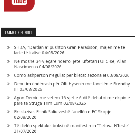
LAJMET E FUNDIT
SHBA, “Dardania” pushton Gran Paradison, majën më të
lartë të Italisë
04/08/2026
Në moshë 34-vjeçare ndërroi jetë luftëtari i UFC-së, Allan
Nascimento
04/08/2026
Como ashpërson rregullat për biletat sezonale!
03/08/2026
Debutim ëndërrash për Olti Hysenin me fanellën e Brøndby
IF!
03/08/2026
Agon Demiri me vetëm 16 vjet e 6 ditë debutoi me ekipin e
parë të Struga Trim Lum
02/08/2026
Ekskluzive, Fisnik Saliu veshë fanellën e FC Skopje
02/08/2026
Të dielën spektakël boksi në manifestimin “Tetova N’festë”
31/07/2026