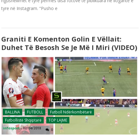
ngushëllimet e tyre përmes disa fotove të piblikuara në llogaritë e
tyre në Instagram. “Pusho e
Graniti E Komenton Golin E Vëllait:
Duhet Të Besosh Se Je Më I Miri (VIDEO)
BALLINA
FUTBOLL
Futboll Ndërkombëtarë
Futbollistë Shqiptarë
TOP LAJME
infosport
-
02/04/2018
0