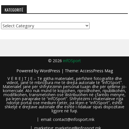
KATEGORITË
Kategoritë
© 2026
infOSport
Powered by
WordPress
| Theme:
AccessPress Mag
V Ë R E J T J E – Të gjitha materialet, përfshirë fotografitë dhe
videot, janë të mbrojtura me të drejta autoriale të “infOSport”.
Materialet janë për shfrytëzimin personal tuajin dhe për qëllime jo-
komerciale. Ato nuk mund të kopjohen, riprodhohen, ripublikohen,
modifikohen, transmetohen ose distribuohen në çfarëdo mënyre,
pa lejen paraprake të “infOSport”. Shfrytëzimi i materialeve nga
ndonjë portal ose medium tjetër, pa lejen e “infOSport”, është
shkelje e drejtave autoriale dhe është i ndaluar sipas dispozitave
ligjore në fuqi.
email: contact@infosport.mk
marketing: marketing@infosport.mk