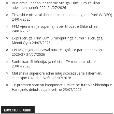
Bunjamin Shabani nesër me Struga Trim Lum zhvillon
ndeshjen numër 200!
24/07/2026
Tikveshi e nis vrrullshëm sezonin e ri në Ligën e Parë (VIDEO)
24/07/2026
FFM vjen me një super lajm për tifozët e Shkëndijës!
24/07/2026
Ekipi i Struga Trim Lum u mirëprit nga numri 1 i Strugës,
Mendi Qyra
24/07/2026
LPFMV, nigeriani Lawal autorë i golit të parë për sezonin
2026/27
24/07/2026
Sonte luan Shkëndija, ja në cilën TV mund ta ndiqni!
23/07/2026
Malisheva superiore edhe ndaj skocezëve të Hibernian,
shënojnë Uka dhe Nafiu
23/07/2026
Të premtën starton kampionati i 35-të në futboll! Shkëndija e
Haraçinës debutuesja e vetme
23/07/2026
KOMENTET E FUNDIT