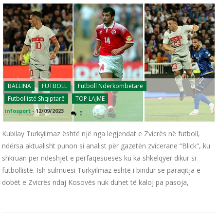
BALLINA
FUTBOLL
Futboll Ndërkombëtarë
Futbollistë Shqiptarë
TOP LAJME
infosport
-
12/09/2023
0
Kubilay Turkyilmaz është një nga legjendat e Zvicrës në futboll,
ndërsa aktualisht punon si analist për gazetën zvicerane “Blick”, ku
shkruan për ndeshjet e përfaqësueses ku ka shkëlqyer dikur si
futbollistë. Ish sulmuesi Turkyilmaz është i bindur se paraqitja e
dobët e Zvicrës ndaj Kosovës nuk duhet të kaloj pa pasoja,