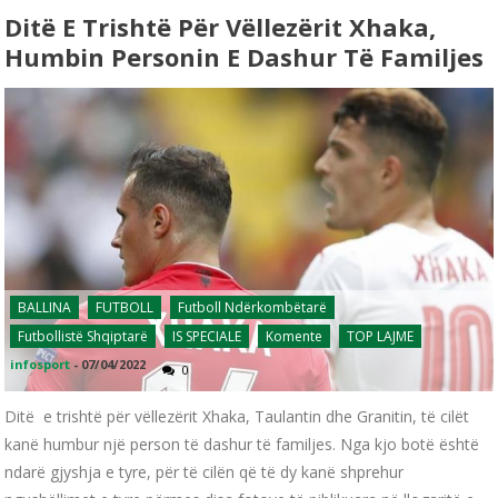
Ditë E Trishtë Për Vëllezërit Xhaka,
Humbin Personin E Dashur Të Familjes
BALLINA
FUTBOLL
Futboll Ndërkombëtarë
Futbollistë Shqiptarë
IS SPECIALE
Komente
TOP LAJME
infosport
-
07/04/2022
0
Ditë e trishtë për vëllezërit Xhaka, Taulantin dhe Granitin, të cilët
kanë humbur një person të dashur të familjes. Nga kjo botë është
ndarë gjyshja e tyre, për të cilën që të dy kanë shprehur