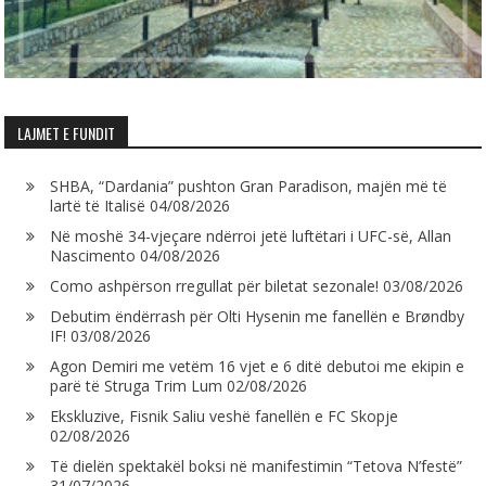
LAJMET E FUNDIT
SHBA, “Dardania” pushton Gran Paradison, majën më të
lartë të Italisë
04/08/2026
Në moshë 34-vjeçare ndërroi jetë luftëtari i UFC-së, Allan
Nascimento
04/08/2026
Como ashpërson rregullat për biletat sezonale!
03/08/2026
Debutim ëndërrash për Olti Hysenin me fanellën e Brøndby
IF!
03/08/2026
Agon Demiri me vetëm 16 vjet e 6 ditë debutoi me ekipin e
parë të Struga Trim Lum
02/08/2026
Ekskluzive, Fisnik Saliu veshë fanellën e FC Skopje
02/08/2026
Të dielën spektakël boksi në manifestimin “Tetova N’festë”
31/07/2026