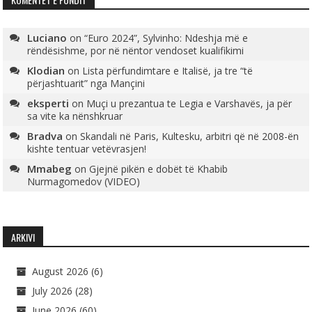
Luciano
on
“Euro 2024”, Sylvinho: Ndeshja më e
rëndësishme, por në nëntor vendoset kualifikimi
Klodian
on
Lista përfundimtare e Italisë, ja tre “të
përjashtuarit” nga Mançini
eksperti
on
Muçi u prezantua te Legia e Varshavës, ja për
sa vite ka nënshkruar
Bradva
on
Skandali në Paris, Kultesku, arbitri që në 2008-ën
kishte tentuar vetëvrasjen!
Mmabeg
on
Gjejnë pikën e dobët të Khabib
Nurmagomedov (VIDEO)
ARKIVI
August 2026
(6)
July 2026
(28)
June 2026
(60)