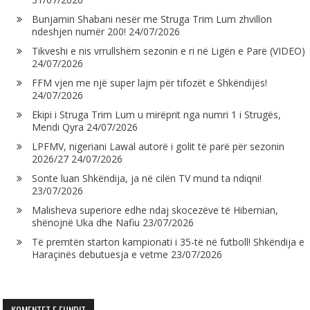
Bunjamin Shabani nesër me Struga Trim Lum zhvillon
ndeshjen numër 200!
24/07/2026
Tikveshi e nis vrrullshëm sezonin e ri në Ligën e Parë (VIDEO)
24/07/2026
FFM vjen me një super lajm për tifozët e Shkëndijës!
24/07/2026
Ekipi i Struga Trim Lum u mirëprit nga numri 1 i Strugës,
Mendi Qyra
24/07/2026
LPFMV, nigeriani Lawal autorë i golit të parë për sezonin
2026/27
24/07/2026
Sonte luan Shkëndija, ja në cilën TV mund ta ndiqni!
23/07/2026
Malisheva superiore edhe ndaj skocezëve të Hibernian,
shënojnë Uka dhe Nafiu
23/07/2026
Të premtën starton kampionati i 35-të në futboll! Shkëndija e
Haraçinës debutuesja e vetme
23/07/2026
KOMENTET E FUNDIT