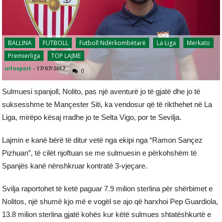
BALLINA
FUTBOLL
Futboll Ndërkombëtarë
La Liga
Merkato
Premierliga
TOP LAJME
infosport
-
17/07/2017
0
Sulmuesi spanjoll, Nolito, pas një aventurë jo të gjatë dhe jo të
suksesshme te Mançester Siti, ka vendosur që të rikthehet në La
Liga, mirëpo kësaj rradhe jo te Selta Vigo, por te Sevilja.
Lajmin e kanë bërë të ditur vetë nga ekipi nga “Ramon Sançez
Pizhuan”, të cilët njoftuan se me sulmuesin e përkohshëm të
Spanjës kanë nënshkruar kontratë 3-vjeçare.
Svilja raportohet të ketë paguar 7.9 milion sterlina për shërbimet e
Nolitos, një shumë kjo më e vogël se ajo që harxhoi Pep Guardiola,
13.8 milion sterlina gjatë kohës kur këtë sulmues shtatëshkurtë e