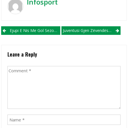
Infosport
Post navigation
Ejupi E Nis Me Gol Sezonin E Ri Në Kampionatin Kroat (VIDEO)
Juventusi Gjen Zëvendësuesin E Bonuçit!
Leave a Reply