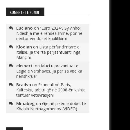
KOMENTET E FUNDIT
Luciano
on
“Euro 2024”, Sylvinho:
Ndeshja më e rëndësishme, por në
nëntor vendoset kualifikimi
Klodian
on
Lista përfundimtare e
Italisë, ja tre “të përjashtuarit” nga
Mançini
eksperti
on
Muçi u prezantua te
Legia e Varshavës, ja për sa vite ka
nënshkruar
Bradva
on
Skandali në Paris,
Kultesku, arbitri që në 2008-ën kishte
tentuar vetëvrasjen!
Mmabeg
on
Gjejnë pikën e dobët të
Khabib Nurmagomedov (VIDEO)