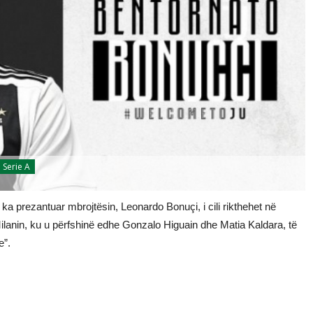
Serie A
a prezantuar mbrojtësin, Leonardo Bonuçi, i cili rikthehet në
lanin, ku u përfshinë edhe Gonzalo Higuain dhe Matia Kaldara, të
e”.