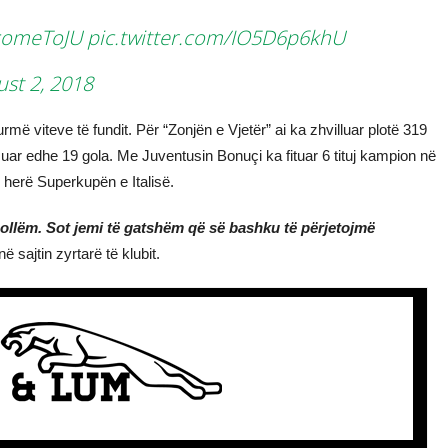
comeToJU
pic.twitter.com/IO5D6p6khU
st 2, 2018
urmë viteve të fundit. Për “Zonjën e Vjetër” ai ka zhvilluar plotë 319
zuar edhe 19 gola. Me Juventusin Bonuçi ka fituar 6 tituj kampion në
q herë Superkupën e Italisë.
llëm. Sot jemi të gatshëm që së bashku të përjetojmë
 sajtin zyrtarë të klubit.