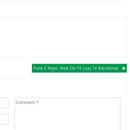
Punë E Kryer, Vidal Do Të Luaj Te Barcelona!