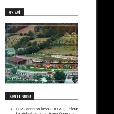
REKLAMË
LAJMET E FUNDIT
FFM i qëndron besnik UEFA-s, Çeferin
ka përkrahjen e plotë nga Omeragiç