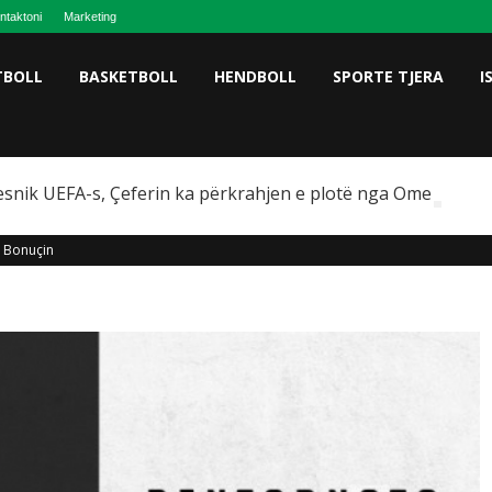
ntaktoni
Marketing
TBOLL
BASKETBOLL
HENDBOLL
SPORTE TJERA
I
snik UEFA-s, Çeferin ka përkrahjen e plotë nga Omeragiç
i Bonuçin