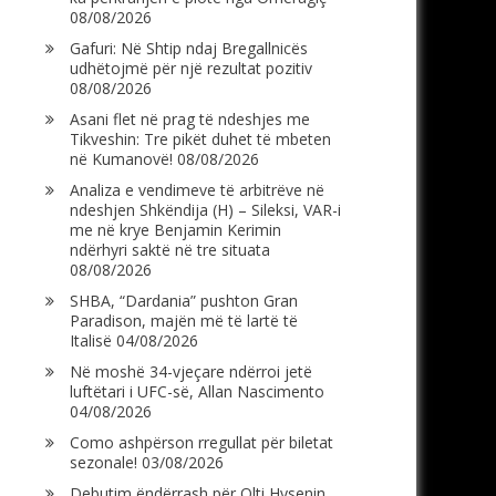
08/08/2026
Gafuri: Në Shtip ndaj Bregallnicës
udhëtojmë për një rezultat pozitiv
08/08/2026
Asani flet në prag të ndeshjes me
Tikveshin: Tre pikët duhet të mbeten
në Kumanovë!
08/08/2026
Analiza e vendimeve të arbitrëve në
ndeshjen Shkëndija (H) – Sileksi, VAR-i
me në krye Benjamin Kerimin
ndërhyri saktë në tre situata
08/08/2026
SHBA, “Dardania” pushton Gran
Paradison, majën më të lartë të
Italisë
04/08/2026
Në moshë 34-vjeçare ndërroi jetë
luftëtari i UFC-së, Allan Nascimento
04/08/2026
Como ashpërson rregullat për biletat
sezonale!
03/08/2026
Debutim ëndërrash për Olti Hysenin