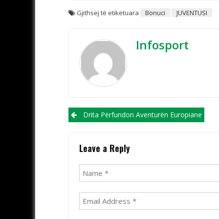
Gjithsej të etiketuara
Bonuci
JUVENTUSI
Infosport
Post navigation
Drita Përfundon Aventurën Europiane
Leave a Reply