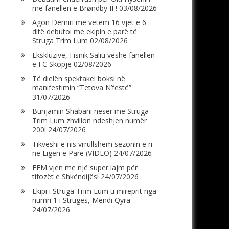
me fanellën e Brøndby IF!
03/08/2026
Agon Demiri me vetëm 16 vjet e 6
ditë debutoi me ekipin e parë të
Struga Trim Lum
02/08/2026
Ekskluzive, Fisnik Saliu veshë fanellën
e FC Skopje
02/08/2026
Të dielën spektakël boksi në
manifestimin “Tetova N’festë”
31/07/2026
Bunjamin Shabani nesër me Struga
Trim Lum zhvillon ndeshjen numër
200!
24/07/2026
Tikveshi e nis vrrullshëm sezonin e ri
në Ligën e Parë (VIDEO)
24/07/2026
FFM vjen me një super lajm për
tifozët e Shkëndijës!
24/07/2026
Ekipi i Struga Trim Lum u mirëprit nga
numri 1 i Strugës, Mendi Qyra
24/07/2026