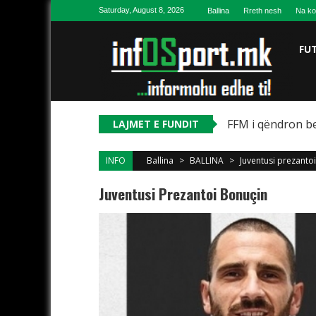
Skip to content
Saturday, August 8, 2026
Ballina
Rreth nesh
Na ko
FU
FFM i qëndron be
LAJMET E FUNDIT
INFO
Ballina
>
BALLINA
>
Juventusi prezanto
Juventusi Prezantoi Bonuçin