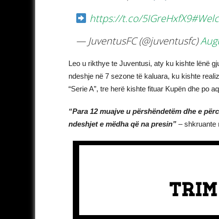
https://t.co/5IGreHxfX9
#Wel
— JuventusFC (@juventusfc)
Augu
Leo u rikthye te Juventusi, aty ku kishte lënë gj
ndeshje në 7 sezone të kaluara, ku kishte reali
“Serie A”, tre herë kishte fituar Kupën dhe po a
“Para 12 muajve u përshëndetëm dhe e përco
ndeshjet e mëdha që na presin”
– shkruante në