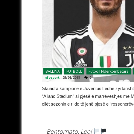
BALLINA
FUTBOLL
Futboll Ndërkombëtarë
infosport
-
03/08/2018
0
Skuadra kampione e Juventusit edhe zyrtarisht k
“Alianc Stadium” si pjesë e marrëveshjes me Mi
cilët sezonin e ri do të jenë pjesë e “rossonerëv
Bentornato, Leo!