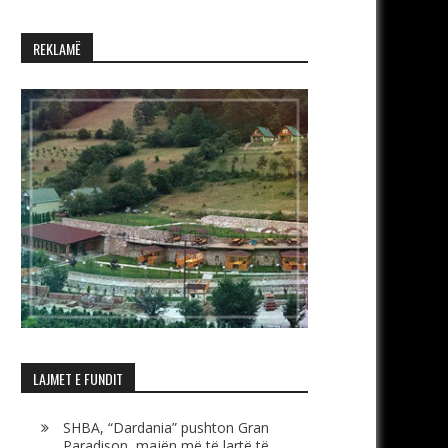
REKLAMË
LAJMET E FUNDIT
SHBA, “Dardania” pushton Gran
Paradison, majën më të lartë të