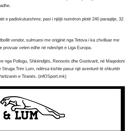
madhe.
të e padiskutueshme, pasi i njëjti numëron plotë 240 paraqitje, 32
bollit vendor, sulmuesi me origjinë nga Tetova i ka zhvilluar me
e provuar veten edhe në ndeshjet e Liga Europa.
ave nga Pollogu, Shkëndijës, Renovës dhe Gostivarit, në Maqedoni
e Struga Trim Lum, ndërsa kishte pasur një aventurë të shkurtër
artizanin e Tiranës. (infOSport.mk)