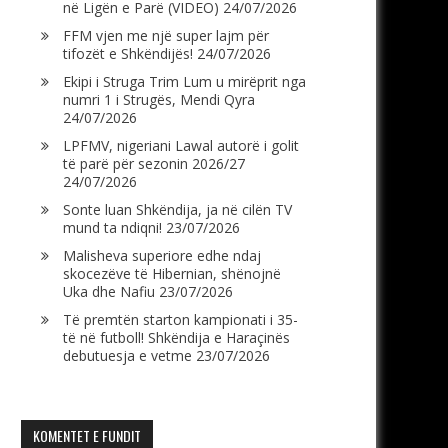
në Ligën e Parë (VIDEO)
24/07/2026
FFM vjen me një super lajm për
tifozët e Shkëndijës!
24/07/2026
Ekipi i Struga Trim Lum u mirëprit nga
numri 1 i Strugës, Mendi Qyra
24/07/2026
LPFMV, nigeriani Lawal autorë i golit
të parë për sezonin 2026/27
24/07/2026
Sonte luan Shkëndija, ja në cilën TV
mund ta ndiqni!
23/07/2026
Malisheva superiore edhe ndaj
skocezëve të Hibernian, shënojnë
Uka dhe Nafiu
23/07/2026
Të premtën starton kampionati i 35-
të në futboll! Shkëndija e Haraçinës
debutuesja e vetme
23/07/2026
KOMENTET E FUNDIT