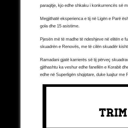
paraqitje, kjo edhe shkaku i konkurrencës së 
Megjithatë eksperienca e tij në Ligën e Parë ësh
gola dhe 15 asistime.
Pjesën më të madhe të ndeshjeve në elitën e fut
skuadrën e Renovës, me të cilën skuadër kisht
Ramadani gjatë karrierës së tij përveç skuadr
gjithashtu ka veshur edhe fanellën e Korabit dh
edhe në Superligën shqiptare, duke luajtur me P