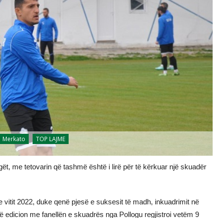
Merkato
TOP LAJME
, me tetovarin që tashmë është i lirë për të kërkuar një skuadër
 vitit 2022, duke qenë pjesë e suksesit të madh, inkuadrimit në
të edicion me fanellën e skuadrës nga Pollogu regjistroi vetëm 9