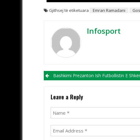
Gjithsej të etiketuara
Emran Ramadani
Gos
Infosport
Post navigation
Bashkimi Prezanton Ish Futbollistin E Shkëndijës Dhe Ren
Leave a Reply