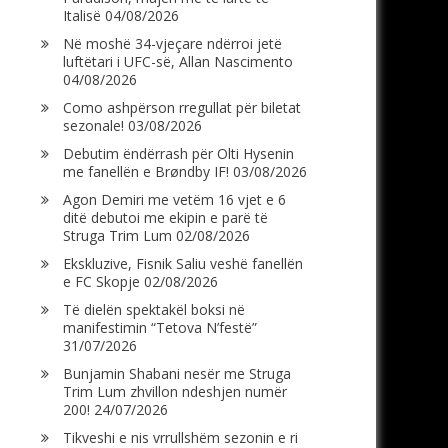
Italisë
04/08/2026
Në moshë 34-vjeçare ndërroi jetë
luftëtari i UFC-së, Allan Nascimento
04/08/2026
Como ashpërson rregullat për biletat
sezonale!
03/08/2026
Debutim ëndërrash për Olti Hysenin
me fanellën e Brøndby IF!
03/08/2026
Agon Demiri me vetëm 16 vjet e 6
ditë debutoi me ekipin e parë të
Struga Trim Lum
02/08/2026
Ekskluzive, Fisnik Saliu veshë fanellën
e FC Skopje
02/08/2026
Të dielën spektakël boksi në
manifestimin “Tetova N’festë”
31/07/2026
Bunjamin Shabani nesër me Struga
Trim Lum zhvillon ndeshjen numër
200!
24/07/2026
Tikveshi e nis vrrullshëm sezonin e ri