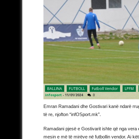
BALLINA
FUTBOLL
Futboll Vendor
LPFM
infosport
-
11/01/2024
0
Emran Ramadani dhe Gostivari kanë ndarë rrugët
të re, njofton “infOSport.mk”.
Ramadani pjesë e Gostivarit ishte që nga vera e
mesin e më të mirëve në futbollin vendor. Ai kë