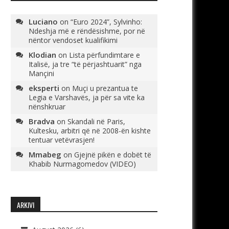
Luciano
on
“Euro 2024”, Sylvinho:
Ndeshja më e rëndësishme, por në
nëntor vendoset kualifikimi
Klodian
on
Lista përfundimtare e
Italisë, ja tre “të përjashtuarit” nga
Mançini
eksperti
on
Muçi u prezantua te
Legia e Varshavës, ja për sa vite ka
nënshkruar
Bradva
on
Skandali në Paris,
Kultesku, arbitri që në 2008-ën kishte
tentuar vetëvrasjen!
Mmabeg
on
Gjejnë pikën e dobët të
Khabib Nurmagomedov (VIDEO)
ARKIVI