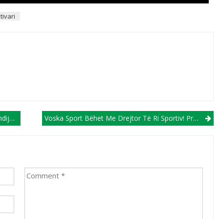
tivari
ovës
Voska Sport Bëhet Me Drejtor Të Ri Sportiv! Prezantohet Sot Në Grumbullimin E Ekipit