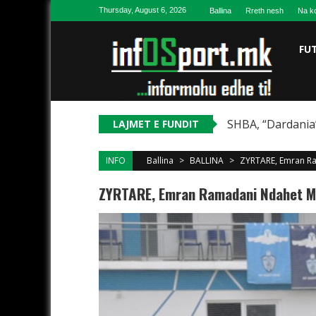
Skip to content
Thursday, August 6, 2026
Ballina
Rreth nesh
Na ko
FU
SHBA, “Dardania”
LAJMET E FUNDIT
INFO
Ballina
>
BALLINA
>
ZYRTARE, Emran Ra
ZYRTARE, Emran Ramadani Ndahet Me