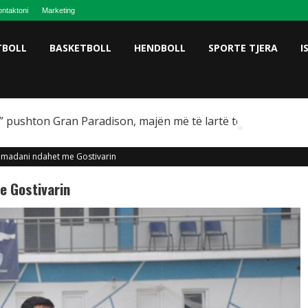
ntaktoni
Marketing
TBOLL
BASKETBOLL
HENDBOLL
SPORTE TJERA
I
 pushton Gran Paradison, majën më të lartë të Italisë
madani ndahet me Gostivarin
 Gostivarin