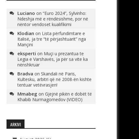
Luciano
on
“Euro 2024”, Sylvinho:
Ndeshja më e rëndësishme, por në
nëntor vendoset kualifikimi
Klodian
on
Lista përfundimtare e
Italisë, ja tre “të përjashtuarit” nga
Mançini
eksperti
on
Muçi u prezantua te
Legia e Varshavës, ja për sa vite ka
nënshkruar
Bradva
on
Skandali në Paris,
Kultesku, arbitri që në 2008-ën kishte
tentuar vetëvrasjen!
Mmabeg
on
Gjejnë pikën e dobët të
Khabib Nurmagomedov (VIDEO)
ARKIVI