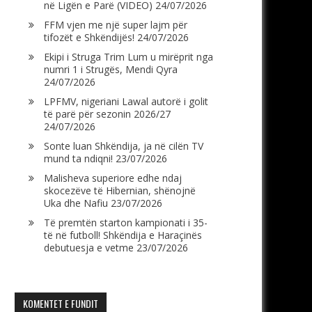
në Ligën e Parë (VIDEO)
24/07/2026
FFM vjen me një super lajm për
tifozët e Shkëndijës!
24/07/2026
Ekipi i Struga Trim Lum u mirëprit nga
numri 1 i Strugës, Mendi Qyra
24/07/2026
LPFMV, nigeriani Lawal autorë i golit
të parë për sezonin 2026/27
24/07/2026
Sonte luan Shkëndija, ja në cilën TV
mund ta ndiqni!
23/07/2026
Malisheva superiore edhe ndaj
skocezëve të Hibernian, shënojnë
Uka dhe Nafiu
23/07/2026
Të premtën starton kampionati i 35-
të në futboll! Shkëndija e Haraçinës
debutuesja e vetme
23/07/2026
KOMENTET E FUNDIT