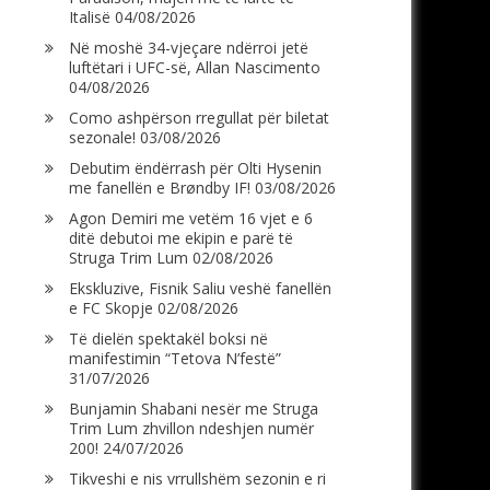
Italisë
04/08/2026
Në moshë 34-vjeçare ndërroi jetë
luftëtari i UFC-së, Allan Nascimento
04/08/2026
Como ashpërson rregullat për biletat
sezonale!
03/08/2026
Debutim ëndërrash për Olti Hysenin
me fanellën e Brøndby IF!
03/08/2026
Agon Demiri me vetëm 16 vjet e 6
ditë debutoi me ekipin e parë të
Struga Trim Lum
02/08/2026
Ekskluzive, Fisnik Saliu veshë fanellën
e FC Skopje
02/08/2026
Të dielën spektakël boksi në
manifestimin “Tetova N’festë”
31/07/2026
Bunjamin Shabani nesër me Struga
Trim Lum zhvillon ndeshjen numër
200!
24/07/2026
Tikveshi e nis vrrullshëm sezonin e ri