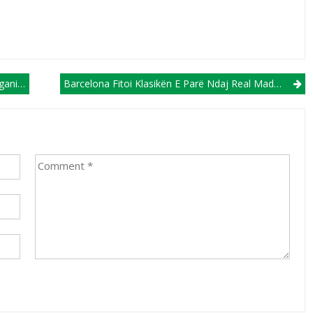
 Askar
Barcelona Fitoi Klasikën E Parë Ndaj Real Madridit Në SHBA (VIDEO)