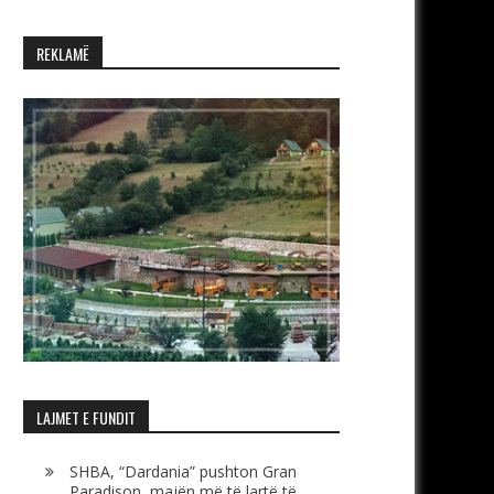
REKLAMË
LAJMET E FUNDIT
SHBA, “Dardania” pushton Gran
Paradison, majën më të lartë të