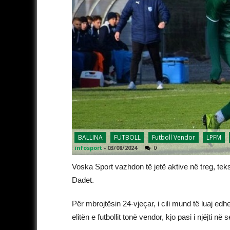
BALLINA
FUTBOLL
Futboll Vendor
LPFM
infosport
-
03/08/2024
0
Voska Sport vazhdon të jetë aktive në treg, te
Dadet.
Për mbrojtësin 24-vjeçar, i cili mund të luaj edhe
elitën e futbollit tonë vendor, kjo pasi i njëjti 