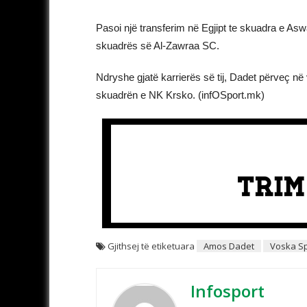
Pasoi një transferim në Egjipt te skuadra e Asw
skuadrës së Al-Zawraa SC.
Ndryshe gjatë karrierës së tij, Dadet përveç në v
skuadrën e NK Krsko. (infOSport.mk)
Gjithsej të etiketuara
Amos Dadet
Voska Sp
Infosport