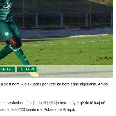
Merkato
TOP LAJME
ksa së fundmi kjo skuadër për vete ka bërë edhe nigerianin, Amos
 si mesfushor i fundit, do të jetë kjo hera e dytë që do të luaj në
në sezonin 2022/23 luante me Pobedën e Prilepit.