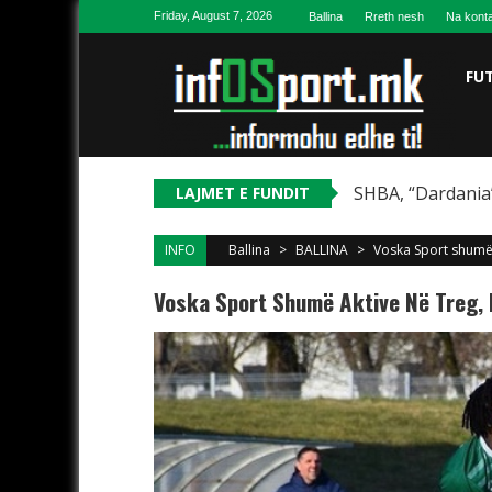
Skip to content
Friday, August 7, 2026
Ballina
Rreth nesh
Na konta
FU
SHBA, “Dardania”
LAJMET E FUNDIT
INFO
Ballina
>
BALLINA
>
Voska Sport shumë 
Voska Sport Shumë Aktive Në Treg, 