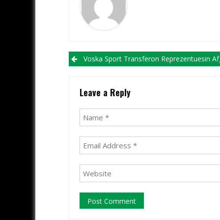
Post navigation
Voska Sport Transferon Reprezentuesin Afganistanez, Habibulla
Leave a Reply