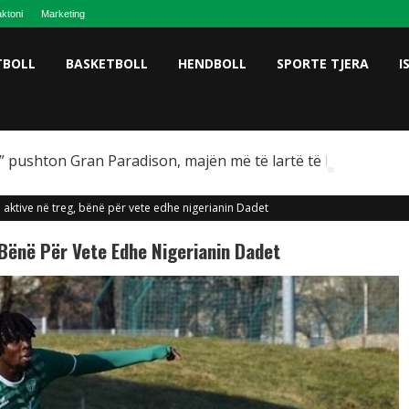
ktoni
Marketing
TBOLL
BASKETBOLL
HENDBOLL
SPORTE TJERA
I
 pushton Gran Paradison, majën më të lartë të Italisë
aktive në treg, bënë për vete edhe nigerianin Dadet
Bënë Për Vete Edhe Nigerianin Dadet