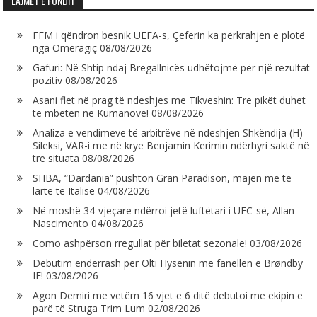
LAJMET E FUNDIT
FFM i qëndron besnik UEFA-s, Çeferin ka përkrahjen e plotë
nga Omeragiç
08/08/2026
Gafuri: Në Shtip ndaj Bregallnicës udhëtojmë për një rezultat
pozitiv
08/08/2026
Asani flet në prag të ndeshjes me Tikveshin: Tre pikët duhet
të mbeten në Kumanovë!
08/08/2026
Analiza e vendimeve të arbitrëve në ndeshjen Shkëndija (H) –
Sileksi, VAR-i me në krye Benjamin Kerimin ndërhyri saktë në
tre situata
08/08/2026
SHBA, “Dardania” pushton Gran Paradison, majën më të
lartë të Italisë
04/08/2026
Në moshë 34-vjeçare ndërroi jetë luftëtari i UFC-së, Allan
Nascimento
04/08/2026
Como ashpërson rregullat për biletat sezonale!
03/08/2026
Debutim ëndërrash për Olti Hysenin me fanellën e Brøndby
IF!
03/08/2026
Agon Demiri me vetëm 16 vjet e 6 ditë debutoi me ekipin e
parë të Struga Trim Lum
02/08/2026