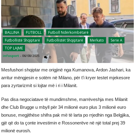
BALLINA
FUTBOLL
Futboll Ndërkombëtarë
Futbollistë Shqiptarë
Futbollistët Shqiptarë
Merkato
Serie A
TOP LAJME
infosport
-
06/08/2025
0
Mesfushori shqiptar me origjinë nga Kumanova, Ardon Jashari, ka
arritur mëngjesin e sotëm në Milano, për t’i kryer testet mjekesore
para zyrtarizmit si lojtar më i ri i Milanit.
Pas disa negociatave të mundimshme, marrëveshja mes Milanit
dhe Club Brugge u mbyll për 34 milionë euro plus 3 milionë euro
bonuse, megjithëse shifra pak më të larta po rrjedhin nga Belgjika,
gjë që do ta çonte investimin e Rossonerëve në një total prej 39
milionë eurosh.