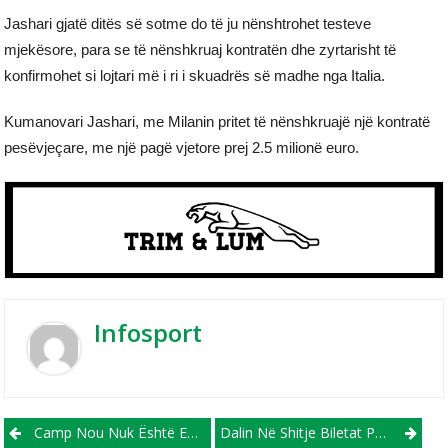
Jashari gjatë ditës së sotme do të ju nënshtrohet testeve
mjekësore, para se të nënshkruaj kontratën dhe zyrtarisht të
konfirmohet si lojtari më i ri i skuadrës së madhe nga Italia.
Kumanovari Jashari, me Milanin pritet të nënshkruajë një kontratë
pesëvjeçare, me një pagë vjetore prej 2.5 milionë euro.
Infosport
Post navigation
Camp Nou Nuk Është Ende Gati, Barcelona Debuton Vetëm Në Javën 4, Me Një Kapacitet Të Kufizuar Prej 30 Mijë Vendesh!
Dalin Në Shitje Biletat Për Ndeshjen E Shtatorit, Shqipëri-Letoni