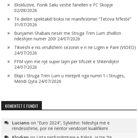
Ekskluzive, Fisnik Saliu veshë fanellën e FC Skopje
02/08/2026
Të dielën spektakël boksi në manifestimin “Tetova N’festë”
31/07/2026
Bunjamin Shabani nesër me Struga Trim Lum zhvillon
ndeshjen numër 200!
24/07/2026
Tikveshi e nis vrrullshëm sezonin e ri në Ligën e Parë (VIDEO)
24/07/2026
FFM vjen me një super lajm për tifozët e Shkëndijës!
24/07/2026
Ekipi i Struga Trim Lum u mirëprit nga numri 1 i Strugës,
Mendi Qyra
24/07/2026
KOMENTET E FUNDIT
Luciano
on
“Euro 2024”, Sylvinho: Ndeshja më e
rëndësishme, por në nëntor vendoset kualifikimi
Klodian
on
Lista përfundimtare e Italisë, ja tre “të