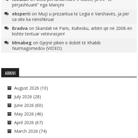
përjashtuarit” nga Mançini
eksperti
on
Muçi u prezantua te Legia e Varshavës, ja për
sa vite ka nënshkruar
Bradva
on
Skandali në Paris, Kultesku, arbitri që në 2008-ën
kishte tentuar vetëvrasjen!
Mmabeg
on
Gjejnë pikën e dobët të Khabib
Nurmagomedov (VIDEO)
ARKIVI
August 2026
(10)
July 2026
(28)
June 2026
(60)
May 2026
(46)
April 2026
(67)
March 2026
(74)