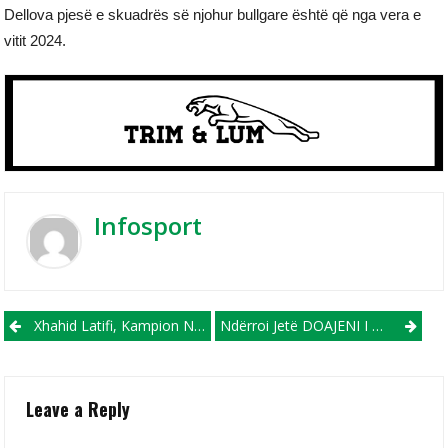
Dellova pjesë e skuadrës së njohur bullgare është që nga vera e
vitit 2024.
Infosport
Post navigation
Xhahid Latifi, Kampion Në Turneun Ndërkombëtarë Të Mundjes Tradicionale Në Greqi
Ndërroi Jetë DOAJENI I Gazetarisë Sportive Në Vend, Sami Ademi!
Leave a Reply