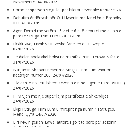
Nascimento
04/08/2026
Como ashpërson rregullat për biletat sezonale!
03/08/2026
Debutim ëndërrash për Olti Hysenin me fanellën e Brøndby
IF!
03/08/2026
Agon Demiri me vetëm 16 vjet e 6 ditë debutoi me ekipin e
parë të Struga Trim Lum
02/08/2026
Ekskluzive, Fisnik Saliu veshë fanellën e FC Skopje
02/08/2026
Të dielën spektakël boksi në manifestimin “Tetova N’festë”
31/07/2026
Bunjamin Shabani nesër me Struga Trim Lum zhvillon
ndeshjen numër 200!
24/07/2026
Tikveshi e nis vrrullshëm sezonin e ri në Ligën e Parë (VIDEO)
24/07/2026
FFM vjen me një super lajm për tifozët e Shkëndijës!
24/07/2026
Ekipi i Struga Trim Lum u mirëprit nga numri 1 i Strugës,
Mendi Qyra
24/07/2026
LPFMV, nigeriani Lawal autorë i golit të parë për sezonin