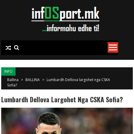
Skip to content
INFO
Ballina
>
BALLINA
>
Lumbardh Dellova largohet nga CSKA
Sofia?
Lumbardh Dellova Largohet Nga CSKA Sofia?