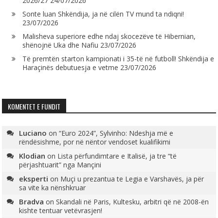
2026/27
24/07/2026
Sonte luan Shkëndija, ja në cilën TV mund ta ndiqni!
23/07/2026
Malisheva superiore edhe ndaj skocezëve të Hibernian,
shënojnë Uka dhe Nafiu
23/07/2026
Të premtën starton kampionati i 35-të në futboll! Shkëndija e
Haraçinës debutuesja e vetme
23/07/2026
KOMENTET E FUNDIT
Luciano
on
“Euro 2024”, Sylvinho: Ndeshja më e
rëndësishme, por në nëntor vendoset kualifikimi
Klodian
on
Lista përfundimtare e Italisë, ja tre “të
përjashtuarit” nga Mançini
eksperti
on
Muçi u prezantua te Legia e Varshavës, ja për
sa vite ka nënshkruar
Bradva
on
Skandali në Paris, Kultesku, arbitri që në 2008-ën
kishte tentuar vetëvrasjen!