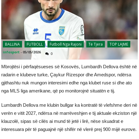
BALLINA
FUTBOLL
Futboll Nga Rajoni
Të Tjera
TOP LAJME
infosport
-
05/05/2026
0
Mbrojtësi i përfaqësueses së Kosovës, Lumbardh Dellova është në
radarin e klubeve turke, Çaykur Rizespor dhe Amedspor, ndërsa
gjithashtu nuk mungon interesimi edhe nga klubet ruse si dhe ato
nga MLS liga amerikane, që po monitorojnë situatën e tij.
Lumbardh Dellova me klubin bullgar ka kontratë të vlefshme deri në
verën e vitit 2027, ndërsa në marrëveshjen e tij aktuale ekziston një
klauzolë, sipas së cilës ai mund të jetë i lirë, nëse skuadrat e
interesuara për të paguajnë një shifër në vlerë prej 900 mijë eurove.