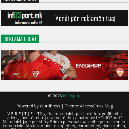
REKLAMA E JUAJ
© 2026
infOSport
Powered by
WordPress
| Theme:
AccessPress Mag
V Ë R E J T J E – Të gjitha materialet, përfshirë fotografitë dhe
videot, janë të mbrojtura me të drejta autoriale të “infOSport”.
Materialet janë për shfrytëzimin personal tuajin dhe për qëllime jo-
komerciale. Ato nuk mund të kopjohen, riprodhohen, ripublikohen,