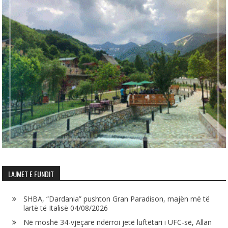
LAJMET E FUNDIT
SHBA, “Dardania” pushton Gran Paradison, majën më të
lartë të Italisë
04/08/2026
Në moshë 34-vjeçare ndërroi jetë luftëtari i UFC-së, Allan