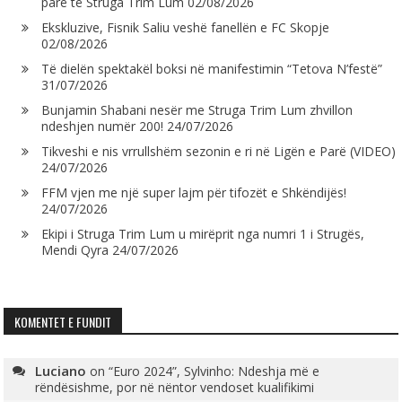
parë të Struga Trim Lum
02/08/2026
Ekskluzive, Fisnik Saliu veshë fanellën e FC Skopje
02/08/2026
Të dielën spektakël boksi në manifestimin “Tetova N’festë”
31/07/2026
Bunjamin Shabani nesër me Struga Trim Lum zhvillon
ndeshjen numër 200!
24/07/2026
Tikveshi e nis vrrullshëm sezonin e ri në Ligën e Parë (VIDEO)
24/07/2026
FFM vjen me një super lajm për tifozët e Shkëndijës!
24/07/2026
Ekipi i Struga Trim Lum u mirëprit nga numri 1 i Strugës,
Mendi Qyra
24/07/2026
KOMENTET E FUNDIT
Luciano
on
“Euro 2024”, Sylvinho: Ndeshja më e
rëndësishme, por në nëntor vendoset kualifikimi