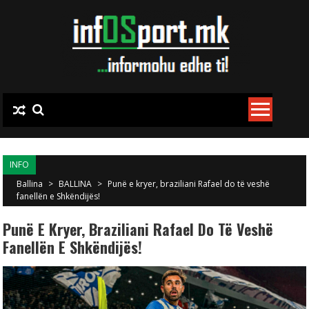
Skip to content
INFO
Ballina
>
BALLINA
>
Punë e kryer, braziliani Rafael do të veshë
fanellën e Shkëndijës!
Punë E Kryer, Braziliani Rafael Do Të Veshë
Fanellën E Shkëndijës!