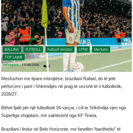
BALLINA
FUTBOLL
Futboll Vendor
LPFM
Merkato
TOP LAJME
infosport
-
11/06/2026
0
Mesfushori me tipare mbrojtëse, braziliani Rafael, do të jetë
përforcimi i parë i Shkëndijës në prag të sezonit të ri futbollistik,
2026/27.
Bëhet fjalë për një futbollistë 26-vjeçar, i cili te Shkëndija vjen nga
Superliga shqiptare, më saktësisht nga KF Tirana.
Braziliani i lindur në Belo Horizonte, me fanellën “bardheblu” të