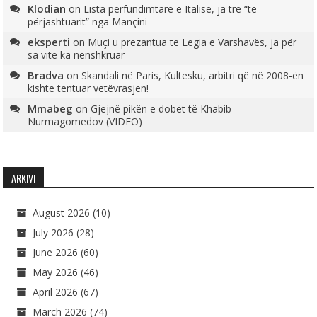
Klodian
on
Lista përfundimtare e Italisë, ja tre “të
përjashtuarit” nga Mançini
eksperti
on
Muçi u prezantua te Legia e Varshavës, ja për
sa vite ka nënshkruar
Bradva
on
Skandali në Paris, Kultesku, arbitri që në 2008-ën
kishte tentuar vetëvrasjen!
Mmabeg
on
Gjejnë pikën e dobët të Khabib
Nurmagomedov (VIDEO)
ARKIVI
August 2026
(10)
July 2026
(28)
June 2026
(60)
May 2026
(46)
April 2026
(67)
March 2026
(74)