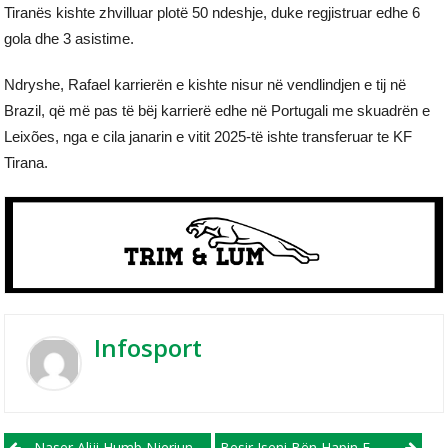
Tiranës kishte zhvilluar plotë 50 ndeshje, duke regjistruar edhe 6
gola dhe 3 asistime.
Ndryshe, Rafael karrierën e kishte nisur në vendlindjen e tij në
Brazil, që më pas të bëj karrierë edhe në Portugali me skuadrën e
Leixões, nga e cila janarin e vitit 2025-të ishte transferuar te KF
Tirana.
Infosport
Naser Aliji Humb Njeriun E Shtrenjtë Të Familjes!
Besir Iseni Bën Hapin E Madh Në Karrierë! Transferohet Në Skoci