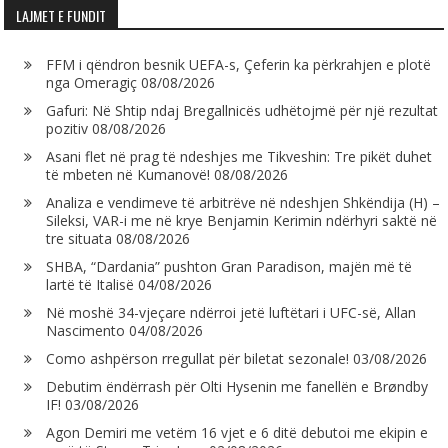
LAJMET E FUNDIT
FFM i qëndron besnik UEFA-s, Çeferin ka përkrahjen e plotë
nga Omeragiç
08/08/2026
Gafuri: Në Shtip ndaj Bregallnicës udhëtojmë për një rezultat
pozitiv
08/08/2026
Asani flet në prag të ndeshjes me Tikveshin: Tre pikët duhet
të mbeten në Kumanovë!
08/08/2026
Analiza e vendimeve të arbitrëve në ndeshjen Shkëndija (H) –
Sileksi, VAR-i me në krye Benjamin Kerimin ndërhyri saktë në
tre situata
08/08/2026
SHBA, “Dardania” pushton Gran Paradison, majën më të
lartë të Italisë
04/08/2026
Në moshë 34-vjeçare ndërroi jetë luftëtari i UFC-së, Allan
Nascimento
04/08/2026
Como ashpërson rregullat për biletat sezonale!
03/08/2026
Debutim ëndërrash për Olti Hysenin me fanellën e Brøndby
IF!
03/08/2026
Agon Demiri me vetëm 16 vjet e 6 ditë debutoi me ekipin e