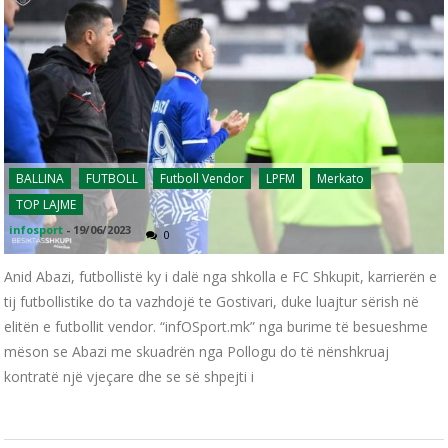
BALLINA
FUTBOLL
Futboll Vendor
LPFM
Merkato
TOP LAJME
infosport
-
19/06/2023
0
Anid Abazi, futbollistë ky i dalë nga shkolla e FC Shkupit, karrierën e
tij futbollistike do ta vazhdojë te Gostivari, duke luajtur sërish në
elitën e futbollit vendor. “infOSport.mk” nga burime të besueshme
mëson se Abazi me skuadrën nga Pollogu do të nënshkruaj
kontratë një vjeçare dhe se së shpejti i