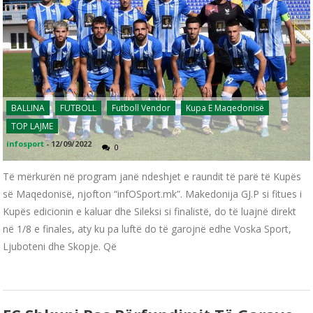
BALLINA
FUTBOLL
Futboll Vendor
Kupa E Maqedonisë
TOP LAJME
infosport
-
12/09/2022
0
Të mërkurën në program janë ndeshjet e raundit të parë të Kupës
së Maqedonisë, njofton “infOSport.mk”. Makedonija GJ.P si fitues i
Kupës edicionin e kaluar dhe Sileksi si finalistë, do të luajnë direkt
në 1/8 e finales, aty ku pa luftë do të garojnë edhe Voska Sport,
Ljuboteni dhe Skopje. Që