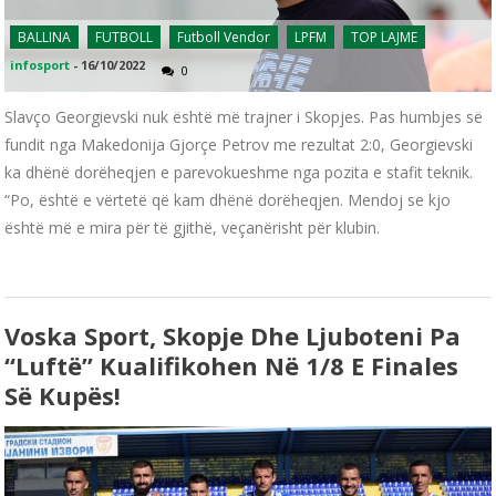
BALLINA
FUTBOLL
Futboll Vendor
LPFM
TOP LAJME
infosport
-
16/10/2022
0
Slavço Georgievski nuk është më trajner i Skopjes. Pas humbjes së
fundit nga Makedonija Gjorçe Petrov me rezultat 2:0, Georgievski
ka dhënë dorëheqjen e parevokueshme nga pozita e stafit teknik.
“Po, është e vërtetë që kam dhënë dorëheqjen. Mendoj se kjo
është më e mira për të gjithë, veçanërisht për klubin.
Voska Sport, Skopje Dhe Ljuboteni Pa
“luftë” Kualifikohen Në 1/8 E Finales
Së Kupës!