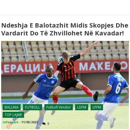
Ndeshja E Balotazhit Midis Skopjes Dhe
Vardarit Do Të Zhvillohet Në Kavadar!
BALLINA
FUTBOLL
Futboll Vendor
LDFM
LPFM
TOP LAJME
infosport
-
11/05/2023
0