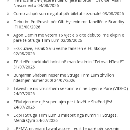
Në moshë 34-vjeçare ndërroi jetë luftëtari i UFC-së, Allan
Nascimento
04/08/2026
Como ashpërson rregullat për biletat sezonale!
03/08/2026
Debutim ëndërrash për Olti Hysenin me fanellën e Brøndby
IF!
03/08/2026
Agon Demiri me vetëm 16 vjet e 6 ditë debutoi me ekipin e
parë të Struga Trim Lum
02/08/2026
Ekskluzive, Fisnik Saliu veshë fanellën e FC Skopje
02/08/2026
Të dielën spektakël boksi në manifestimin “Tetova N’festë”
31/07/2026
Bunjamin Shabani nesër me Struga Trim Lum zhvillon
ndeshjen numër 200!
24/07/2026
Tikveshi e nis vrrullshëm sezonin e ri në Ligën e Parë (VIDEO)
24/07/2026
FFM vjen me një super lajm për tifozët e Shkëndijës!
24/07/2026
Ekipi i Struga Trim Lum u mirëprit nga numri 1 i Strugës,
Mendi Qyra
24/07/2026
LPFMV, nigeriani Lawal autorë i golit të parë për sezonin