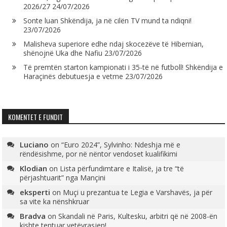
2026/27
24/07/2026
Sonte luan Shkëndija, ja në cilën TV mund ta ndiqni!
23/07/2026
Malisheva superiore edhe ndaj skocezëve të Hibernian,
shënojnë Uka dhe Nafiu
23/07/2026
Të premtën starton kampionati i 35-të në futboll! Shkëndija e
Haraçinës debutuesja e vetme
23/07/2026
KOMENTET E FUNDIT
Luciano
on
“Euro 2024”, Sylvinho: Ndeshja më e
rëndësishme, por në nëntor vendoset kualifikimi
Klodian
on
Lista përfundimtare e Italisë, ja tre “të
përjashtuarit” nga Mançini
eksperti
on
Muçi u prezantua te Legia e Varshavës, ja për
sa vite ka nënshkruar
Bradva
on
Skandali në Paris, Kultesku, arbitri që në 2008-ën
kishte tentuar vetëvrasjen!