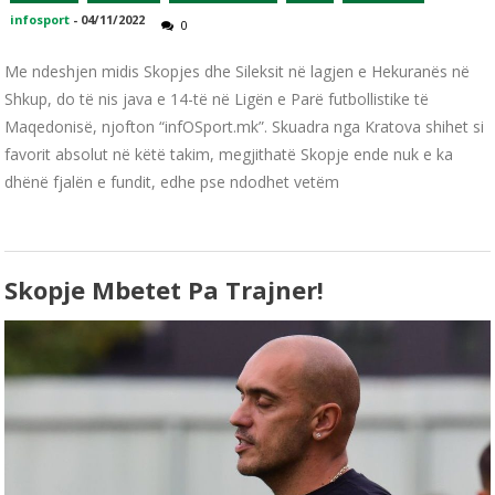
infosport
-
04/11/2022
0
Me ndeshjen midis Skopjes dhe Sileksit në lagjen e Hekuranës në
Shkup, do të nis java e 14-të në Ligën e Parë futbollistike të
Maqedonisë, njofton “infOSport.mk”. Skuadra nga Kratova shihet si
favorit absolut në këtë takim, megjithatë Skopje ende nuk e ka
dhënë fjalën e fundit, edhe pse ndodhet vetëm
Skopje Mbetet Pa Trajner!