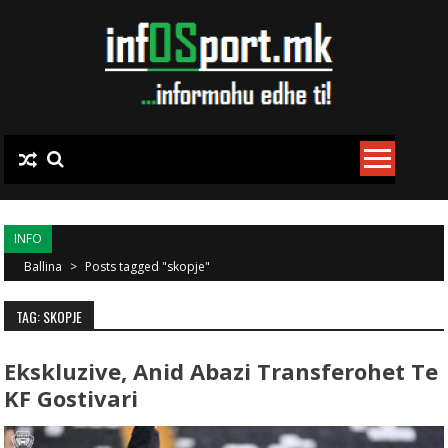
Skip to content
INFO
Ballina
>
Posts tagged "skopje"
TAG: SKOPJE
Ekskluzive, Anid Abazi Transferohet Te
KF Gostivari