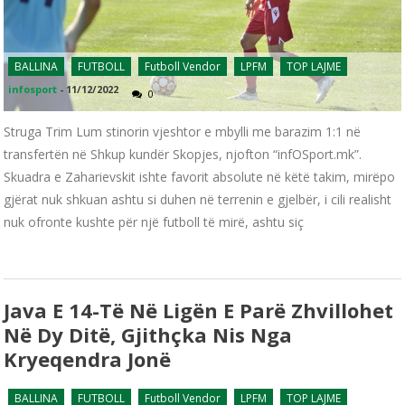
BALLINA
FUTBOLL
Futboll Vendor
LPFM
TOP LAJME
infosport
-
11/12/2022
0
Struga Trim Lum stinorin vjeshtor e mbylli me barazim 1:1 në
transfertën në Shkup kundër Skopjes, njofton “infOSport.mk”.
Skuadra e Zaharievskit ishte favorit absolute në këtë takim, mirëpo
gjërat nuk shkuan ashtu si duhen në terrenin e gjelbër, i cili realisht
nuk ofronte kushte për një futboll të mirë, ashtu siç
Java E 14-Të Në Ligën E Parë Zhvillohet
Në Dy Ditë, Gjithçka Nis Nga
Kryeqendra Jonë
BALLINA
FUTBOLL
Futboll Vendor
LPFM
TOP LAJME