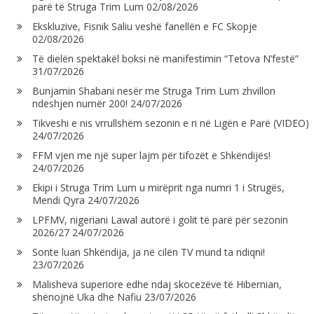
parë të Struga Trim Lum
02/08/2026
Ekskluzive, Fisnik Saliu veshë fanellën e FC Skopje
02/08/2026
Të dielën spektakël boksi në manifestimin “Tetova N’festë”
31/07/2026
Bunjamin Shabani nesër me Struga Trim Lum zhvillon
ndeshjen numër 200!
24/07/2026
Tikveshi e nis vrrullshëm sezonin e ri në Ligën e Parë (VIDEO)
24/07/2026
FFM vjen me një super lajm për tifozët e Shkëndijës!
24/07/2026
Ekipi i Struga Trim Lum u mirëprit nga numri 1 i Strugës,
Mendi Qyra
24/07/2026
LPFMV, nigeriani Lawal autorë i golit të parë për sezonin
2026/27
24/07/2026
Sonte luan Shkëndija, ja në cilën TV mund ta ndiqni!
23/07/2026
Malisheva superiore edhe ndaj skocezëve të Hibernian,
shënojnë Uka dhe Nafiu
23/07/2026