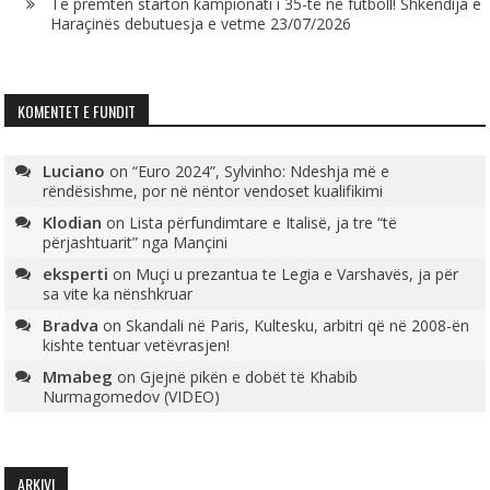
Të premtën starton kampionati i 35-të në futboll! Shkëndija e
Haraçinës debutuesja e vetme
23/07/2026
KOMENTET E FUNDIT
Luciano
on
“Euro 2024”, Sylvinho: Ndeshja më e
rëndësishme, por në nëntor vendoset kualifikimi
Klodian
on
Lista përfundimtare e Italisë, ja tre “të
përjashtuarit” nga Mançini
eksperti
on
Muçi u prezantua te Legia e Varshavës, ja për
sa vite ka nënshkruar
Bradva
on
Skandali në Paris, Kultesku, arbitri që në 2008-ën
kishte tentuar vetëvrasjen!
Mmabeg
on
Gjejnë pikën e dobët të Khabib
Nurmagomedov (VIDEO)
ARKIVI