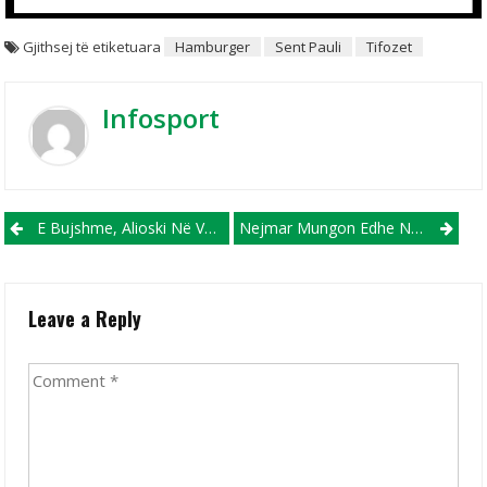
Gjithsej të etiketuara
Hamburger
Sent Pauli
Tifozet
Infosport
Post navigation
E Bujshme, Alioski Në Verë I Bashkohet Galatsarajit!
Nejmar Mungon Edhe Në Ndeshjen E Dytë Kundër Barcelonës!
Leave a Reply