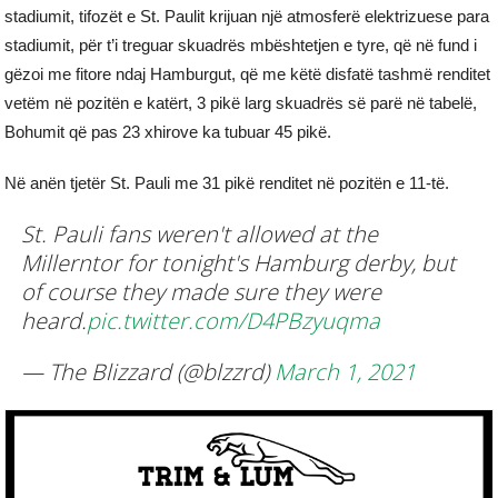
stadiumit, tifozët e St. Paulit krijuan një atmosferë elektrizuese para
stadiumit, për t’i treguar skuadrës mbështetjen e tyre, që në fund i
gëzoi me fitore ndaj Hamburgut, që me këtë disfatë tashmë renditet
vetëm në pozitën e katërt, 3 pikë larg skuadrës së parë në tabelë,
Bohumit që pas 23 xhirove ka tubuar 45 pikë.
Në anën tjetër St. Pauli me 31 pikë renditet në pozitën e 11-të.
St. Pauli fans weren't allowed at the
Millerntor for tonight's Hamburg derby, but
of course they made sure they were
heard.
pic.twitter.com/D4PBzyuqma
— The Blizzard (@blzzrd)
March 1, 2021