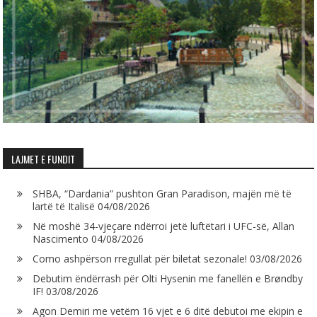
LAJMET E FUNDIT
SHBA, “Dardania” pushton Gran Paradison, majën më të
lartë të Italisë
04/08/2026
Në moshë 34-vjeçare ndërroi jetë luftëtari i UFC-së, Allan
Nascimento
04/08/2026
Como ashpërson rregullat për biletat sezonale!
03/08/2026
Debutim ëndërrash për Olti Hysenin me fanellën e Brøndby
IF!
03/08/2026
Agon Demiri me vetëm 16 vjet e 6 ditë debutoi me ekipin e