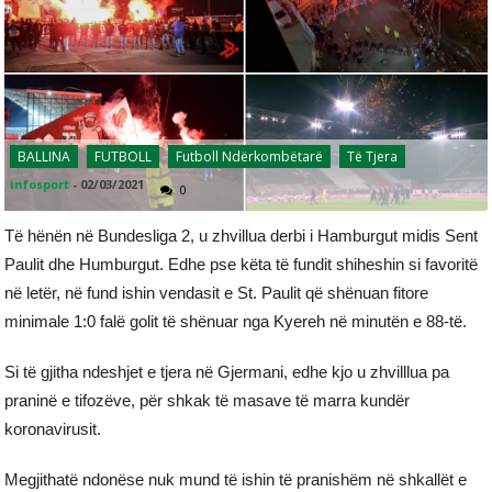
BALLINA
FUTBOLL
Futboll Ndërkombëtarë
Të Tjera
infosport
-
02/03/2021
0
Të hënën në Bundesliga 2, u zhvillua derbi i Hamburgut midis Sent
Paulit dhe Humburgut. Edhe pse këta të fundit shiheshin si favoritë
në letër, në fund ishin vendasit e St. Paulit që shënuan fitore
minimale 1:0 falë golit të shënuar nga Kyereh në minutën e 88-të.
Si të gjitha ndeshjet e tjera në Gjermani, edhe kjo u zhvilllua pa
praninë e tifozëve, për shkak të masave të marra kundër
koronavirusit.
Megjithatë ndonëse nuk mund të ishin të pranishëm në shkallët e