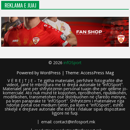
REKLAMA E JUAJ
© 2026
infOSport
Powered by
WordPress
| Theme:
AccessPress Mag
V Ë R E J T J E – Të gjitha materialet, përfshirë fotografitë dhe
videot, janë të mbrojtura me të drejta autoriale të “infOSport”.
Materialet janë për shfrytëzimin personal tuajin dhe për qëllime jo-
komerciale. Ato nuk mund të kopjohen, riprodhohen, ripublikohen,
modifikohen, transmetohen ose distribuohen në çfarëdo mënyre,
pa lejen paraprake të “infOSport”. Shfrytëzimi i materialeve nga
ndonjë portal ose medium tjetër, pa lejen e “infOSport”, është
shkelje e drejtave autoriale dhe është i ndaluar sipas dispozitave
ligjore në fuqi.
email: contact@infosport.mk