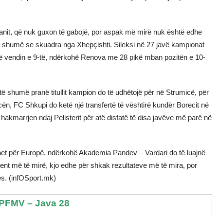
nit, që nuk guxon të gabojë, por aspak më mirë nuk është edhe
ë shumë se skuadra nga Xhepçishti. Sileksi në 27 javë kampionat
në vendin e 9-të, ndërkohë Renova me 28 pikë mban pozitën e 10-
humë pranë titullit kampion do të udhëtojë për në Strumicë, për
sicën, FC Shkupi do ketë një transfertë të vështirë kundër Borecit në
akmarrjen ndaj Pelisterit për atë disfatë të disa javëve më parë në
uhet për Europë, ndërkohë Akademia Pandev – Vardari do të luajnë
nt më të mirë, kjo edhe për shkak rezultateve më të mira, por
ës. (infOSport.mk)
PFMV – Java 28