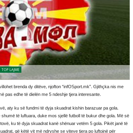
TOP LAJME
hvillohet brenda dy ditëve, njofton “infOSport.mk”. Gjithçka nis me
më pas edhe të dielën me 5 ndeshje tjera interesante.
, aty ku së fundmi të dyja skuadrat kishin barazuar pa gola.
shumë të luftuara, duke mos sjellë futboll të bukur dhe gola. Më së
Tetovë, ku të dyja skuadrat kanë shënuar vetëm 5 gola. Pikët janë të
drat, që këtë vit më ndryshe se viteve tjera po luftojnë për