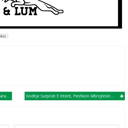
eksi
Zero!
Goditje Surprizë E Interit, Peshkon Mbrojtësin E Ajaksit!