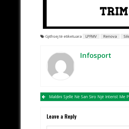
Gjithsej të etiketuara
LPFMV
Renova
Sil
Infosport
Post navigation
Maldini Sjellë Në San Siro Një Interist Me Parametra 
Leave a Reply