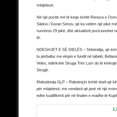
mbijetesë.
Në një pozitë më të keqe është Renova e Osma
Sileksi i Goran Simov, që ka vetëm një pikë m
numëron 29 pikë, dhe aktualisht pozicionohet 
të.
NDESHJET E SË DIELËS – Shkëndija, që është s
tu përballur me ekipin e fundit në tabelë, Bella
Veles, ndërkohë Struga Trim Lum do të kërkojë h
Strugë.
Makedonija Gj.P – Rabotniçki është dueli që l
për mbijetesë, me vendasit që janë në një mome
edhe kualifikimit për në finalen e madhe të Kup
L