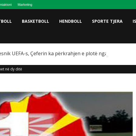
ntaktoni
Marketing
TBOLL
BASKETBOLL
HENDBOLL
SPORTE TJERA
I
snik UEFA-s, Çeferin ka përkrahjen e plotë nga Omeragiç
het në dy ditë