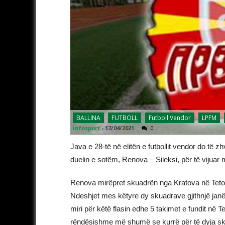
BALLINA
FUTBOLL
Futboll Vendor
LPFM
infosport
-
17/04/2021
0
Java e 28-të në elitën e futbollit vendor do të z
duelin e sotëm, Renova – Sileksi, për të vijuar 
Renova mirëpret skuadrën nga Kratova në Tetovë
Ndeshjet mes këtyre dy skuadrave gjithnjë janë 
miri për këtë flasin edhe 5 takimet e fundit në 
rëndësishme më shumë se kurrë për të dyja skua