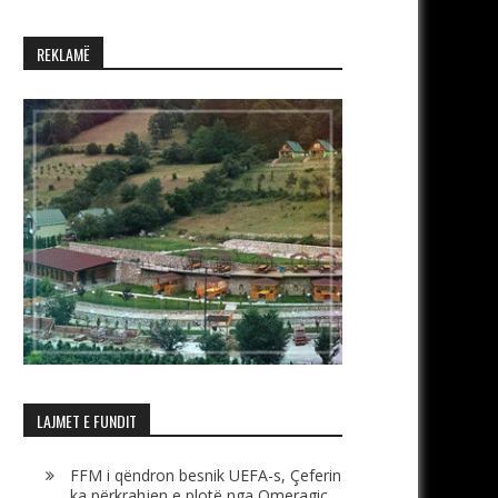
REKLAMË
LAJMET E FUNDIT
FFM i qëndron besnik UEFA-s, Çeferin
ka përkrahjen e plotë nga Omeragiç