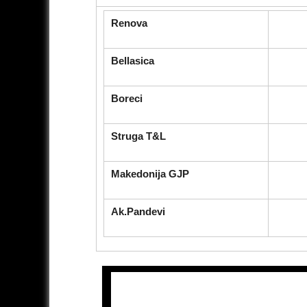
Renova
Bellasica
Boreci
Struga T&L
Makedonija GJP
Ak.Pandevi