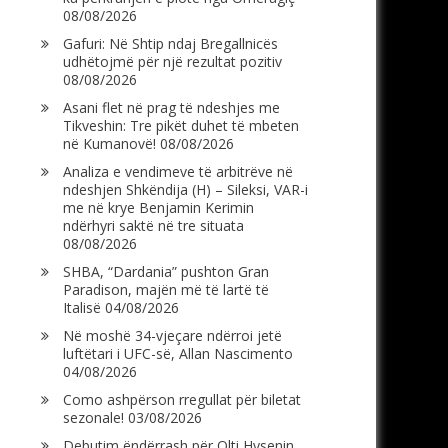
08/08/2026
Gafuri: Në Shtip ndaj Bregallnicës
udhëtojmë për një rezultat pozitiv
08/08/2026
Asani flet në prag të ndeshjes me
Tikveshin: Tre pikët duhet të mbeten
në Kumanovë!
08/08/2026
Analiza e vendimeve të arbitrëve në
ndeshjen Shkëndija (H) – Sileksi, VAR-i
me në krye Benjamin Kerimin
ndërhyri saktë në tre situata
08/08/2026
SHBA, “Dardania” pushton Gran
Paradison, majën më të lartë të
Italisë
04/08/2026
Në moshë 34-vjeçare ndërroi jetë
luftëtari i UFC-së, Allan Nascimento
04/08/2026
Como ashpërson rregullat për biletat
sezonale!
03/08/2026
Debutim ëndërrash për Olti Hysenin