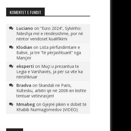
KOMENTET E FUNDIT
Luciano
on
“Euro 2024”, Sylvinho:
Ndeshja më e rëndësishme, por në
nëntor vendoset kualifikimi
Klodian
on
Lista përfundimtare e
Italisë, ja tre “të përjashtuarit” nga
Mançini
eksperti
on
Muçi u prezantua te
Legia e Varshavës, ja për sa vite ka
nënshkruar
Bradva
on
Skandali në Paris,
Kultesku, arbitri që në 2008-ën kishte
tentuar vetëvrasjen!
Mmabeg
on
Gjejnë pikën e dobët të
Khabib Nurmagomedov (VIDEO)