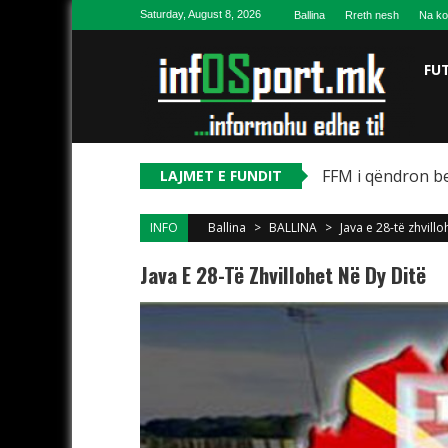
Skip to content
Saturday, August 8, 2026
Ballina
Rreth nesh
Na ko
FU
FFM i qëndron be
LAJMET E FUNDIT
INFO
Ballina
>
BALLINA
>
Java e 28-të zhvillo
Java E 28-Të Zhvillohet Në Dy Ditë