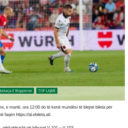
ëtarja E Shqipërisë
TOP LAJME
me, e martë, ora 12:00 do të kenë mundësi të blejnë bileta për
faqen https://al.ebileta.al/.
, përkatësisht në tribunat V 101 – V 103.