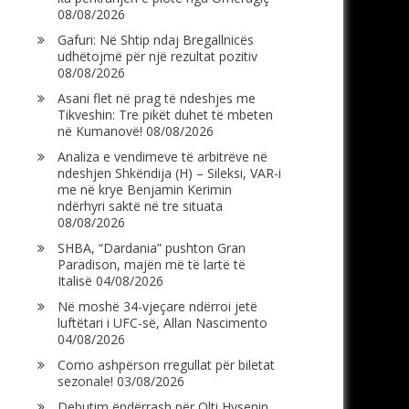
08/08/2026
Gafuri: Në Shtip ndaj Bregallnicës
udhëtojmë për një rezultat pozitiv
08/08/2026
Asani flet në prag të ndeshjes me
Tikveshin: Tre pikët duhet të mbeten
në Kumanovë!
08/08/2026
Analiza e vendimeve të arbitrëve në
ndeshjen Shkëndija (H) – Sileksi, VAR-i
me në krye Benjamin Kerimin
ndërhyri saktë në tre situata
08/08/2026
SHBA, “Dardania” pushton Gran
Paradison, majën më të lartë të
Italisë
04/08/2026
Në moshë 34-vjeçare ndërroi jetë
luftëtari i UFC-së, Allan Nascimento
04/08/2026
Como ashpërson rregullat për biletat
sezonale!
03/08/2026
Debutim ëndërrash për Olti Hysenin