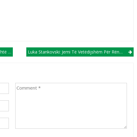
eses U21
Luka Stankovski: Jemi Të Vetëdijshëm Për Rëndësinë E Ndeshjes Kualifikuese Me Moldavinë