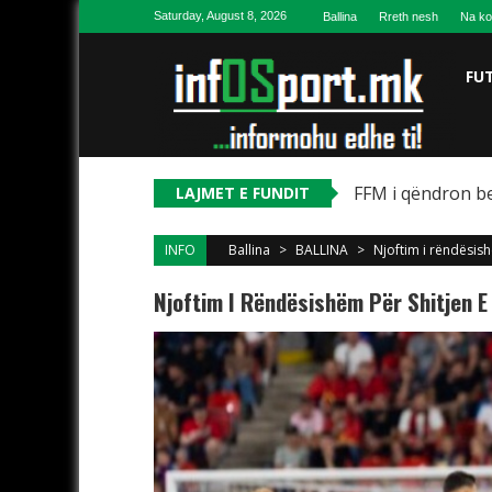
Skip to content
Saturday, August 8, 2026
Ballina
Rreth nesh
Na ko
FU
FFM i qëndron be
LAJMET E FUNDIT
INFO
Ballina
>
BALLINA
>
Njoftim i rëndësis
Njoftim I Rëndësishëm Për Shitjen E