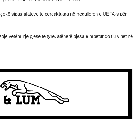
t çekë sipas afateve të përcaktuara në rregulloren e UEFA-s për
ojë vetëm një pjesë të tyre, atëherë pjesa e mbetur do t’u vihet në