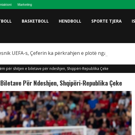
ntaktoni
Marketing
TBOLL
BASKETBOLL
HENDBOLL
SPORTE TJERA
I
snik UEFA-s, Çeferin ka përkrahjen e plotë nga Omeragiç
hëm për shitjen e biletave për ndeshjen, Shqipëri-Republika Çeke
 Biletave Për Ndeshjen, Shqipëri-Republika Çeke