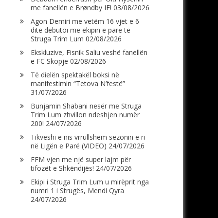
me fanellën e Brøndby IF!
03/08/2026
Agon Demiri me vetëm 16 vjet e 6
ditë debutoi me ekipin e parë të
Struga Trim Lum
02/08/2026
Ekskluzive, Fisnik Saliu veshë fanellën
e FC Skopje
02/08/2026
Të dielën spektakël boksi në
manifestimin “Tetova N’festë”
31/07/2026
Bunjamin Shabani nesër me Struga
Trim Lum zhvillon ndeshjen numër
200!
24/07/2026
Tikveshi e nis vrrullshëm sezonin e ri
në Ligën e Parë (VIDEO)
24/07/2026
FFM vjen me një super lajm për
tifozët e Shkëndijës!
24/07/2026
Ekipi i Struga Trim Lum u mirëprit nga
numri 1 i Strugës, Mendi Qyra
24/07/2026