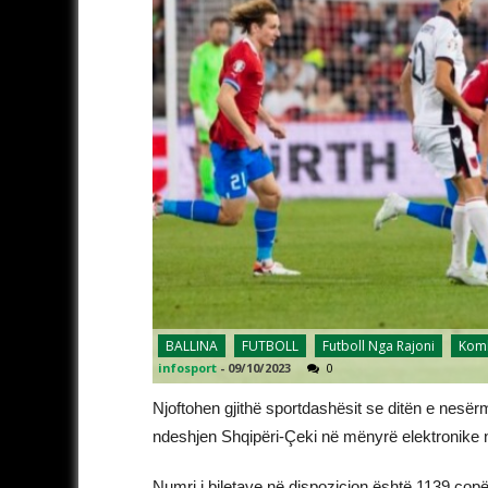
BALLINA
FUTBOLL
Futboll Nga Rajoni
Komb
infosport
-
09/10/2023
0
Njoftohen gjithë sportdashësit se ditën e nesër
ndeshjen Shqipëri-Çeki në mënyrë elektronike në 
Numri i biletave në dispozicion është 1139 copë