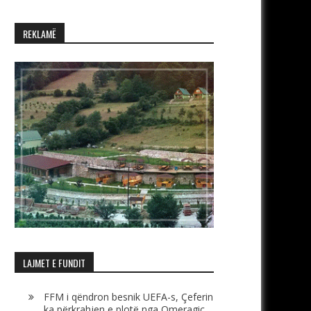
REKLAMË
LAJMET E FUNDIT
FFM i qëndron besnik UEFA-s, Çeferin
ka përkrahjen e plotë nga Omeragiç