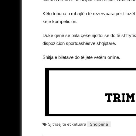
Këto tribuna u mbajtën të rezervuara për tifozë
këtë kompeticion.
Duke qenë se pala çeke njoftoi se do të shfrytëz
dispozicion sportdashësve shqiptarë.
Shitja e biletave do të jetë vetëm online.
Gjithsej të etiketuara
Shqiperia