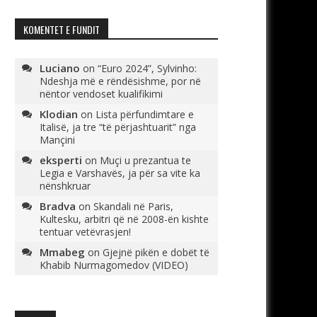
KOMENTET E FUNDIT
Luciano
on
“Euro 2024”, Sylvinho:
Ndeshja më e rëndësishme, por në
nëntor vendoset kualifikimi
Klodian
on
Lista përfundimtare e
Italisë, ja tre “të përjashtuarit” nga
Mançini
eksperti
on
Muçi u prezantua te
Legia e Varshavës, ja për sa vite ka
nënshkruar
Bradva
on
Skandali në Paris,
Kultesku, arbitri që në 2008-ën kishte
tentuar vetëvrasjen!
Mmabeg
on
Gjejnë pikën e dobët të
Khabib Nurmagomedov (VIDEO)