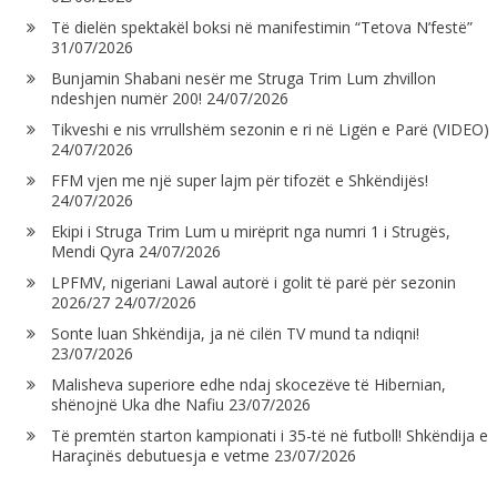
Të dielën spektakël boksi në manifestimin “Tetova N’festë”
31/07/2026
Bunjamin Shabani nesër me Struga Trim Lum zhvillon
ndeshjen numër 200!
24/07/2026
Tikveshi e nis vrrullshëm sezonin e ri në Ligën e Parë (VIDEO)
24/07/2026
FFM vjen me një super lajm për tifozët e Shkëndijës!
24/07/2026
Ekipi i Struga Trim Lum u mirëprit nga numri 1 i Strugës,
Mendi Qyra
24/07/2026
LPFMV, nigeriani Lawal autorë i golit të parë për sezonin
2026/27
24/07/2026
Sonte luan Shkëndija, ja në cilën TV mund ta ndiqni!
23/07/2026
Malisheva superiore edhe ndaj skocezëve të Hibernian,
shënojnë Uka dhe Nafiu
23/07/2026
Të premtën starton kampionati i 35-të në futboll! Shkëndija e
Haraçinës debutuesja e vetme
23/07/2026