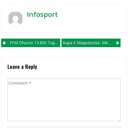
Infosport
Post navigation
FFM Dhuron 13.800 Topa Të Futbollit Për Të Gjitha Klubet Nga Të Gjitha Kategoritë
Kupa E Maqedonisë, Mësohen Çiftet Çerekfinaliste
Leave a Reply