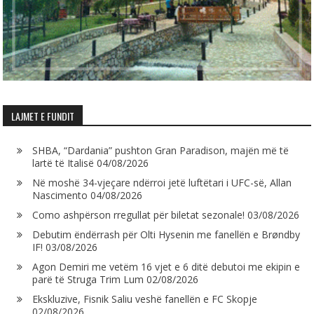
LAJMET E FUNDIT
SHBA, “Dardania” pushton Gran Paradison, majën më të
lartë të Italisë
04/08/2026
Në moshë 34-vjeçare ndërroi jetë luftëtari i UFC-së, Allan
Nascimento
04/08/2026
Como ashpërson rregullat për biletat sezonale!
03/08/2026
Debutim ëndërrash për Olti Hysenin me fanellën e Brøndby
IF!
03/08/2026
Agon Demiri me vetëm 16 vjet e 6 ditë debutoi me ekipin e
parë të Struga Trim Lum
02/08/2026
Ekskluzive, Fisnik Saliu veshë fanellën e FC Skopje
02/08/2026