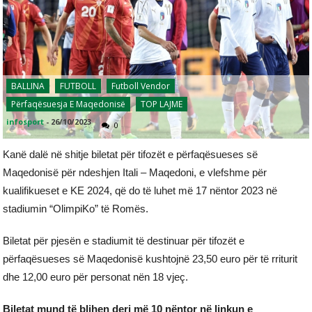
BALLINA
FUTBOLL
Futboll Vendor
Përfaqësuesja E Maqedonisë
TOP LAJME
infosport
-
26/10/2023
0
Kanë dalë në shitje biletat për tifozët e përfaqësueses së
Maqedonisë për ndeshjen Itali – Maqedoni, e vlefshme për
kualifikueset e KE 2024, që do të luhet më 17 nëntor 2023 në
stadiumin “OlimpiKo” të Romës.
Biletat për pjesën e stadiumit të destinuar për tifozët e
përfaqësueses së Maqedonisë kushtojnë 23,50 euro për të rriturit
dhe 12,00 euro për personat nën 18 vjeç.
Biletat mund të blihen deri më 10 nëntor në linkun e