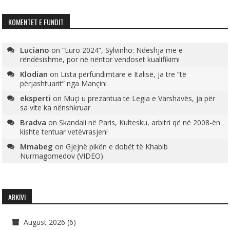
KOMENTET E FUNDIT
Luciano
on
“Euro 2024”, Sylvinho: Ndeshja më e
rëndësishme, por në nëntor vendoset kualifikimi
Klodian
on
Lista përfundimtare e Italisë, ja tre “të
përjashtuarit” nga Mançini
eksperti
on
Muçi u prezantua te Legia e Varshavës, ja për
sa vite ka nënshkruar
Bradva
on
Skandali në Paris, Kultesku, arbitri që në 2008-ën
kishte tentuar vetëvrasjen!
Mmabeg
on
Gjejnë pikën e dobët të Khabib
Nurmagomedov (VIDEO)
ARKIVI
August 2026
(6)