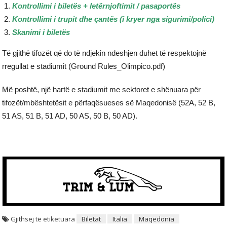
Kontrollimi i biletës + letërnjoftimit / pasaportës
Kontrollimi i trupit dhe çantës (i kryer nga sigurimi/polici)
Skanimi i biletës
Të gjithë tifozët që do të ndjekin ndeshjen duhet të respektojnë
rregullat e stadiumit (Ground Rules_Olimpico.pdf)
Më poshtë, një hartë e stadiumit me sektoret e shënuara për
tifozët/mbështetësit e përfaqësueses së Maqedonisë (52A, 52 B,
51 AS, 51 B, 51 AD, 50 AS, 50 B, 50 AD).
Gjithsej të etiketuara
Biletat
Italia
Maqedonia