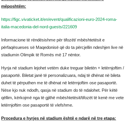
mëposhtëm:
https://figc.vivaticket.it/en/event/qualificazioni-euro-2024-roma-
italia-macedonia-del-nord-guests/221609
Informacione të rëndësishme për tifozët/ mbështetësit e
përfaqësueses së Maqedonisë që do ta përcjellin ndeshjen live në
stadiumin Olimpik të Romës më 17 nëntor.
Hyrja në stadium lejohet vetëm duke treguar biletën + letërnjoftim /
pasaportë. Biletat janë të personalizuara, ndaj të dhënat në bileta
duhet të përputhen me të dhënat në letërnjoftim ose pasaportë.
Nëse kjo nuk ndodh, qasja në stadium do të ndalohet. Për këtë
qëllim, kërkojmë nga të gjithë mbështetësit/tifozët të kenë me vete
letërnjoftim ose pasaportë të vlefshme.
Procedura e hyrjes në stadium është e ndarë në tre etapa: