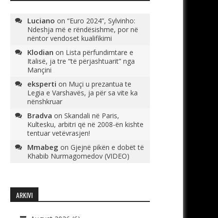
Luciano
on
“Euro 2024”, Sylvinho:
Ndeshja më e rëndësishme, por në
nëntor vendoset kualifikimi
Klodian
on
Lista përfundimtare e
Italisë, ja tre “të përjashtuarit” nga
Mançini
eksperti
on
Muçi u prezantua te
Legia e Varshavës, ja për sa vite ka
nënshkruar
Bradva
on
Skandali në Paris,
Kultesku, arbitri që në 2008-ën kishte
tentuar vetëvrasjen!
Mmabeg
on
Gjejnë pikën e dobët të
Khabib Nurmagomedov (VIDEO)
ARKIVI