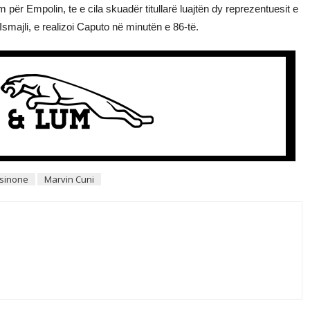
m për Empolin, te e cila skuadër titullarë luajtën dy reprezentuesit e
smajli, e realizoi Caputo në minutën e 86-të.
osinone
Marvin Cuni