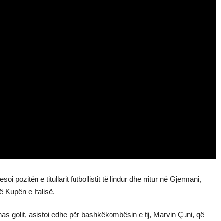
 pozitën e titullarit futbollistit të lindur dhe rritur në Gjermani,
në Kupën e Italisë.
ahas golit, asistoi edhe për bashkëkombësin e tij, Marvin Çuni, që