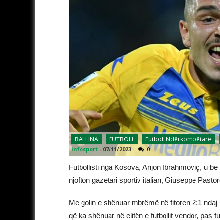
BALLINA
FUTBOLL
Futboll Ndërkombëtarë
infosport
-
07/11/2023
0
Futbollisti nga Kosova, Arijon Ibrahimoviç, u bë lo
njofton gazetari sportiv italian, Giuseppe Pastor
Me golin e shënuar mbrëmë në fitoren 2:1 ndaj Empo
që ka shënuar në elitën e futbollit vendor, pas fu