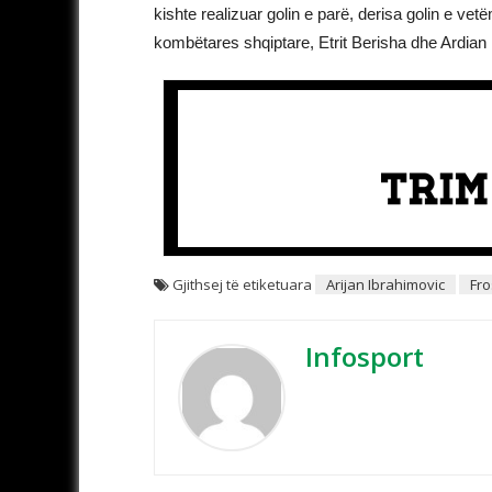
kishte realizuar golin e parë, derisa golin e vetë
kombëtares shqiptare, Etrit Berisha dhe Ardian I
Gjithsej të etiketuara
Arijan Ibrahimovic
Fr
Infosport