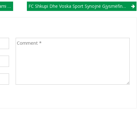
 Ohër!
FC Shkupi Dhe Voska Sport Synojnë Gjysmëfinalet E Kupës