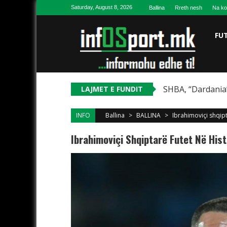
Skip to content
Saturday, August 8, 2026
Ballina
Rreth nesh
Na ko
FU
SHBA, “Dardania”
LAJMET E FUNDIT
INFO
Ballina
>
BALLINA
>
Ibrahimoviçi shqipt
Ibrahimoviçi Shqiptarë Futet Në Hist