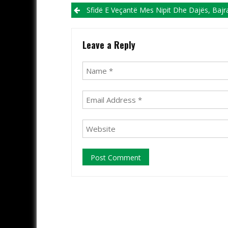
Post navigation
Sfidë E Veçantë Mes Nipit Dhe Dajës, Bajrami Mirëpret Rufatin Në
Leave a Reply