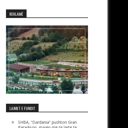
REKLAMË
LAJMET E FUNDIT
SHBA, “Dardania” pushton Gran
Paradison, majën më të lartë të