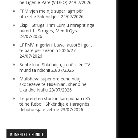
në Ligën e Parë (VIDEO)
24/07/2026
FFM vjen me një super lajm për
tifozët e Shkëndijës!
24/07/2026
Ekipi i Struga Trim Lum u mirëprit nga
numri 1 i Strugës, Mendi Qyra
24/07/2026
LPFMV, nigeriani Lawal autorë i golit
të parë për sezonin 2026/27
24/07/2026
Sonte luan Shkëndija, ja në cilën TV
mund ta ndiqni!
23/07/2026
Malisheva superiore edhe ndaj
skocezëve të Hibernian, shënojnë
Uka dhe Nafiu
23/07/2026
Të premtën starton kampionati i 35-
të në futboll! Shkëndija e Haraçinës
debutuesja e vetme
23/07/2026
KOMENTET E FUNDIT