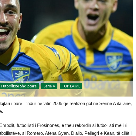
Futbollistë Shqiptarë
Serie A
TOP LAJME
jtari i parë i lindur në vitin 2005 që realizon gol në Serinë A italiane,
e.
lit, futbollisti i Frosinones, e theu rekordin si futbollisti më i ri
tbollistëve, si Romero, Afena Gyan, Diallo, Pellegri e Kean, të cilët i