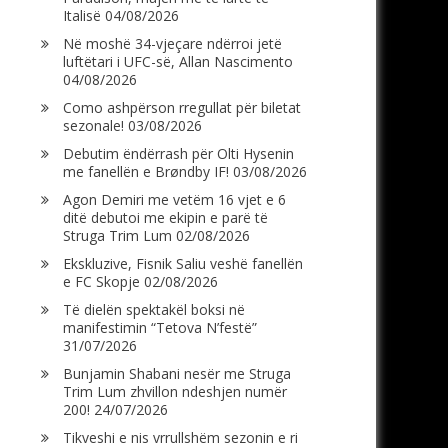
Italisë
04/08/2026
Në moshë 34-vjeçare ndërroi jetë
luftëtari i UFC-së, Allan Nascimento
04/08/2026
Como ashpërson rregullat për biletat
sezonale!
03/08/2026
Debutim ëndërrash për Olti Hysenin
me fanellën e Brøndby IF!
03/08/2026
Agon Demiri me vetëm 16 vjet e 6
ditë debutoi me ekipin e parë të
Struga Trim Lum
02/08/2026
Ekskluzive, Fisnik Saliu veshë fanellën
e FC Skopje
02/08/2026
Të dielën spektakël boksi në
manifestimin “Tetova N’festë”
31/07/2026
Bunjamin Shabani nesër me Struga
Trim Lum zhvillon ndeshjen numër
200!
24/07/2026
Tikveshi e nis vrrullshëm sezonin e ri