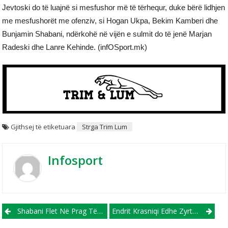
Jevtoski do të luajnë si mesfushor më të tërhequr, duke bërë lidhjen
me mesfushorët me ofenziv, si Hogan Ukpa, Bekim Kamberi dhe
Bunjamin Shabani, ndërkohë në vijën e sulmit do të jenë Marjan
Radeski dhe Lanre Kehinde. (infOSport.mk)
Gjithsej të etiketuara
Strga Trim Lum
Infosport
Post navigation
Shabani Flet Në Prag Të Ndeshjes Me AP Brera: Të Ju Kthehemi Fitoreve, Ekipi Ka Forcë Dhe Kualitet
Endrit Krasniqi Edhe Zyrtarisht Pjesë E FC Suharekës