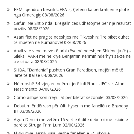
FFM i qëndron besnik UEFA-s, Çeferin ka përkrahjen e plotë
nga Omeragiç
08/08/2026
Gafuri: Në Shtip ndaj Bregallnicës udhëtojmë për një rezultat
pozitiv
08/08/2026
Asani flet në prag të ndeshjes me Tikveshin: Tre pikët duhet
të mbeten në Kumanovë!
08/08/2026
Analiza e vendimeve të arbitrëve në ndeshjen Shkëndija (H) –
Sileksi, VAR-i me në krye Benjamin Kerimin ndërhyri saktë në
tre situata
08/08/2026
SHBA, “Dardania” pushton Gran Paradison, majën më të
lartë të Italisë
04/08/2026
Në moshë 34-vjeçare ndërroi jetë luftëtari i UFC-së, Allan
Nascimento
04/08/2026
Como ashpërson rregullat për biletat sezonale!
03/08/2026
Debutim ëndërrash për Olti Hysenin me fanellën e Brøndby
IF!
03/08/2026
Agon Demiri me vetëm 16 vjet e 6 ditë debutoi me ekipin e
parë të Struga Trim Lum
02/08/2026
Ekskluzive, Fisnik Saliu veshë fanellën e FC Skopje