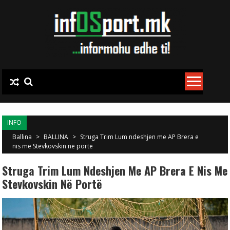
Skip to content
INFO
Ballina
>
BALLINA
>
Struga Trim Lum ndeshjen me AP Brera e
nis me Stevkovskin në portë
Struga Trim Lum Ndeshjen Me AP Brera E Nis Me
Stevkovskin Në Portë