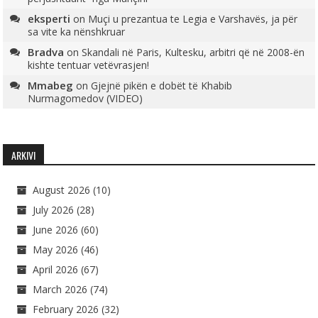
eksperti
on
Muçi u prezantua te Legia e Varshavës, ja për
sa vite ka nënshkruar
Bradva
on
Skandali në Paris, Kultesku, arbitri që në 2008-ën
kishte tentuar vetëvrasjen!
Mmabeg
on
Gjejnë pikën e dobët të Khabib
Nurmagomedov (VIDEO)
ARKIVI
August 2026
(10)
July 2026
(28)
June 2026
(60)
May 2026
(46)
April 2026
(67)
March 2026
(74)
February 2026
(32)