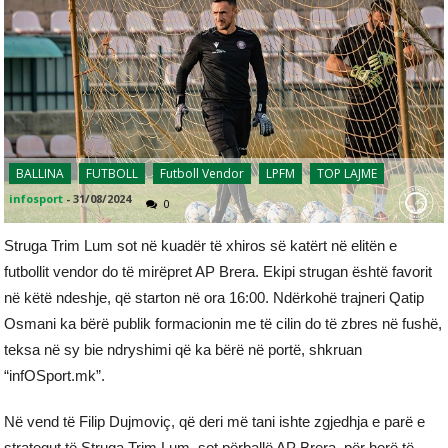
BALLINA
FUTBOLL
Futboll Vendor
LPFM
TOP LAJME
infosport
-
31/08/2024
0
Struga Trim Lum sot në kuadër të xhiros së katërt në elitën e
futbollit vendor do të mirëpret AP Brera. Ekipi strugan është favorit
në këtë ndeshje, që starton në ora 16:00. Ndërkohë trajneri Qatip
Osmani ka bërë publik formacionin me të cilin do të zbres në fushë,
teksa në sy bie ndryshimi që ka bërë në portë, shkruan
“infOSport.mk”.
Në vend të Filip Dujmoviç, që deri më tani ishte zgjedhja e parë e
strategut të Struga Trim Lum, sot përballë AP Brera, për herë të