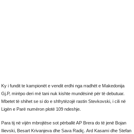
Ky i fundit te kampionët e vendit erdhi nga rradhët e Makedonija
Gj.P, mirëpo deri më tani nuk kishte mundësinë për të debutuar.
Mbetet të shihet se si do e shfrytëzojë rastin Stevkovski, i cili në
Ligën e Parë numëron plotë 109 ndeshje.
Para tij në vijën mbrojtëse sot përballë AP Brera do të jenë Bojan
Ilievski, Besart Krivanjeva dhe Sava Radiç. Ard Kasami dhe Stefan