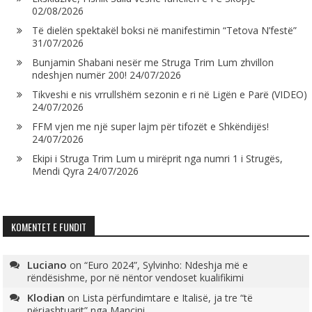
02/08/2026
Të dielën spektakël boksi në manifestimin “Tetova N’festë”
31/07/2026
Bunjamin Shabani nesër me Struga Trim Lum zhvillon
ndeshjen numër 200!
24/07/2026
Tikveshi e nis vrrullshëm sezonin e ri në Ligën e Parë (VIDEO)
24/07/2026
FFM vjen me një super lajm për tifozët e Shkëndijës!
24/07/2026
Ekipi i Struga Trim Lum u mirëprit nga numri 1 i Strugës,
Mendi Qyra
24/07/2026
KOMENTET E FUNDIT
Luciano
on
“Euro 2024”, Sylvinho: Ndeshja më e
rëndësishme, por në nëntor vendoset kualifikimi
Klodian
on
Lista përfundimtare e Italisë, ja tre “të
përjashtuarit” nga Mançini