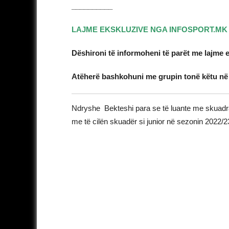
__________
LAJME EKSKLUZIVE NGA INFOSPORT.MK
Dëshironi të informoheni të parët me lajme 
Atëherë bashkohuni me grupin tonë këtu n
Ndryshe Bekteshi para se të luante me skuadra
me të cilën skuadër si junior në sezonin 2022/