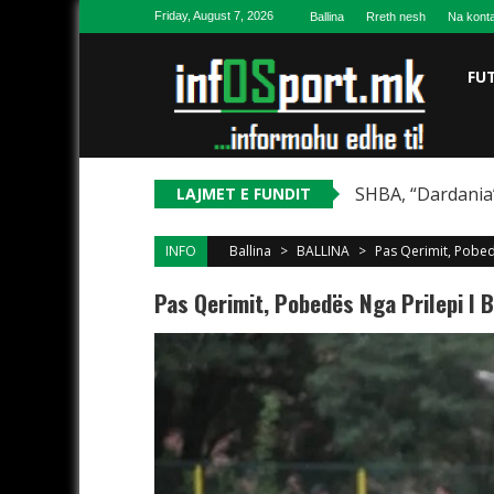
Skip to content
Friday, August 7, 2026
Ballina
Rreth nesh
Na konta
FU
SHBA, “Dardania”
LAJMET E FUNDIT
INFO
Ballina
>
BALLINA
>
Pas Qerimit, Pobed
Pas Qerimit, Pobedës Nga Prilepi I