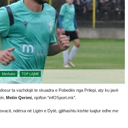
Merkato
TOP LAJME
endosur ta vazhdojë te skuadra e Pobedës nga Prilepi, aty ku javë
tër,
Metin Qerimi,
njofton “infOSport.mk”.
vacit, ndërsa në Ligën e Dytë, gjithashtu kishte luajtur edhe me