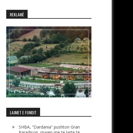
REKLAMË
LAJMET E FUNDIT
SHBA, “Dardania” pushton Gran
Paradison, majën më të lartë të