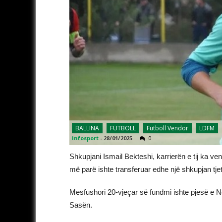
BALLINA
FUTBOLL
Futboll Vendor
LDFM
infosport
-
28/01/2025
0
Shkupjani Ismail Bekteshi, karrierën e tij ka v
më parë ishte transferuar edhe një shkupjan tje
Mesfushori 20-vjeçar së fundmi ishte pjesë e No
Sasën.