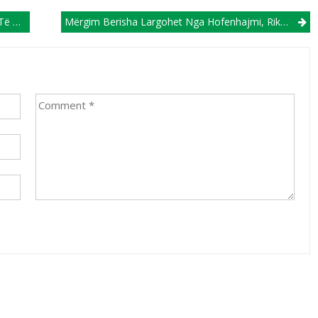
inj
Mërgim Berisha Largohet Nga Hofenhajmi, Rikthehet Te Augsburgu!