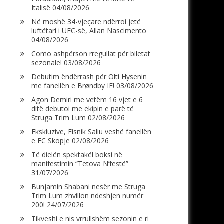
Italisë
04/08/2026
Në moshë 34-vjeçare ndërroi jetë
luftëtari i UFC-së, Allan Nascimento
04/08/2026
Como ashpërson rregullat për biletat
sezonale!
03/08/2026
Debutim ëndërrash për Olti Hysenin
me fanellën e Brøndby IF!
03/08/2026
Agon Demiri me vetëm 16 vjet e 6
ditë debutoi me ekipin e parë të
Struga Trim Lum
02/08/2026
Ekskluzive, Fisnik Saliu veshë fanellën
e FC Skopje
02/08/2026
Të dielën spektakël boksi në
manifestimin “Tetova N’festë”
31/07/2026
Bunjamin Shabani nesër me Struga
Trim Lum zhvillon ndeshjen numër
200!
24/07/2026
Tikveshi e nis vrrullshëm sezonin e ri