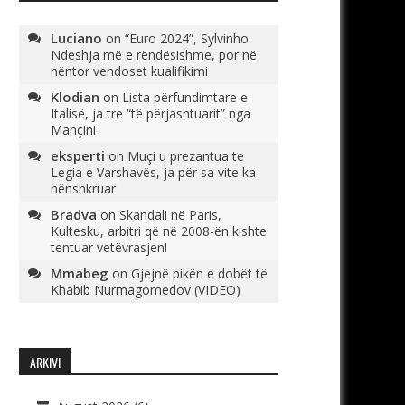
Luciano
on
“Euro 2024”, Sylvinho:
Ndeshja më e rëndësishme, por në
nëntor vendoset kualifikimi
Klodian
on
Lista përfundimtare e
Italisë, ja tre “të përjashtuarit” nga
Mançini
eksperti
on
Muçi u prezantua te
Legia e Varshavës, ja për sa vite ka
nënshkruar
Bradva
on
Skandali në Paris,
Kultesku, arbitri që në 2008-ën kishte
tentuar vetëvrasjen!
Mmabeg
on
Gjejnë pikën e dobët të
Khabib Nurmagomedov (VIDEO)
ARKIVI