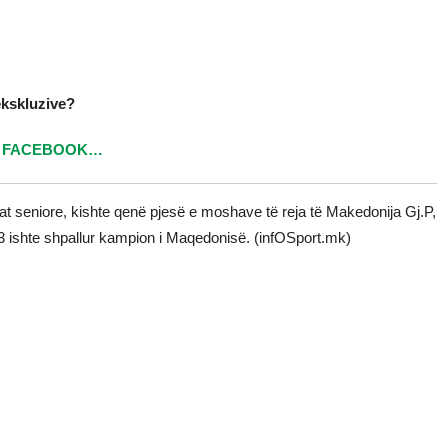
ekskluzive?
ë
FACEBOOK…
t seniore, kishte qenë pjesë e moshave të reja të Makedonija Gj.P,
23 ishte shpallur kampion i Maqedonisë. (infOSport.mk)