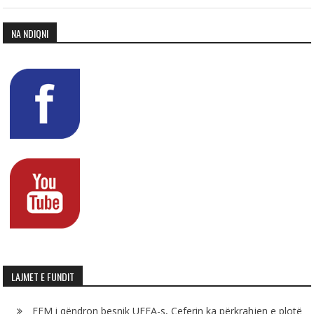
NA NDIQNI
LAJMET E FUNDIT
FFM i qëndron besnik UEFA-s, Çeferin ka përkrahjen e plotë