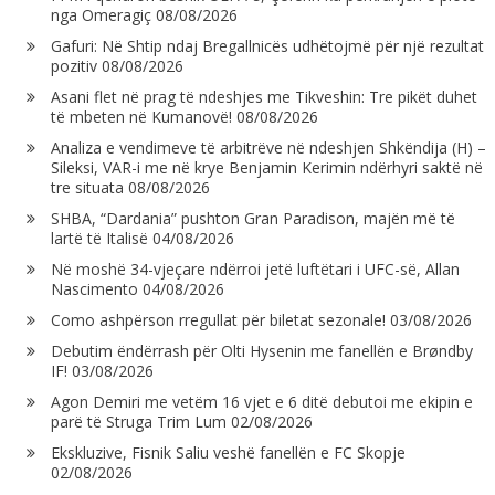
nga Omeragiç
08/08/2026
Gafuri: Në Shtip ndaj Bregallnicës udhëtojmë për një rezultat
pozitiv
08/08/2026
Asani flet në prag të ndeshjes me Tikveshin: Tre pikët duhet
të mbeten në Kumanovë!
08/08/2026
Analiza e vendimeve të arbitrëve në ndeshjen Shkëndija (H) –
Sileksi, VAR-i me në krye Benjamin Kerimin ndërhyri saktë në
tre situata
08/08/2026
SHBA, “Dardania” pushton Gran Paradison, majën më të
lartë të Italisë
04/08/2026
Në moshë 34-vjeçare ndërroi jetë luftëtari i UFC-së, Allan
Nascimento
04/08/2026
Como ashpërson rregullat për biletat sezonale!
03/08/2026
Debutim ëndërrash për Olti Hysenin me fanellën e Brøndby
IF!
03/08/2026
Agon Demiri me vetëm 16 vjet e 6 ditë debutoi me ekipin e
parë të Struga Trim Lum
02/08/2026
Ekskluzive, Fisnik Saliu veshë fanellën e FC Skopje
02/08/2026