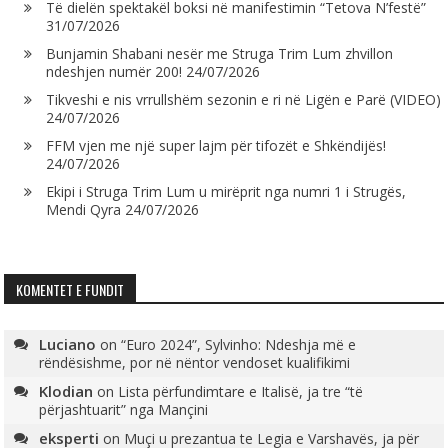
Të dielën spektakël boksi në manifestimin “Tetova N’festë”
31/07/2026
Bunjamin Shabani nesër me Struga Trim Lum zhvillon
ndeshjen numër 200!
24/07/2026
Tikveshi e nis vrrullshëm sezonin e ri në Ligën e Parë (VIDEO)
24/07/2026
FFM vjen me një super lajm për tifozët e Shkëndijës!
24/07/2026
Ekipi i Struga Trim Lum u mirëprit nga numri 1 i Strugës,
Mendi Qyra
24/07/2026
KOMENTET E FUNDIT
Luciano
on
“Euro 2024”, Sylvinho: Ndeshja më e
rëndësishme, por në nëntor vendoset kualifikimi
Klodian
on
Lista përfundimtare e Italisë, ja tre “të
përjashtuarit” nga Mançini
eksperti
on
Muçi u prezantua te Legia e Varshavës, ja për