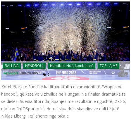
BALLINA
HENDBOLL
Hendboll Ndërkombëtarë
TOP LAJME
infosport
-
30/01/2022
0
Kombëtarja e Suedisë ka fituar titullin e kampionit të Evropës në
hendboll, që këtë vit u zhvillua në Hungari. Në finalen dramatike të
së dielës, Suedia fitoi ndaj Spanjës me rezultatin e ngushtë, 27:26,
njofton “infOSport.mk”. Hero i skuadrës skandinave doli të jetë
Niklas Elberg, i cili shënoi nga pika e