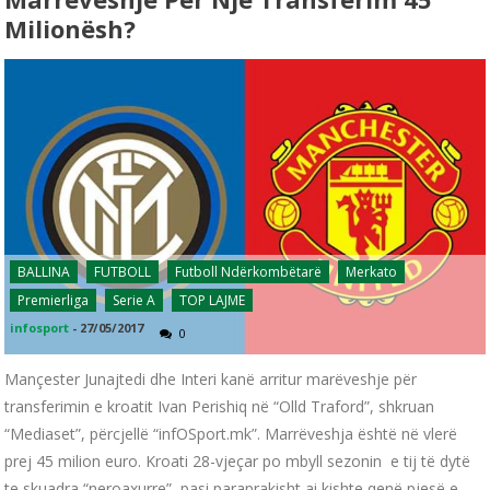
Milionësh?
BALLINA
FUTBOLL
Futboll Ndërkombëtarë
Merkato
Premierliga
Serie A
TOP LAJME
infosport
-
27/05/2017
0
Mançester Junajtedi dhe Interi kanë arritur marëveshje për
transferimin e kroatit Ivan Perishiq në “Olld Traford”, shkruan
“Mediaset”, përcjellë “infOSport.mk”. Marrëveshja është në vlerë
prej 45 milion euro. Kroati 28-vjeçar po mbyll sezonin e tij të dytë
te skuadra “neroaxurre”, pasi paraprakisht ai kishte qenë pjesë e