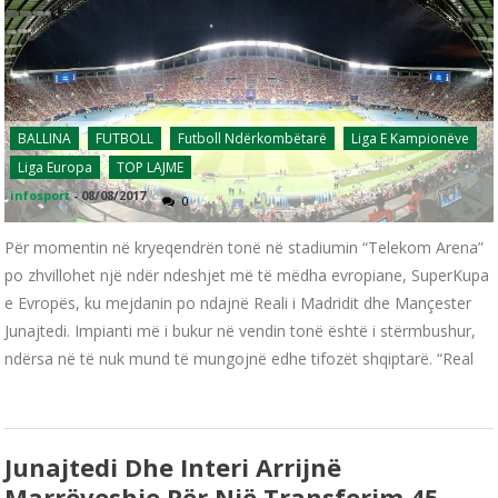
BALLINA
FUTBOLL
Futboll Ndërkombëtarë
Liga E Kampionëve
Liga Europa
TOP LAJME
infosport
-
08/08/2017
0
Për momentin në kryeqendrën tonë në stadiumin “Telekom Arena”
po zhvillohet një ndër ndeshjet më të mëdha evropiane, SuperKupa
e Evropës, ku mejdanin po ndajnë Reali i Madridit dhe Mançester
Junajtedi. Impianti më i bukur në vendin tonë është i stërmbushur,
ndërsa në të nuk mund të mungojnë edhe tifozët shqiptarë. “Real
Junajtedi Dhe Interi Arrijnë
Marrëveshje Për Një Transferim 45