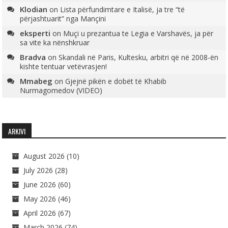
Klodian
on
Lista përfundimtare e Italisë, ja tre “të
përjashtuarit” nga Mançini
eksperti
on
Muçi u prezantua te Legia e Varshavës, ja për
sa vite ka nënshkruar
Bradva
on
Skandali në Paris, Kultesku, arbitri që në 2008-ën
kishte tentuar vetëvrasjen!
Mmabeg
on
Gjejnë pikën e dobët të Khabib
Nurmagomedov (VIDEO)
ARKIVI
August 2026
(10)
July 2026
(28)
June 2026
(60)
May 2026
(46)
April 2026
(67)
March 2026
(74)