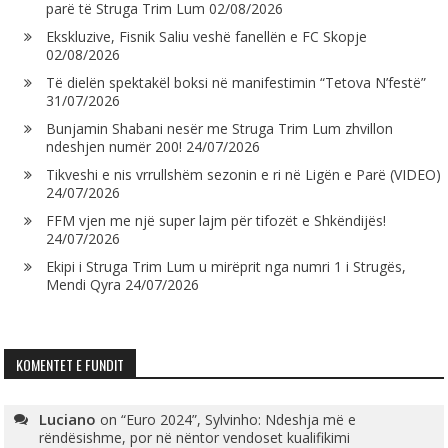
parë të Struga Trim Lum
02/08/2026
Ekskluzive, Fisnik Saliu veshë fanellën e FC Skopje
02/08/2026
Të dielën spektakël boksi në manifestimin “Tetova N’festë”
31/07/2026
Bunjamin Shabani nesër me Struga Trim Lum zhvillon
ndeshjen numër 200!
24/07/2026
Tikveshi e nis vrrullshëm sezonin e ri në Ligën e Parë (VIDEO)
24/07/2026
FFM vjen me një super lajm për tifozët e Shkëndijës!
24/07/2026
Ekipi i Struga Trim Lum u mirëprit nga numri 1 i Strugës,
Mendi Qyra
24/07/2026
KOMENTET E FUNDIT
Luciano
on
“Euro 2024”, Sylvinho: Ndeshja më e
rëndësishme, por në nëntor vendoset kualifikimi