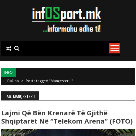
Skip to content
INFO
Ballina
>
Posts tagged "Mançester J."
TAG: MANÇESTER J.
Lajmi Që Bën Krenarë Të Gjithë
Shqiptarët Në “Telekom Arena” (FOTO)