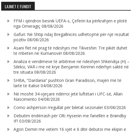
LAJMET E FUNDIT
FFM i qëndron besnik UEFA-s, Çeferin ka përkrahjen e plotë
nga Omeragiç
08/08/2026
Gafuri: Në Shtip ndaj Bregallnicës udhëtojmë për një rezultat
pozitiv
08/08/2026
Asani flet në prag të ndeshjes me Tikveshin: Tre pikët duhet
të mbeten në Kumanovë!
08/08/2026
Analiza e vendimeve të arbitrëve në ndeshjen Shkëndija (H) –
Sileksi, VAR-i me në krye Benjamin Kerimin ndërhyri saktë në
tre situata
08/08/2026
SHBA, “Dardania” pushton Gran Paradison, majën më të
lartë të Italisë
04/08/2026
Në moshë 34-vjeçare ndërroi jetë luftëtari i UFC-së, Allan
Nascimento
04/08/2026
Como ashpërson rregullat për biletat sezonale!
03/08/2026
Debutim ëndërrash për Olti Hysenin me fanellën e Brøndby
IF!
03/08/2026
Agon Demiri me vetëm 16 vjet e 6 ditë debutoi me ekipin e