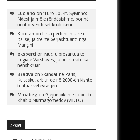
Luciano
on
“Euro 2024”, Sylvinho:
Ndeshja më e rëndësishme, por në
nëntor vendoset kualifikimi
Klodian
on
Lista përfundimtare e
Italisë, ja tre “të përjashtuarit” nga
Mançini
eksperti
on
Muçi u prezantua te
Legia e Varshavës, ja për sa vite ka
nënshkruar
Bradva
on
Skandali në Paris,
Kultesku, arbitri që në 2008-ën kishte
tentuar vetëvrasjen!
Mmabeg
on
Gjejnë pikën e dobët të
Khabib Nurmagomedov (VIDEO)
ARKIVI