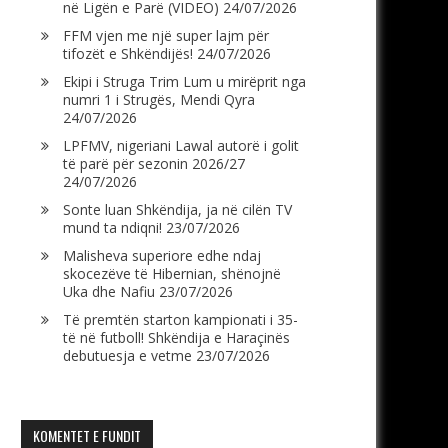
në Ligën e Parë (VIDEO)
24/07/2026
FFM vjen me një super lajm për
tifozët e Shkëndijës!
24/07/2026
Ekipi i Struga Trim Lum u mirëprit nga
numri 1 i Strugës, Mendi Qyra
24/07/2026
LPFMV, nigeriani Lawal autorë i golit
të parë për sezonin 2026/27
24/07/2026
Sonte luan Shkëndija, ja në cilën TV
mund ta ndiqni!
23/07/2026
Malisheva superiore edhe ndaj
skocezëve të Hibernian, shënojnë
Uka dhe Nafiu
23/07/2026
Të premtën starton kampionati i 35-
të në futboll! Shkëndija e Haraçinës
debutuesja e vetme
23/07/2026
KOMENTET E FUNDIT