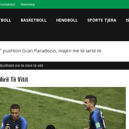
 kontaktoni
Marketing
TBOLL
BASKETBOLL
HENDBOLL
SPORTE TJERA
I
 pushton Gran Paradison, majën më të lartë të Italisë
bollistët më të mirë të vitit
irë Të Vitit