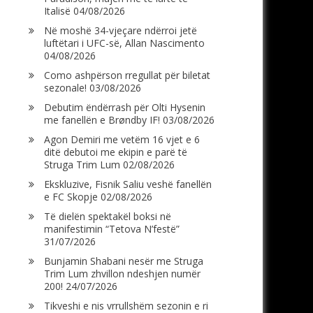
Italisë
04/08/2026
Në moshë 34-vjeçare ndërroi jetë
luftëtari i UFC-së, Allan Nascimento
04/08/2026
Como ashpërson rregullat për biletat
sezonale!
03/08/2026
Debutim ëndërrash për Olti Hysenin
me fanellën e Brøndby IF!
03/08/2026
Agon Demiri me vetëm 16 vjet e 6
ditë debutoi me ekipin e parë të
Struga Trim Lum
02/08/2026
Ekskluzive, Fisnik Saliu veshë fanellën
e FC Skopje
02/08/2026
Të dielën spektakël boksi në
manifestimin “Tetova N’festë”
31/07/2026
Bunjamin Shabani nesër me Struga
Trim Lum zhvillon ndeshjen numër
200!
24/07/2026
Tikveshi e nis vrrullshëm sezonin e ri