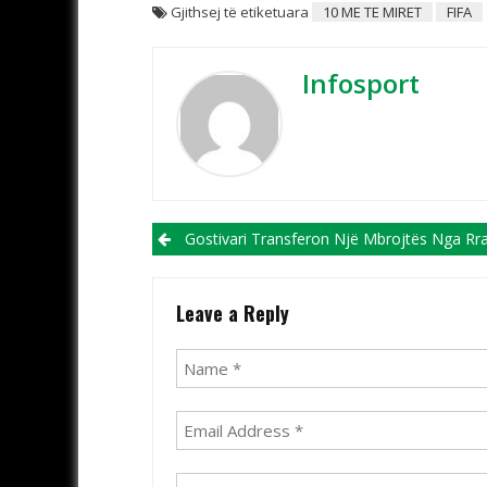
Gjithsej të etiketuara
10 ME TE MIRET
FIFA
Infosport
Post navigation
Gostivari Transferon Një Mbrojtës Nga Rradhët E Sil
Leave a Reply