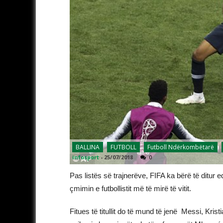
BALLINA
FUTBOLL
Futboll Ndërkombëtarë
infosport
-
25/07/2018
0
Pas listës së trajnerëve, FIFA ka bërë të ditur ed
çmimin e futbollistit më të mirë të vitit.
Fitues të titullit do të mund të jenë Messi, Kris