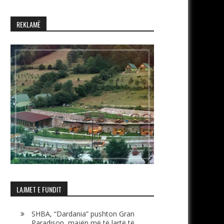
REKLAMË
LAJMET E FUNDIT
SHBA, “Dardania” pushton Gran
Paradison, majën më të lartë të