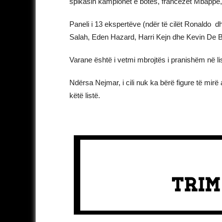
spikasin kampionët e botës, francezët Mbappé
Paneli i 13 ekspertëve (ndër të cilët Ronaldo
Salah, Eden Hazard, Harri Kejn dhe Kevin De B
Varane është i vetmi mbrojtës i pranishëm në lis
Ndërsa Nejmar, i cili nuk ka bërë figure të mir
këtë listë.