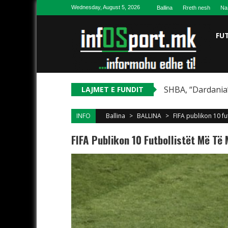
Skip to content
Wednesday, August 5, 2026
Ballina
Rreth nesh
Na
FU
SHBA, “Dardania”
LAJMET E FUNDIT
INFO
Ballina
>
BALLINA
>
FIFA publikon 10 fut
FIFA Publikon 10 Futbollistët Më Të M