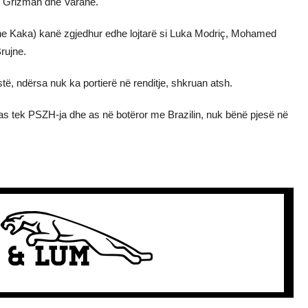
, Grizman dhe Varane.
 dhe Kaka) kanë zgjedhur edhe lojtarë si Luka Modriç, Mohamed
rujne.
të, ndërsa nuk ka portierë në renditje, shkruan atsh.
ë as tek PSZH-ja dhe as në botëror me Brazilin, nuk bënë pjesë në