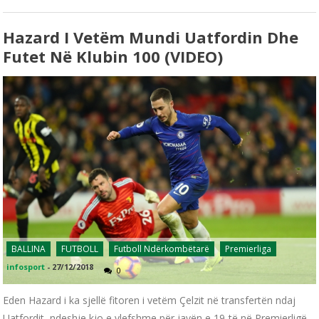
Hazard I Vetëm Mundi Uatfordin Dhe
Futet Në Klubin 100 (VIDEO)
BALLINA
FUTBOLL
Futboll Ndërkombëtarë
Premierliga
infosport
-
27/12/2018
0
Eden Hazard i ka sjellë fitoren i vetëm Çelzit në transfertën ndaj
Uatfordit, ndeshje kjo e vlefshme për javën e 19-të në Premierligë,