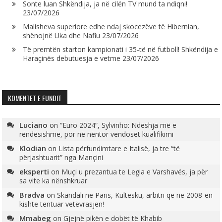
Sonte luan Shkëndija, ja në cilën TV mund ta ndiqni!
23/07/2026
Malisheva superiore edhe ndaj skocezëve të Hibernian,
shënojnë Uka dhe Nafiu
23/07/2026
Të premtën starton kampionati i 35-të në futboll! Shkëndija e
Haraçinës debutuesja e vetme
23/07/2026
KOMENTET E FUNDIT
Luciano
on
“Euro 2024”, Sylvinho: Ndeshja më e
rëndësishme, por në nëntor vendoset kualifikimi
Klodian
on
Lista përfundimtare e Italisë, ja tre “të
përjashtuarit” nga Mançini
eksperti
on
Muçi u prezantua te Legia e Varshavës, ja për
sa vite ka nënshkruar
Bradva
on
Skandali në Paris, Kultesku, arbitri që në 2008-ën
kishte tentuar vetëvrasjen!
Mmabeg
on
Gjejnë pikën e dobët të Khabib