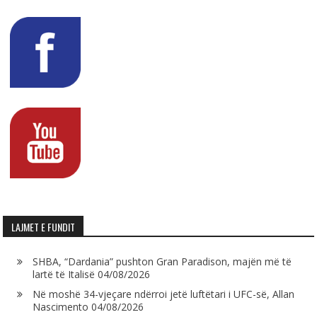
LAJMET E FUNDIT
SHBA, “Dardania” pushton Gran Paradison, majën më të
lartë të Italisë
04/08/2026
Në moshë 34-vjeçare ndërroi jetë luftëtari i UFC-së, Allan
Nascimento
04/08/2026