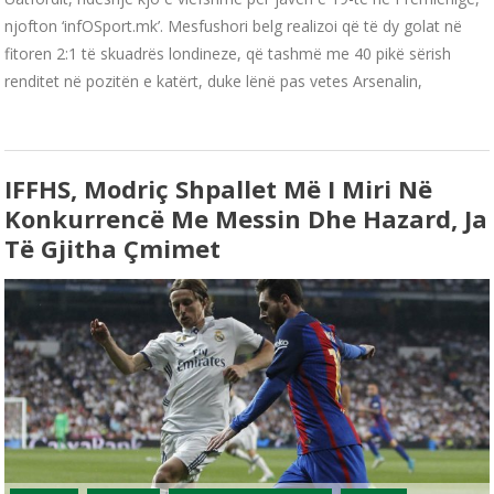
njofton ‘infOSport.mk’. Mesfushori belg realizoi që të dy golat në
fitoren 2:1 të skuadrës londineze, që tashmë me 40 pikë sërish
renditet në pozitën e katërt, duke lënë pas vetes Arsenalin,
IFFHS, Modriç Shpallet Më I Miri Në
Konkurrencë Me Messin Dhe Hazard, Ja
Të Gjitha Çmimet