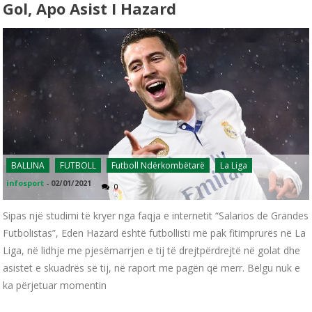
Gol, Apo Asist I Hazard
BALLINA
FUTBOLL
Futboll Ndërkombëtarë
La Liga
infosport
-
02/01/2021
0
Sipas një studimi të kryer nga faqja e internetit “Salarios de Grandes
Futbolistas”, Eden Hazard është futbollisti më pak fitimprurës në La
Liga, në lidhje me pjesëmarrjen e tij të drejtpërdrejtë në golat dhe
asistet e skuadrës së tij, në raport me pagën që merr. Belgu nuk e
ka përjetuar momentin