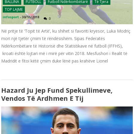
BALLINA
FUTBOLL
Futboll Ndërkombëtarë
Të Tjera
TOP LAJME
infosport
-
30/11/2018
0
Në pritje të ‘Topit të Artë’, ku shihet si favoriti kryesor, Luka Modriç
mori një tjetër çmim të rëndësishëm. Sipas Federatës
Ndërkombëtare të Historisë dhe Statistikave në futboll (IFFHS),
kroati është lojtari më i mirë për vitin 2018. Mesfushori i Realit të
Madridit e fitoi këtë çmim duke lënë pas krahëve Lionel
Hazard Ju Jep Fund Spekullimeve,
Vendos Të Ardhmen E Tij