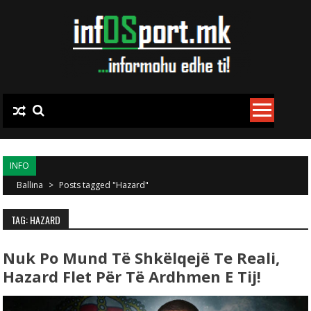
Skip to content
INFO
Ballina
>
Posts tagged "Hazard"
TAG: HAZARD
Nuk Po Mund Të Shkëlqejë Te Reali,
Hazard Flet Për Të Ardhmen E Tij!