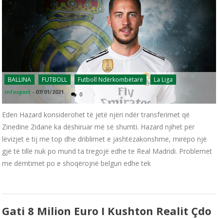
BALLINA
FUTBOLL
Futboll Ndërkombëtarë
La Liga
infosport
-
07/01/2021
0
Eden Hazard konsiderohet të jetë njëri ndër transferimet që
Zinedine Zidane ka dëshiruar më së shumti. Hazard njihet për
lëvizjet e tij me top dhe driblimet e jashtëzakonshme, mirëpo një
gjë të tillë nuk po mund ta tregojë edhe te Real Madridi. Problemet
me dëmtimet po e shoqërojnë belgun edhe tek
Gati 8 Milion Euro I Kushton Realit Çdo