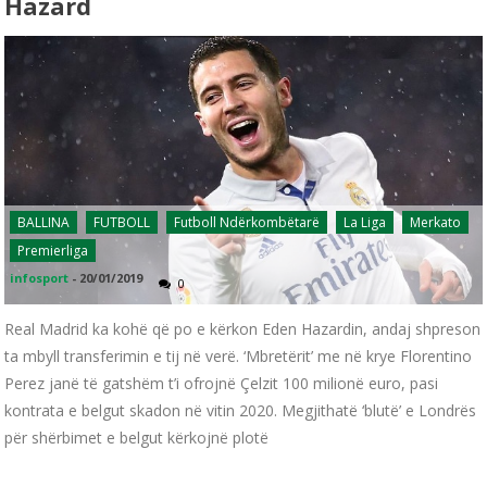
Hazard
BALLINA
FUTBOLL
Futboll Ndërkombëtarë
La Liga
Merkato
Premierliga
infosport
-
20/01/2019
0
Real Madrid ka kohë që po e kërkon Eden Hazardin, andaj shpreson
ta mbyll transferimin e tij në verë. ‘Mbretërit’ me në krye Florentino
Perez janë të gatshëm t’i ofrojnë Çelzit 100 milionë euro, pasi
kontrata e belgut skadon në vitin 2020. Megjithatë ‘blutë’ e Londrës
për shërbimet e belgut kërkojnë plotë