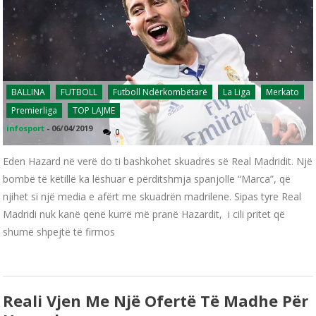
BALLINA
FUTBOLL
Futboll Ndërkombëtarë
La Liga
Merkato
Premierliga
TOP LAJME
infosport
-
06/04/2019
0
Eden Hazard në verë do ti bashkohet skuadrës së Real Madridit. Një
bombë të këtillë ka lëshuar e përditshmja spanjolle “Marca”, që
njihet si një media e afërt me skuadrën madrilene. Sipas tyre Real
Madridi nuk kanë qenë kurrë më pranë Hazardit, i cili pritet që
shumë shpejtë të firmos
Reali Vjen Me Një Ofertë Të Madhe Për