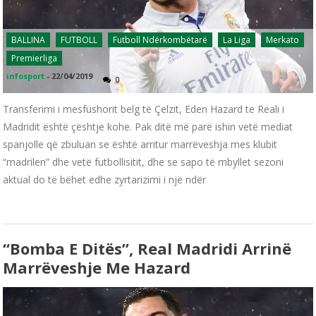
BALLINA
FUTBOLL
Futboll Ndërkombëtarë
La Liga
Merkato
Premierliga
infosport
-
22/04/2019
0
Transferimi i mesfushorit belg të Çelzit, Eden Hazard te Reali i
Madridit është çështje kohe. Pak ditë më parë ishin vetë mediat
spanjolle që zbuluan se është arritur marrëveshja mes klubit
“madrilen” dhe vetë futbollisitit, dhe se sapo të mbyllet sezoni
aktual do të bëhet edhe zyrtarizimi i një ndër
“Bomba E Ditës”, Real Madridi Arrinë
Marrëveshje Me Hazard