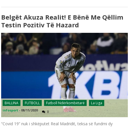
Belgët Akuza Realit! E Bënë Me Qëllim
Testin Pozitiv Të Hazard
BALLINA
FUTBOLL
Futboll Ndërkombëtarë
La Liga
infosport
-
08/11/2020
0
“Covid 19” nuk i shkëputet Real Madridit, teksa së fundmi dy