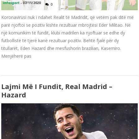
infosport
-
07/11/2020
0
Koronavirusi nuk i ndahet Realit të Madridit, që vetëm pak ditë më
parë njoftoi se pozitiv kishte rezultuar mbrojtësi Eder Militao. Në
një komunikim të fundit, klubi madrilen ka njoftuar se edhe dy
futbollistë të tjerë kanë rezultuar pozitiv. Behtë fjalë për dy
titullarët, Eden Hazard dhe mesfushorin brazilian, Kasemiro.
Menjëherë pas
Lajmi Më I Fundit, Real Madrid –
Hazard