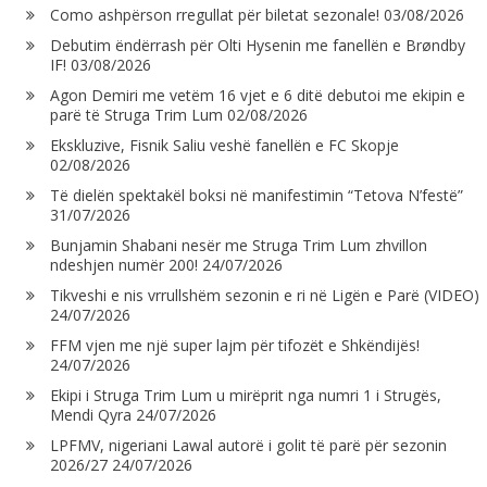
Como ashpërson rregullat për biletat sezonale!
03/08/2026
Debutim ëndërrash për Olti Hysenin me fanellën e Brøndby
IF!
03/08/2026
Agon Demiri me vetëm 16 vjet e 6 ditë debutoi me ekipin e
parë të Struga Trim Lum
02/08/2026
Ekskluzive, Fisnik Saliu veshë fanellën e FC Skopje
02/08/2026
Të dielën spektakël boksi në manifestimin “Tetova N’festë”
31/07/2026
Bunjamin Shabani nesër me Struga Trim Lum zhvillon
ndeshjen numër 200!
24/07/2026
Tikveshi e nis vrrullshëm sezonin e ri në Ligën e Parë (VIDEO)
24/07/2026
FFM vjen me një super lajm për tifozët e Shkëndijës!
24/07/2026
Ekipi i Struga Trim Lum u mirëprit nga numri 1 i Strugës,
Mendi Qyra
24/07/2026
LPFMV, nigeriani Lawal autorë i golit të parë për sezonin
2026/27
24/07/2026