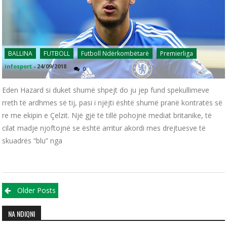
BALLINA
FUTBOLL
Futboll Ndërkombëtarë
Premierliga
infosport
-
24/09/2018
0
Eden Hazard si duket shumë shpejt do ju jep fund spekullimeve
rreth të ardhmes së tij, pasi i njëjti është shumë pranë kontratës së
re me ekipin e Çelzit. Një gjë të tillë pohojnë mediat britanike, të
cilat madje njoftojnë se është arritur akordi mes drejtuesve të
skuadrës “blu” nga
Posts navigation
Older Posts
NA NDIQNI