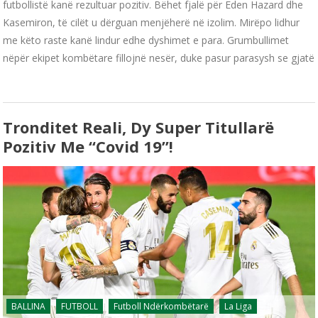
futbollistë kanë rezultuar pozitiv. Bëhet fjalë për Eden Hazard dhe
Kasemiron, të cilët u dërguan menjëherë në izolim. Mirëpo lidhur
me këto raste kanë lindur edhe dyshimet e para. Grumbullimet
nëpër ekipet kombëtare fillojnë nesër, duke pasur parasysh se gjatë
Tronditet Reali, Dy Super Titullarë
Pozitiv Me “Covid 19”!
BALLINA
FUTBOLL
Futboll Ndërkombëtarë
La Liga