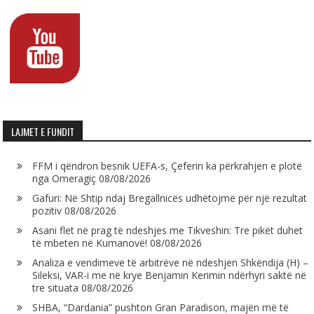
LAJMET E FUNDIT
FFM i qëndron besnik UEFA-s, Çeferin ka përkrahjen e plotë
nga Omeragiç
08/08/2026
Gafuri: Në Shtip ndaj Bregallnicës udhëtojmë për një rezultat
pozitiv
08/08/2026
Asani flet në prag të ndeshjes me Tikveshin: Tre pikët duhet
të mbeten në Kumanovë!
08/08/2026
Analiza e vendimeve të arbitrëve në ndeshjen Shkëndija (H) –
Sileksi, VAR-i me në krye Benjamin Kerimin ndërhyri saktë në
tre situata
08/08/2026
SHBA, “Dardania” pushton Gran Paradison, majën më të