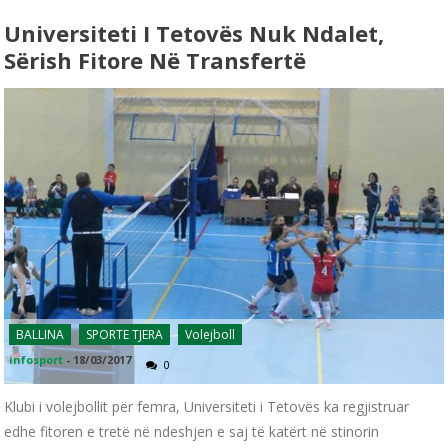
Universiteti I Tetovës Nuk Ndalet,
Sërish Fitore Në Transfertë
BALLINA
SPORTE TJERA
Volejboll
infosport
-
18/03/2017
0
Klubi i volejbollit për femra, Universiteti i Tetovës ka regjistruar
edhe fitoren e tretë në ndeshjen e saj të katërt në stinorin