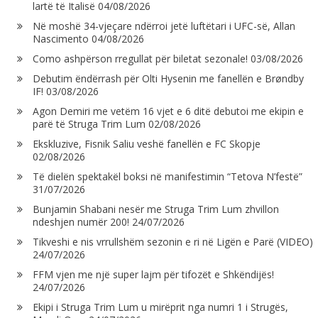
lartë të Italisë
04/08/2026
Në moshë 34-vjeçare ndërroi jetë luftëtari i UFC-së, Allan
Nascimento
04/08/2026
Como ashpërson rregullat për biletat sezonale!
03/08/2026
Debutim ëndërrash për Olti Hysenin me fanellën e Brøndby
IF!
03/08/2026
Agon Demiri me vetëm 16 vjet e 6 ditë debutoi me ekipin e
parë të Struga Trim Lum
02/08/2026
Ekskluzive, Fisnik Saliu veshë fanellën e FC Skopje
02/08/2026
Të dielën spektakël boksi në manifestimin “Tetova N’festë”
31/07/2026
Bunjamin Shabani nesër me Struga Trim Lum zhvillon
ndeshjen numër 200!
24/07/2026
Tikveshi e nis vrrullshëm sezonin e ri në Ligën e Parë (VIDEO)
24/07/2026
FFM vjen me një super lajm për tifozët e Shkëndijës!
24/07/2026
Ekipi i Struga Trim Lum u mirëprit nga numri 1 i Strugës,