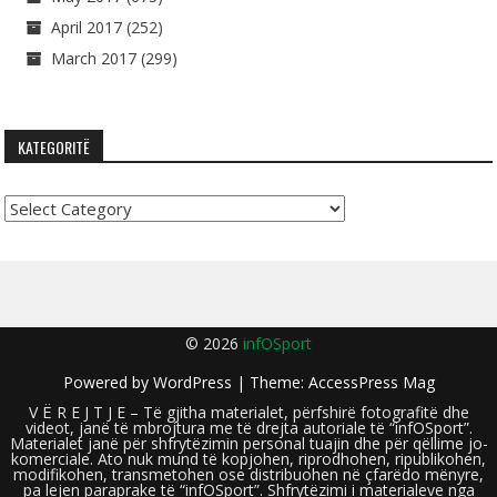
April 2017
(252)
March 2017
(299)
KATEGORITË
Kategoritë
© 2026
infOSport
Powered by
WordPress
| Theme:
AccessPress Mag
V Ë R E J T J E – Të gjitha materialet, përfshirë fotografitë dhe
videot, janë të mbrojtura me të drejta autoriale të “infOSport”.
Materialet janë për shfrytëzimin personal tuajin dhe për qëllime jo-
komerciale. Ato nuk mund të kopjohen, riprodhohen, ripublikohen,
modifikohen, transmetohen ose distribuohen në çfarëdo mënyre,
pa lejen paraprake të “infOSport”. Shfrytëzimi i materialeve nga