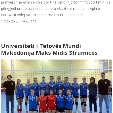
pranveror në elitën e volejbollit në vend, njofton “infOSport.mk”. Të
përzgjedhurat e trajneres Laureta Abazi sot mundën ekipin e
Nakovski Volej Strumicë me rezultatin 1:3, në sete
17:25,25:20,14:25 dhe
Universiteti I Tetovës Mundi
Makedonija Maks Midis Strumicës