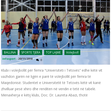
BALLINA
SPORTE TJERA
TOP LAJME
Volejboll
infosport
-
20/11/2018
0
Klubi i volejbollit për femra “Universiteti i Tetovës” edhe këtë vit
vazhdon garën në ligën e parë të volejbollit për femra të
Maqedonisë. Studentet e Universitetit të Tetovës këtë vit kanë
zhvilluar pesë xhiro dhe renditen në vendin e tetë në tabelë.
Menaxherja e këtij klubi, Doc. Dr. Laureta Abazi, thotë