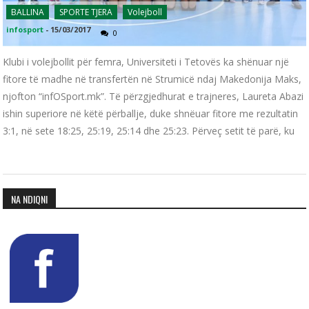
BALLINA
SPORTE TJERA
Volejboll
infosport
-
15/03/2017
0
Klubi i volejbollit për femra, Universiteti i Tetovës ka shënuar një
fitore të madhe në transfertën në Strumicë ndaj Makedonija Maks,
njofton “infOSport.mk”. Të përzgjedhurat e trajneres, Laureta Abazi
ishin superiore në këtë përballje, duke shnëuar fitore me rezultatin
3:1, në sete 18:25, 25:19, 25:14 dhe 25:23. Përveç setit të parë, ku
NA NDIQNI