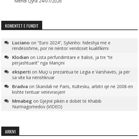
Mendi Qyra
24/07/2026
KOMENTET E FUNDIT
Luciano
on
“Euro 2024”, Sylvinho: Ndeshja më e
rëndësishme, por në nëntor vendoset kualifikimi
Klodian
on
Lista përfundimtare e Italisë, ja tre “të
përjashtuarit” nga Mançini
eksperti
on
Muçi u prezantua te Legia e Varshavës, ja për
sa vite ka nënshkruar
Bradva
on
Skandali në Paris, Kultesku, arbitri që në 2008-ën
kishte tentuar vetëvrasjen!
Mmabeg
on
Gjejnë pikën e dobët të Khabib
Nurmagomedov (VIDEO)
ARKIVI