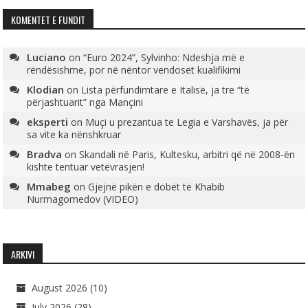
KOMENTET E FUNDIT
Luciano
on
“Euro 2024”, Sylvinho: Ndeshja më e
rëndësishme, por në nëntor vendoset kualifikimi
Klodian
on
Lista përfundimtare e Italisë, ja tre “të
përjashtuarit” nga Mançini
eksperti
on
Muçi u prezantua te Legia e Varshavës, ja për
sa vite ka nënshkruar
Bradva
on
Skandali në Paris, Kultesku, arbitri që në 2008-ën
kishte tentuar vetëvrasjen!
Mmabeg
on
Gjejnë pikën e dobët të Khabib
Nurmagomedov (VIDEO)
ARKIVI
August 2026
(10)
July 2026
(28)