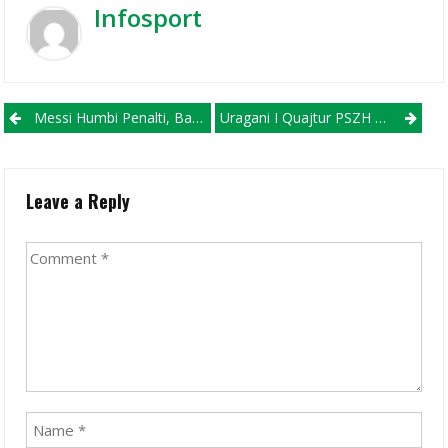
Infosport
Post navigation
Messi Humbi Penalti, Barcelona Humbi Ndeshjen (VIDEO)
Uragani I Quajtur PSZH Demoloi Në Tërësi Dizhonin (VIDEO)
Leave a Reply