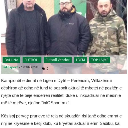
BALLINA
FUTBOLL
Futboll Vendor
LDFM
TOP LAJME
infosport
-
17/01/2018
0
Kampionët e dimrit në Ligën e Dytë – Perëndim, Vëllazërimi
dëshiron që edhe në fund të sezonit aktual të mbetet në pozitën e
njëjtë dhe të bëjë ëndërrën realitet, duke u inkuadruar në mesin e
më të mirëve, njofton “infOSport.mk”.
Kësisoj përveç prurjeve të reja në skuadër, risi janë edhe emrat e
rinj në kryesinë e këtij klubi, ku kryetari aktual Blerim Sadiku, ka