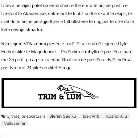
Ditëve në vijim pritet që emërohen edhe emra të rinj në postin e
Drejtorit të Akademisë, sekretarit të klubit si dhe skaut të ekipit, të
cilët do të bëjnë përzgjedhjen e futbollistëve të rinj, për të cilët do të
ketë nevojë skuadra.
Rikujtojmë Vëllazërimi pjesën e parë të sezonit në Ligën e Dytë
Futbollistike të Maqedonisë – Perëndim e mbylli në pozitën e parë
me 25 pikë, po aq sa ka edhe Gostivari në pozitën e dytë, ndërsa
pas tyre me 24 pikë renditet Struga.
Gjithsej të etiketuara
Blerimi Sadiku
Isak Arifi
Ruzhdi Aliu
Vellazerimi