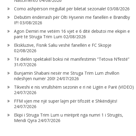
Nascimento
04/08/2026
Como ashpërson rregullat për biletat sezonale!
03/08/2026
Debutim ëndërrash për Olti Hysenin me fanellën e Brøndby
IF!
03/08/2026
Agon Demiri me vetëm 16 vjet e 6 ditë debutoi me ekipin e
parë të Struga Trim Lum
02/08/2026
Ekskluzive, Fisnik Saliu veshë fanellën e FC Skopje
02/08/2026
Të dielën spektakël boksi në manifestimin “Tetova N’festë”
31/07/2026
Bunjamin Shabani nesër me Struga Trim Lum zhvillon
ndeshjen numër 200!
24/07/2026
Tikveshi e nis vrrullshëm sezonin e ri në Ligën e Parë (VIDEO)
24/07/2026
FFM vjen me një super lajm për tifozët e Shkëndijës!
24/07/2026
Ekipi i Struga Trim Lum u mirëprit nga numri 1 i Strugës,
Mendi Qyra
24/07/2026