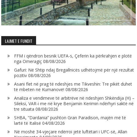
LAJMET E FUNDIT
FFM i qëndron besnik UEFA-s, Çeferin ka përkrahjen e plotë
nga Omeragiç
08/08/2026
Gafuri: Në Shtip ndaj Bregallnicës udhëtojmë për një rezultat
pozitiv
08/08/2026
Asani flet në prag të ndeshjes me Tikveshin: Tre pikët duhet
të mbeten në Kumanovë!
08/08/2026
Analiza e vendimeve të arbitrëve në ndeshjen Shkëndija (H) –
Sileksi, VAR-i me në krye Benjamin Kerimin ndërhyri saktë në
tre situata
08/08/2026
SHBA, “Dardania” pushton Gran Paradison, majën më të
lartë të Italisë
04/08/2026
Në moshë 34-vjeçare ndërroi jetë luftëtari i UFC-së, Allan