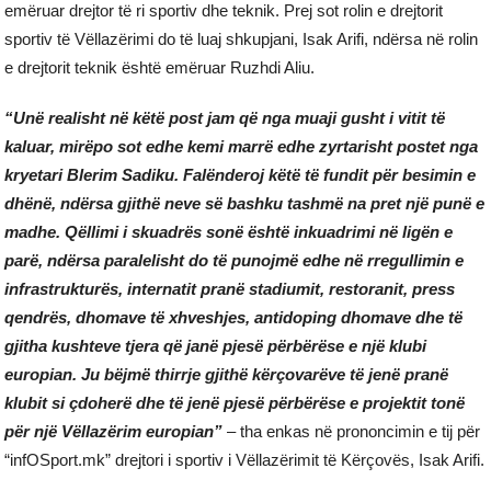
emëruar drejtor të ri sportiv dhe teknik. Prej sot rolin e drejtorit
sportiv të Vëllazërimi do të luaj shkupjani, Isak Arifi, ndërsa në rolin
e drejtorit teknik është emëruar Ruzhdi Aliu.
“Unë realisht në këtë post jam që nga muaji gusht i vitit të
kaluar, mirëpo sot edhe kemi marrë edhe zyrtarisht postet nga
kryetari Blerim Sadiku. Falënderoj këtë të fundit për besimin e
dhënë, ndërsa gjithë neve së bashku tashmë na pret një punë e
madhe. Qëllimi i skuadrës sonë është inkuadrimi në ligën e
parë, ndërsa paralelisht do të punojmë edhe në rregullimin e
infrastrukturës, internatit pranë stadiumit, restoranit, press
qendrës, dhomave të xhveshjes, antidoping dhomave dhe të
gjitha kushteve tjera që janë pjesë përbërëse e një klubi
europian. Ju bëjmë thirrje gjithë kërçovarëve të jenë pranë
klubit si çdoherë dhe të jenë pjesë përbërëse e projektit tonë
për një Vëllazërim europian”
– tha enkas në prononcimin e tij për
“infOSport.mk” drejtori i sportiv i Vëllazërimit të Kërçovës, Isak Arifi.