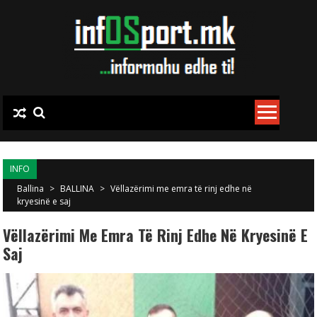
Skip to content
INFO
Ballina
>
BALLINA
>
Vëllazërimi me emra të rinj edhe në
kryesinë e saj
Vëllazërimi Me Emra Të Rinj Edhe Në Kryesinë E
Saj