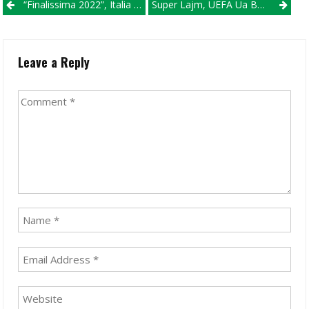
Post navigation
“Finalissima 2022”, Italia Dhe Argjentina Gati Për Spektakël
Super Lajm, UEFA Ua Beson Shqipërisë Dhe Kosovës Organizimin E Evropianit U17 Dhe U19 Për Vajza
Leave a Reply