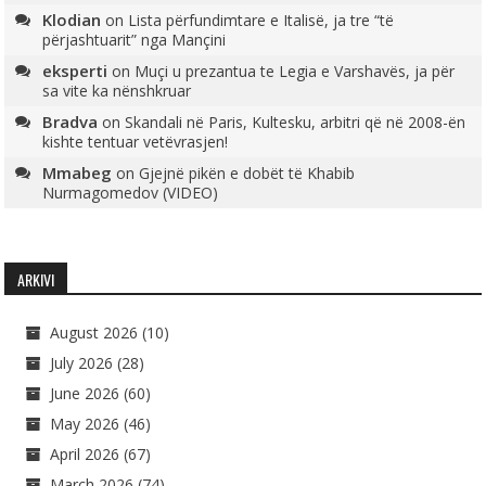
Klodian
on
Lista përfundimtare e Italisë, ja tre “të
përjashtuarit” nga Mançini
eksperti
on
Muçi u prezantua te Legia e Varshavës, ja për
sa vite ka nënshkruar
Bradva
on
Skandali në Paris, Kultesku, arbitri që në 2008-ën
kishte tentuar vetëvrasjen!
Mmabeg
on
Gjejnë pikën e dobët të Khabib
Nurmagomedov (VIDEO)
ARKIVI
August 2026
(10)
July 2026
(28)
June 2026
(60)
May 2026
(46)
April 2026
(67)
March 2026
(74)