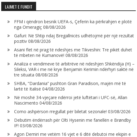
LAJMET E FUNDIT
FFM i qëndron besnik UEFA-s, Çeferin ka përkrahjen e plotë
nga Omeragiç
08/08/2026
Gafuri: Në Shtip ndaj Bregallnicës udhëtojmë për një rezultat
pozitiv
08/08/2026
Asani flet në prag të ndeshjes me Tikveshin: Tre pikët duhet
të mbeten në Kumanovë!
08/08/2026
Analiza e vendimeve të arbitrëve në ndeshjen Shkëndija (H) –
Sileksi, VAR-i me në krye Benjamin Kerimin ndërhyri saktë në
tre situata
08/08/2026
SHBA, “Dardania” pushton Gran Paradison, majën më të
lartë të Italisë
04/08/2026
Në moshë 34-vjeçare ndërroi jetë luftëtari i UFC-së, Allan
Nascimento
04/08/2026
Como ashpërson rregullat për biletat sezonale!
03/08/2026
Debutim ëndërrash për Olti Hysenin me fanellën e Brøndby
IF!
03/08/2026
Agon Demiri me vetëm 16 vjet e 6 ditë debutoi me ekipin e