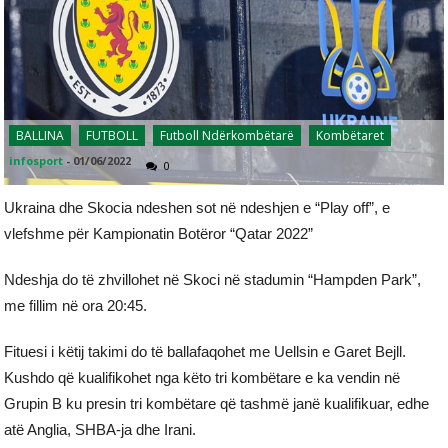
BALLINA
FUTBOLL
Futboll Ndërkombëtarë
Kombëtaret
infosport
-
01/06/2022
0
Ukraina dhe Skocia ndeshen sot në ndeshjen e “Play off”, e
vlefshme për Kampionatin Botëror “Qatar 2022”
Ndeshja do të zhvillohet në Skoci në stadumin “Hampden Park”,
me fillim në ora 20:45.
Fituesi i këtij takimi do të ballafaqohet me Uellsin e Garet Bejll.
Kushdo që kualifikohet nga këto tri kombëtare e ka vendin në
Grupin B ku presin tri kombëtare që tashmë janë kualifikuar, edhe
atë Anglia, SHBA-ja dhe Irani.