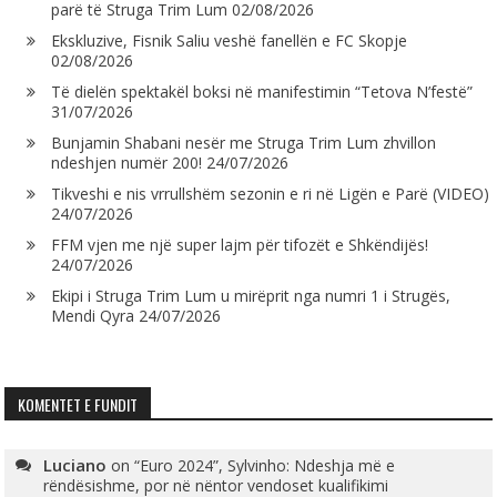
parë të Struga Trim Lum
02/08/2026
Ekskluzive, Fisnik Saliu veshë fanellën e FC Skopje
02/08/2026
Të dielën spektakël boksi në manifestimin “Tetova N’festë”
31/07/2026
Bunjamin Shabani nesër me Struga Trim Lum zhvillon
ndeshjen numër 200!
24/07/2026
Tikveshi e nis vrrullshëm sezonin e ri në Ligën e Parë (VIDEO)
24/07/2026
FFM vjen me një super lajm për tifozët e Shkëndijës!
24/07/2026
Ekipi i Struga Trim Lum u mirëprit nga numri 1 i Strugës,
Mendi Qyra
24/07/2026
KOMENTET E FUNDIT
Luciano
on
“Euro 2024”, Sylvinho: Ndeshja më e
rëndësishme, por në nëntor vendoset kualifikimi