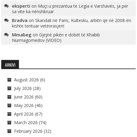
eksperti
on
Muçi u prezantua te Legia e Varshavës, ja për
sa vite ka nënshkruar
Bradva
on
Skandali në Paris, Kultesku, arbitri që në 2008-ën
kishte tentuar vetëvrasjen!
Mmabeg
on
Gjejnë pikën e dobët të Khabib
Nurmagomedov (VIDEO)
ARKIVI
August 2026
(6)
July 2026
(28)
June 2026
(60)
May 2026
(46)
April 2026
(67)
March 2026
(74)
February 2026
(32)