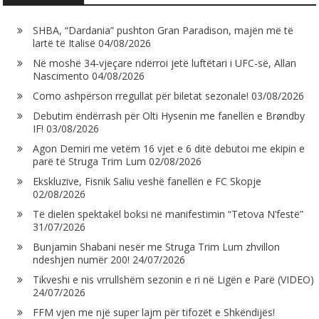
SHBA, “Dardania” pushton Gran Paradison, majën më të
lartë të Italisë
04/08/2026
Në moshë 34-vjeçare ndërroi jetë luftëtari i UFC-së, Allan
Nascimento
04/08/2026
Como ashpërson rregullat për biletat sezonale!
03/08/2026
Debutim ëndërrash për Olti Hysenin me fanellën e Brøndby
IF!
03/08/2026
Agon Demiri me vetëm 16 vjet e 6 ditë debutoi me ekipin e
parë të Struga Trim Lum
02/08/2026
Ekskluzive, Fisnik Saliu veshë fanellën e FC Skopje
02/08/2026
Të dielën spektakël boksi në manifestimin “Tetova N’festë”
31/07/2026
Bunjamin Shabani nesër me Struga Trim Lum zhvillon
ndeshjen numër 200!
24/07/2026
Tikveshi e nis vrrullshëm sezonin e ri në Ligën e Parë (VIDEO)
24/07/2026
FFM vjen me një super lajm për tifozët e Shkëndijës!