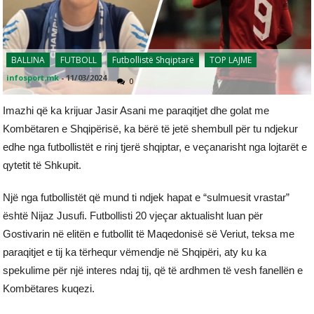
BALLINA
FUTBOLL
Futbollistë Shqiptarë
TOP LAJME
infosport.mk
-
11/03/2024
0
Imazhi që ka krijuar Jasir Asani me paraqitjet dhe golat me
Kombëtaren e Shqipërisë, ka bërë të jetë shembull për tu ndjekur
edhe nga futbollistët e rinj tjerë shqiptar, e veçanarisht nga lojtarët e
qytetit të Shkupit.
Një nga futbollistët që mund ti ndjek hapat e “sulmuesit vrastar”
është Nijaz Jusufi. Futbollisti 20 vjeçar aktualisht luan për
Gostivarin në elitën e futbollit të Maqedonisë së Veriut, teksa me
paraqitjet e tij ka tërhequr vëmendje në Shqipëri, aty ku ka
spekulime për një interes ndaj tij, që të ardhmen të vesh fanellën e
Kombëtares kuqezi.