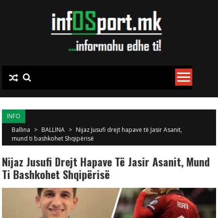
Skip to content
INFO
Ballina
>
BALLINA
>
Nijaz Jusufi drejt hapave të Jasir Asanit,
mund ti bashkohet Shqipërisë
Nijaz Jusufi Drejt Hapave Të Jasir Asanit, Mund
Ti Bashkohet Shqipërisë