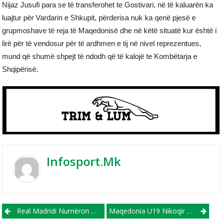
Nijaz Jusufi para se të transferohet te Gostivari, në të kaluarën ka
luajtur për Vardarin e Shkupit, përderisa nuk ka qenë pjesë e
grupmoshave të reja të Maqedonisë dhe në këtë situatë kur është i
lirë për të vendosur për të ardhmen e tij në nivel reprezentues,
mund që shumë shpejt të ndodh që të kalojë te Kombëtarja e
Shqipërisë.
Infosport.mk
Post navigation
Real Madridi Numëron Deri Në 4 Ndaj Selta Vigos, Turku Arda Guler E Bënë Sefte
Maqedonia U19 Nikoqir I Turneut Kualifikues Për Kualifikim Në Europianin E Vitit 2025