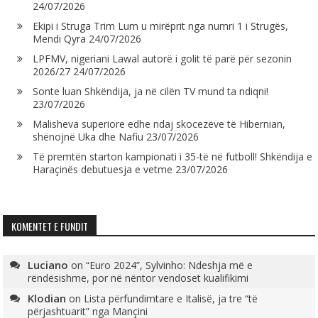
24/07/2026
Ekipi i Struga Trim Lum u mirëprit nga numri 1 i Strugës,
Mendi Qyra
24/07/2026
LPFMV, nigeriani Lawal autorë i golit të parë për sezonin
2026/27
24/07/2026
Sonte luan Shkëndija, ja në cilën TV mund ta ndiqni!
23/07/2026
Malisheva superiore edhe ndaj skocezëve të Hibernian,
shënojnë Uka dhe Nafiu
23/07/2026
Të premtën starton kampionati i 35-të në futboll! Shkëndija e
Haraçinës debutuesja e vetme
23/07/2026
KOMENTET E FUNDIT
Luciano
on
“Euro 2024”, Sylvinho: Ndeshja më e
rëndësishme, por në nëntor vendoset kualifikimi
Klodian
on
Lista përfundimtare e Italisë, ja tre “të
përjashtuarit” nga Mançini