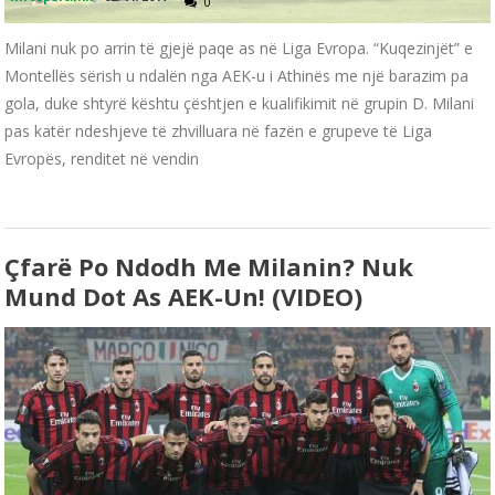
0
Milani nuk po arrin të gjejë paqe as në Liga Evropa. “Kuqezinjët” e
Montellës sërish u ndalën nga AEK-u i Athinës me një barazim pa
gola, duke shtyrë kështu çështjen e kualifikimit në grupin D. Milani
pas katër ndeshjeve të zhvilluara në fazën e grupeve të Liga
Evropës, renditet në vendin
Çfarë Po Ndodh Me Milanin? Nuk
Mund Dot As AEK-Un! (VIDEO)