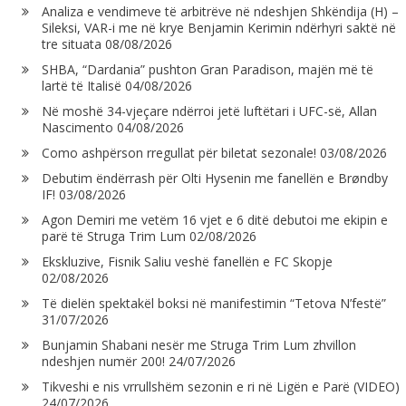
Analiza e vendimeve të arbitrëve në ndeshjen Shkëndija (H) –
Sileksi, VAR-i me në krye Benjamin Kerimin ndërhyri saktë në
tre situata
08/08/2026
SHBA, “Dardania” pushton Gran Paradison, majën më të
lartë të Italisë
04/08/2026
Në moshë 34-vjeçare ndërroi jetë luftëtari i UFC-së, Allan
Nascimento
04/08/2026
Como ashpërson rregullat për biletat sezonale!
03/08/2026
Debutim ëndërrash për Olti Hysenin me fanellën e Brøndby
IF!
03/08/2026
Agon Demiri me vetëm 16 vjet e 6 ditë debutoi me ekipin e
parë të Struga Trim Lum
02/08/2026
Ekskluzive, Fisnik Saliu veshë fanellën e FC Skopje
02/08/2026
Të dielën spektakël boksi në manifestimin “Tetova N’festë”
31/07/2026
Bunjamin Shabani nesër me Struga Trim Lum zhvillon
ndeshjen numër 200!
24/07/2026
Tikveshi e nis vrrullshëm sezonin e ri në Ligën e Parë (VIDEO)
24/07/2026