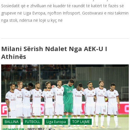
Sosiedatit që e zhvilluan në kuadër të raundit të katërt të fazës së
grupeve në Liga Evropa, njofton Infosport. Gostivarasi e nisi takimin
nga stoli, ndërsa në lojë u kyç në
Milani Sërish Ndalet Nga AEK-U I
Athinës
BALLINA
FUTBOLL
Liga Europa
TOP LAJME
infosport.mk
-
02/11/2017