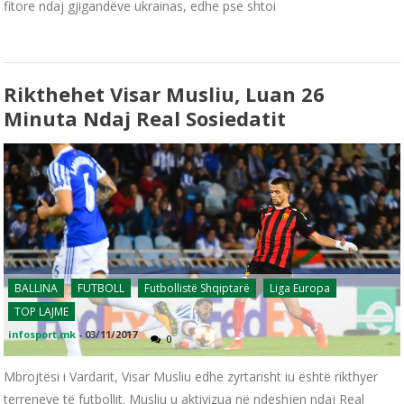
fitore ndaj gjigandëve ukrainas, edhe pse shtoi
Rikthehet Visar Musliu, Luan 26
Minuta Ndaj Real Sosiedatit
BALLINA
FUTBOLL
Futbollistë Shqiptarë
Liga Europa
TOP LAJME
infosport.mk
-
03/11/2017
0
Mbrojtësi i Vardarit, Visar Musliu edhe zyrtarisht iu është rikthyer
terreneve të futbollit. Musliu u aktivizua në ndeshjen ndaj Real