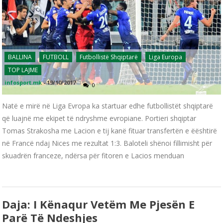
BALLINA
FUTBOLL
Futbollistë Shqiptarë
Liga Europa
TOP LAJME
infosport.mk
-
19/10/2017
0
Natë e mirë në Liga Evropa ka startuar edhe futbollistët shqiptarë
që luajnë me ekipet të ndryshme evropiane. Portieri shqiptar
Tomas Strakosha me Lacion e tij kanë fituar transfertën e ëështirë
në Francë ndaj Nices me rezultat 1:3. Baloteli shënoi fillimisht për
skuadrën franceze, ndërsa për fitoren e Lacios menduan
Daja: I Kënaqur Vetëm Me Pjesën E
Parë Të Ndeshjes