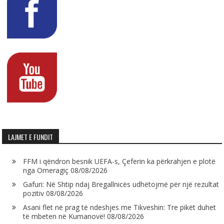
LAJMET E FUNDIT
FFM i qëndron besnik UEFA-s, Çeferin ka përkrahjen e plotë
nga Omeragiç
08/08/2026
Gafuri: Në Shtip ndaj Bregallnicës udhëtojmë për një rezultat
pozitiv
08/08/2026
Asani flet në prag të ndeshjes me Tikveshin: Tre pikët duhet
të mbeten në Kumanovë!
08/08/2026