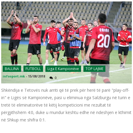
BALLINA
FUTBOLL
Liga E Kampionëve
TOP LAJME
infosport.mk
-
15/08/2018
0
Shkëndija e Tetovës nuk arriti që të prek për herë të parë "play-off-
in" e Ligës së Kampionëve, pasi u eliminua nga Salzburgu në turin e
tretë të eliminatorëve të këtij kompeticioni me rezultat të
përgjithshëm 4:0, duke u mundur kështu edhe në ndeshjen e kthimit
në Shkup me shifra 0:1.