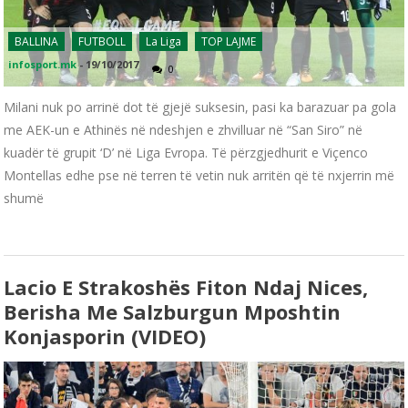
BALLINA
FUTBOLL
La Liga
TOP LAJME
infosport.mk
-
19/10/2017
0
Milani nuk po arrinë dot të gjejë suksesin, pasi ka barazuar pa gola
me AEK-un e Athinës në ndeshjen e zhvilluar në “San Siro” në
kuadër të grupit ‘D’ në Liga Evropa. Të përzgjedhurit e Viçenco
Montellas edhe pse në terren të vetin nuk arritën që të nxjerrin më
shumë
Lacio E Strakoshës Fiton Ndaj Nices,
Berisha Me Salzburgun Mposhtin
Konjasporin (VIDEO)