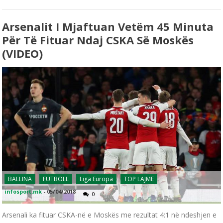
Arsenalit I Mjaftuan Vetëm 45 Minuta
Për Të Fituar Ndaj CSKA Së Moskës
(VIDEO)
BALLINA
FUTBOLL
Liga Europa
TOP LAJME
infosport.mk
-
05/04/2018
0
Arsenali ka fituar CSKA-në e Moskës me rezultat 4:1 në ndeshjen e