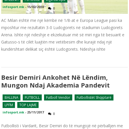
infosport.mk
-
15/02/2018
0
AC Milan është me një këmbë në 1/8-at e Europa League pasi ka
mposhtur me rezultatin 3-0 Ludogorets në stadiumin Ludogorets
Arena. Ishte një ndeshje e ekzekutuar më së miri nga të besuarit e
Gatusso-s të cilët luajtën me vetëbesim dhe kurajë ndaj një
kundërshtari delikat siç është Ludogorets. Ndeshja ishte
Besir Demiri Ankohet Në Lëndim,
Mungon Ndaj Akademia Pandevit
BALLINA
FUTBOLL
Futboll Vendor
Futbollistët Shqiptarë
LPFM
TOP LAJME
infosport.mk
-
25/11/2017
0
Futbollisti i Vardarit, Besir Demiri do të mungojë në përballjen me