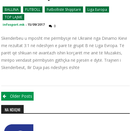
BALLINA
FUTBOLL
Futbollistë Shqiptarë
Liga Europa
TOP LAJME
infosport.mk
-
15/09/2017
0
Skenderbeu u mposht me përmbysje në Ukrainë nga Dinamo Kievi
me rezultat 3:1 në ndeshjen e parë të grupit B në Liga Evropa. Të
parët që shkuan në avantazh ishin korçarët me anë të Muzakës,
mirëpo vendasit përmbysën gjithçka në pjesën e dytë. Trajneri i
Skenderbeut, Ilir Daja pas ndeshjes është
Posts navigation
Older Posts
NA NDIQNI