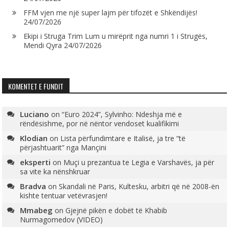
FFM vjen me një super lajm për tifozët e Shkëndijës!
24/07/2026
Ekipi i Struga Trim Lum u mirëprit nga numri 1 i Strugës,
Mendi Qyra
24/07/2026
KOMENTET E FUNDIT
Luciano
on
“Euro 2024”, Sylvinho: Ndeshja më e
rëndësishme, por në nëntor vendoset kualifikimi
Klodian
on
Lista përfundimtare e Italisë, ja tre “të
përjashtuarit” nga Mançini
eksperti
on
Muçi u prezantua te Legia e Varshavës, ja për
sa vite ka nënshkruar
Bradva
on
Skandali në Paris, Kultesku, arbitri që në 2008-ën
kishte tentuar vetëvrasjen!
Mmabeg
on
Gjejnë pikën e dobët të Khabib
Nurmagomedov (VIDEO)