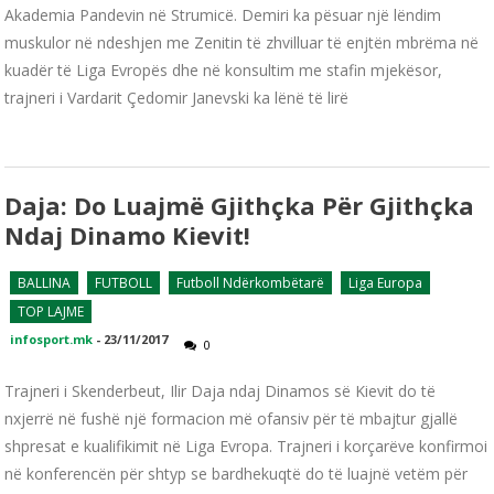
Akademia Pandevin në Strumicë. Demiri ka pësuar një lëndim
muskulor në ndeshjen me Zenitin të zhvilluar të enjtën mbrëma në
kuadër të Liga Evropës dhe në konsultim me stafin mjekësor,
trajneri i Vardarit Çedomir Janevski ka lënë të lirë
Daja: Do Luajmë Gjithçka Për Gjithçka
Ndaj Dinamo Kievit!
BALLINA
FUTBOLL
Futboll Ndërkombëtarë
Liga Europa
TOP LAJME
infosport.mk
-
23/11/2017
0
Trajneri i Skenderbeut, Ilir Daja ndaj Dinamos së Kievit do të
nxjerrë në fushë një formacion më ofansiv për të mbajtur gjallë
shpresat e kualifikimit në Liga Evropa. Trajneri i korçarëve konfirmoi
në konferencën për shtyp se bardhekuqtë do të luajnë vetëm për